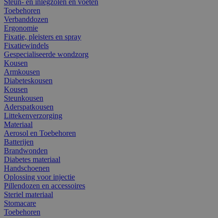
Steun- en inlegzolen en voeten
Toebehoren
Verbanddozen
Ergonomie
Fixatie, pleisters en spray
Fixatiewindels
Gespecialiseerde wondzorg
Kousen
Armkousen
Diabeteskousen
Kousen
Steunkousen
Aderspatkousen
Littekenverzorging
Materiaal
Aerosol en Toebehoren
Batterijen
Brandwonden
Diabetes materiaal
Handschoenen
Oplossing voor injectie
Pillendozen en accessoires
Steriel materiaal
Stomacare
Toebehoren