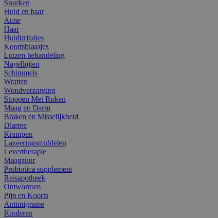
Snurken
Huid en haar
Acne
Haar
Huidirritaties
Koortsblaasjes
Luizen behandeling
Nagelbijten
Schimmels
Wratten
Wondverzorging
Stoppen Met Roken
Maag en Darm
Braken en Misselijkheid
Diarree
Krampen
Laxeeringsmiddelen
Levertherapie
Maagzuur
Probiotica supplement
Reisapotheek
Ontwormen
Pijn en Koorts
Antimigraine
Kinderen