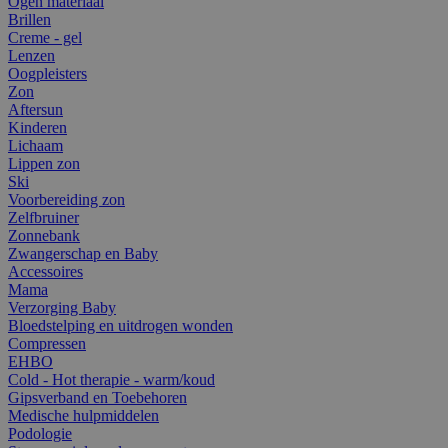
Ogen materiaal
Brillen
Creme - gel
Lenzen
Oogpleisters
Zon
Aftersun
Kinderen
Lichaam
Lippen zon
Ski
Voorbereiding zon
Zelfbruiner
Zonnebank
Zwangerschap en Baby
Accessoires
Mama
Verzorging Baby
Bloedstelping en uitdrogen wonden
Compressen
EHBO
Cold - Hot therapie - warm/koud
Gipsverband en Toebehoren
Medische hulpmiddelen
Podologie