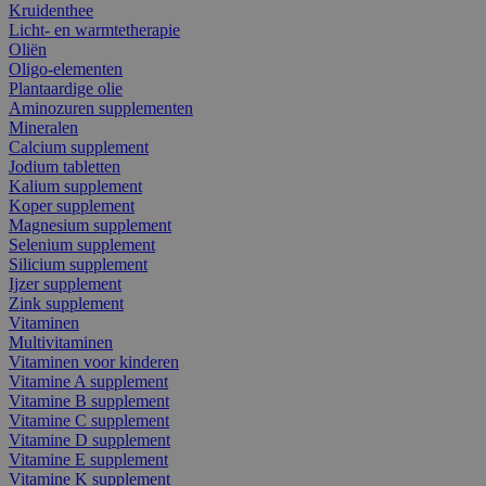
Kruidenthee
Licht- en warmtetherapie
Oliën
Oligo-elementen
Plantaardige olie
Aminozuren supplementen
Mineralen
Calcium supplement
Jodium tabletten
Kalium supplement
Koper supplement
Magnesium supplement
Selenium supplement
Silicium supplement
Ijzer supplement
Zink supplement
Vitaminen
Multivitaminen
Vitaminen voor kinderen
Vitamine A supplement
Vitamine B supplement
Vitamine C supplement
Vitamine D supplement
Vitamine E supplement
Vitamine K supplement