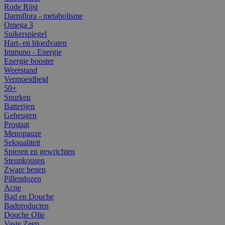
Rode Rijst
Darmflora - metabolisme
Omega 3
Suikerspiegel
Hart- en bloedvaten
Immuno - Energie
Energie booster
Weerstand
Vermoeidheid
50+
Snurken
Batterijen
Geheugen
Prostaat
Menopauze
Seksualiteit
Spieren en gewrichten
Steunkousen
Zware benen
Pillendozen
Acne
Bad en Douche
Badproducten
Douche Olie
Vaste Zeep