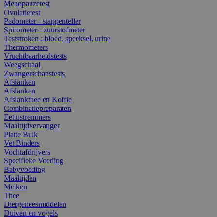
Menopauzetest
Ovulatietest
Pedometer - stappenteller
Spirometer - zuurstofmeter
Teststroken : bloed, speeksel, urine
Thermometers
Vruchtbaarheidstests
Weegschaal
Zwangerschapstests
Afslanken
Afslanken
Afslankthee en Koffie
Combinatiepreparaten
Eetlustremmers
Maaltijdvervanger
Platte Buik
Vet Binders
Vochtafdrijvers
Specifieke Voeding
Babyvoeding
Maaltijden
Melken
Thee
Diergeneesmiddelen
Duiven en vogels