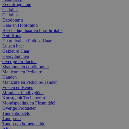
Zeer droge huid
Cellulitis
Cellulitis
Deodorants
Haar en Hoofdhuid
Beschadigd haar en hoofdirritatie
Anti Roos
Haaruitval en Futloos Haar
Luizen haar
Gekleurd Haar
Haarvitaminen
Overige Producten
Shampoo en conditionner
Manicure en Pedicure
Handen
Manicure en Pedicure/Handen
Voeten en Benen
Mond en Tandhygiëne
Kunstgebit Toebehoren
Mondspoeling en Flosmiddel
Overige Producten
Tandenborstels
Tandpasta
Tandpasta homeopathie
Aften