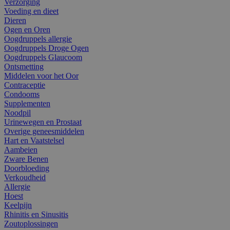
Verzorging
Voeding en dieet
Dieren
Ogen en Oren
Oogdruppels allergie
Oogdruppels Droge Ogen
Oogdruppels Glaucoom
Ontsmetting
Middelen voor het Oor
Contraceptie
Condooms
Supplementen
Noodpil
Urinewegen en Prostaat
Overige geneesmiddelen
Hart en Vaatstelsel
Aambeien
Zware Benen
Doorbloeding
Verkoudheid
Allergie
Hoest
Keelpijn
Rhinitis en Sinusitis
Zoutoplossingen