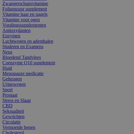
Zwangerschapsvitamine
Foliumzuur supplement
Vitamine haar en nagels
Vitamine voor ogen
Voedingssupplementen
Antioxydanten
Enzymen
Luchtwegen en ademhalen
Studeren en Examens
Neus
Bloedend Tandvlees
Coenzyme Q10 supplement
Huid
Menopauze medicatie
Geheugen
Urinewegen
Sport
Prostaat
Stress en Slaap
CBD
Seksualiteit
Gewrichten
Circulatie
Vermoeide benen
Cholesterol