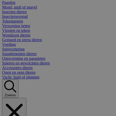
Paarden
Mond, muil of snavel
Insecten dieren
Insectenwerend
Tekentangen
Verzorging beten
Vlooien en teken
Wondzorg dieren
Gemoed en stress dieren
Voeding
Spijsvertering
Supplementen dieren
Ontworming en parasieten
Spieren en gewrichten dieren
Accessoires dieren
Ogen en oren dieren
Vacht, huid of pluimen
Zoeken