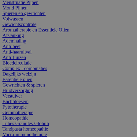
Menstruatie Pijnen
Mond Pijnen
Spieren en gewrichten
Volwassen
Gewichtscontrole
Aromatherapie en Essentiele Olien
Afslanking
Ademhaling
Anti-beet
Anti-haaruitval
Anti-Luizen
Bloedcirculatie
Complex - combinaties
Dagelijks welzijn
Essentiële oliën
Gewrichten & spieren
Huidverzorging
Verstuiver
Bachbloesem
Fytotherapie
Gemmotherapie
Homeopathie
Tubes Granules-Globuli
Tandpasta homeopathie
Micro-immunotherapie