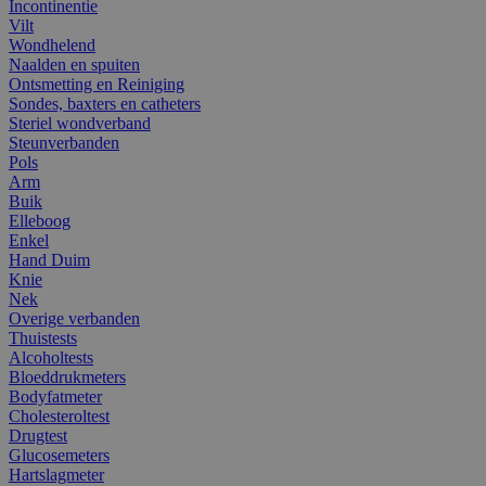
Incontinentie
Vilt
Wondhelend
Naalden en spuiten
Ontsmetting en Reiniging
Sondes, baxters en catheters
Steriel wondverband
Steunverbanden
Pols
Arm
Buik
Elleboog
Enkel
Hand Duim
Knie
Nek
Overige verbanden
Thuistests
Alcoholtests
Bloeddrukmeters
Bodyfatmeter
Cholesteroltest
Drugtest
Glucosemeters
Hartslagmeter