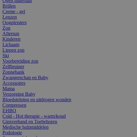
Ogen materiaal
Brillen
Creme - gel
Lenzen
Oogpleisters
Zon
Aftersun
Kinderen
Lichaam
Lippen zon
Ski
Voorbereiding zon
Zelfbruiner
Zonnebank
Zwangerschap en Baby
Accessoires
Mama
Verzorging Baby
Bloedstelping en uitdrogen wonden
Compressen
EHBO
Cold - Hot therapie - warm/koud
Gipsverband en Toebehoren
Medische hulpmiddelen
Podologie