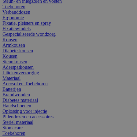
Steun- en inlegzolen en voeten
Toebehoren
Verbanddozen
Ergonomie
Fixatie, pleisters en spray
Fixatiewindels
Gespecialiseerde wondzorg
Kousen
Armkousen
Diabeteskousen
Kousen
Steunkousen
Aderspatkousen
Littekenverzorging
Materiaal
Aerosol en Toebehoren
Batterijen
Brandwonden
Diabetes materiaal
Handschoenen
Oplossing voor injectie
Pillendozen en accessoires
Steriel materiaal
Stomacare
Toebehoren