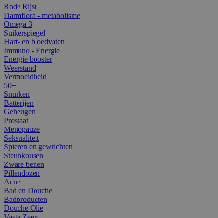
Rode Rijst
Darmflora - metabolisme
Omega 3
Suikerspiegel
Hart- en bloedvaten
Immuno - Energie
Energie booster
Weerstand
Vermoeidheid
50+
Snurken
Batterijen
Geheugen
Prostaat
Menopauze
Seksualiteit
Spieren en gewrichten
Steunkousen
Zware benen
Pillendozen
Acne
Bad en Douche
Badproducten
Douche Olie
Vaste Zeep