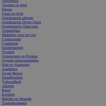
Verzorging
Voeding en dieet
Dieren
Ogen en Oren
Oogdruppels allergie
Oogdruppels Droge Ogen
Oogdruppels Glaucoom
Ontsmetting
Middelen voor het Oor
Contraceptie
Condooms
Supplementen
Noodpil
Urinewegen en Prostaat
Overige geneesmiddelen
Hart en Vaatstelsel
Aambeien
Zware Benen
Doorbloeding
Verkoudheid
Allergie
Hoest
Keelpijn
Rhinitis en Sinusitis
Zoutoplossingen