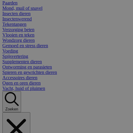
Paarden
Mond, muil of snavel
Insecten dieren
Insectenwerend
Tekentangen
Verzorging beten
Vlooien en teken
Wondzorg dieren
Gemoed en stress dieren
Voeding
Spijsvertering
Supplementen dieren
Ontworming en parasieten
Spieren en gewrichten dieren
Accessoires dieren
Ogen en oren dieren
Vacht, huid of pluimen
Zoeken