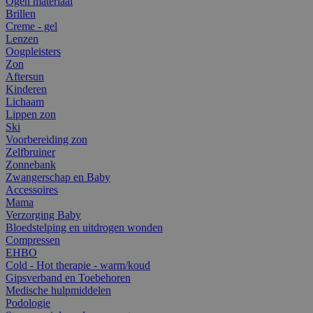
Ogen materiaal
Brillen
Creme - gel
Lenzen
Oogpleisters
Zon
Aftersun
Kinderen
Lichaam
Lippen zon
Ski
Voorbereiding zon
Zelfbruiner
Zonnebank
Zwangerschap en Baby
Accessoires
Mama
Verzorging Baby
Bloedstelping en uitdrogen wonden
Compressen
EHBO
Cold - Hot therapie - warm/koud
Gipsverband en Toebehoren
Medische hulpmiddelen
Podologie