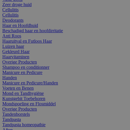
Zeer droge huid
Cellulitis
Cellulitis
Deodorants
Haar en Hoofdhuid
Beschadigd haar en hoofdirritatie
Anti Roos
Haaruitval en Futloos Haar
Luizen haar
Gekleurd Haar
Haarvitaminen
Overige Producten
Shampoo en conditionner
Manicure en Pedicure
Handen
Manicure en Pedicure/Handen
Voeten en Benen
Mond en Tandhygiëne
Kunstgebit Toebehoren
Mondspoeling en Flosmiddel
Overige Producten
Tandenborstels
Tandpasta
Tandpasta homeopathie
Aften