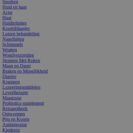
Snurken
Huid en haar
Acne
Haar
Huidirritaties
Koortsblaasjes
Luizen behandeling
Nagelbijten
Schimmels
Wratten
Wondverzorging
Stoppen Met Roken
Maag en Darm
Braken en Misselijkheid
Diarree
Krampen
Laxeeringsmiddelen
Levertherapie
Maagzuur
Probiotica supplement
Reisapotheek
Ontwormen
Pijn en Koorts
Antimigraine
Kinderen