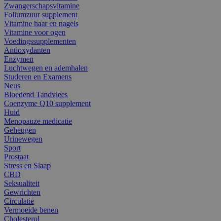
Zwangerschapsvitamine
Foliumzuur supplement
Vitamine haar en nagels
Vitamine voor ogen
Voedingssupplementen
Antioxydanten
Enzymen
Luchtwegen en ademhalen
Studeren en Examens
Neus
Bloedend Tandvlees
Coenzyme Q10 supplement
Huid
Menopauze medicatie
Geheugen
Urinewegen
Sport
Prostaat
Stress en Slaap
CBD
Seksualiteit
Gewrichten
Circulatie
Vermoeide benen
Cholesterol