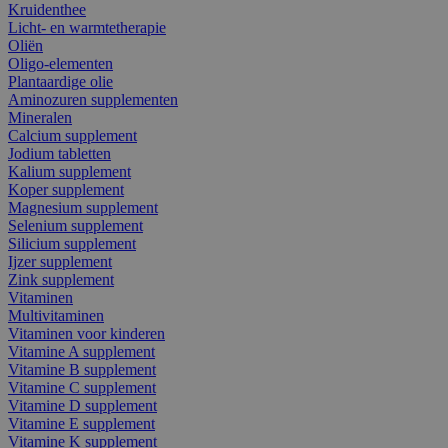
Kruidenthee
Licht- en warmtetherapie
Oliën
Oligo-elementen
Plantaardige olie
Aminozuren supplementen
Mineralen
Calcium supplement
Jodium tabletten
Kalium supplement
Koper supplement
Magnesium supplement
Selenium supplement
Silicium supplement
Ijzer supplement
Zink supplement
Vitaminen
Multivitaminen
Vitaminen voor kinderen
Vitamine A supplement
Vitamine B supplement
Vitamine C supplement
Vitamine D supplement
Vitamine E supplement
Vitamine K supplement