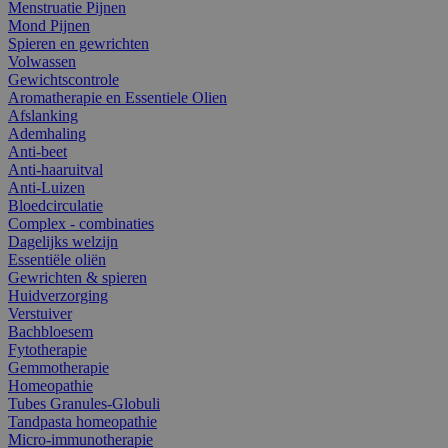
Menstruatie Pijnen
Mond Pijnen
Spieren en gewrichten
Volwassen
Gewichtscontrole
Aromatherapie en Essentiele Olien
Afslanking
Ademhaling
Anti-beet
Anti-haaruitval
Anti-Luizen
Bloedcirculatie
Complex - combinaties
Dagelijks welzijn
Essentiële oliën
Gewrichten & spieren
Huidverzorging
Verstuiver
Bachbloesem
Fytotherapie
Gemmotherapie
Homeopathie
Tubes Granules-Globuli
Tandpasta homeopathie
Micro-immunotherapie