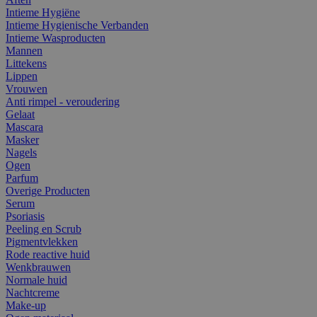
Intieme Hygiëne
Intieme Hygienische Verbanden
Intieme Wasproducten
Mannen
Littekens
Lippen
Vrouwen
Anti rimpel - veroudering
Gelaat
Mascara
Masker
Nagels
Ogen
Parfum
Overige Producten
Serum
Psoriasis
Peeling en Scrub
Pigmentvlekken
Rode reactive huid
Wenkbrauwen
Normale huid
Nachtcreme
Make-up