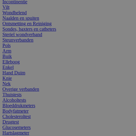
Incontinentie
Vilt
Wondhelend
Naalden en spuiten
Ontsmetting en Reiniging
Sondes, baxters en catheters
Steriel wondverband
Steunverbanden
Pols
Arm
Buik
Elleboog
Enkel
Hand Duim
Knie
Nek
Overige verbanden
Thuistests
Alcoholtests
Bloeddrukmeters
Bodyfatmeter
Cholesteroltest
Drugtest
Glucosemeters
Hartslagmeter