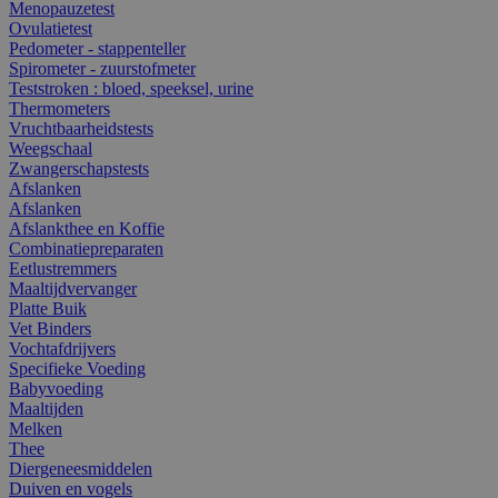
Menopauzetest
Ovulatietest
Pedometer - stappenteller
Spirometer - zuurstofmeter
Teststroken : bloed, speeksel, urine
Thermometers
Vruchtbaarheidstests
Weegschaal
Zwangerschapstests
Afslanken
Afslanken
Afslankthee en Koffie
Combinatiepreparaten
Eetlustremmers
Maaltijdvervanger
Platte Buik
Vet Binders
Vochtafdrijvers
Specifieke Voeding
Babyvoeding
Maaltijden
Melken
Thee
Diergeneesmiddelen
Duiven en vogels