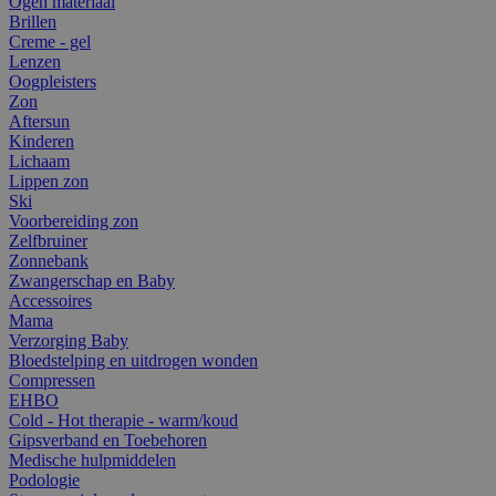
Ogen materiaal
Brillen
Creme - gel
Lenzen
Oogpleisters
Zon
Aftersun
Kinderen
Lichaam
Lippen zon
Ski
Voorbereiding zon
Zelfbruiner
Zonnebank
Zwangerschap en Baby
Accessoires
Mama
Verzorging Baby
Bloedstelping en uitdrogen wonden
Compressen
EHBO
Cold - Hot therapie - warm/koud
Gipsverband en Toebehoren
Medische hulpmiddelen
Podologie