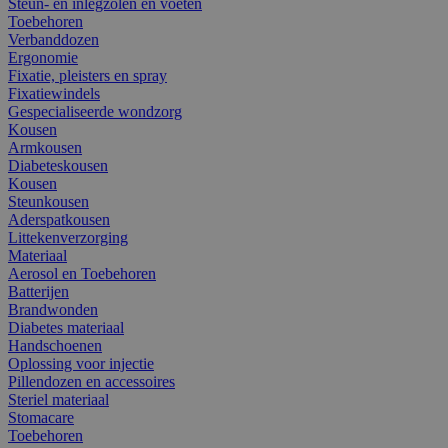
Steun- en inlegzolen en voeten
Toebehoren
Verbanddozen
Ergonomie
Fixatie, pleisters en spray
Fixatiewindels
Gespecialiseerde wondzorg
Kousen
Armkousen
Diabeteskousen
Kousen
Steunkousen
Aderspatkousen
Littekenverzorging
Materiaal
Aerosol en Toebehoren
Batterijen
Brandwonden
Diabetes materiaal
Handschoenen
Oplossing voor injectie
Pillendozen en accessoires
Steriel materiaal
Stomacare
Toebehoren