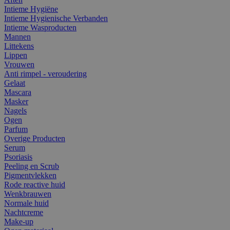
Intieme Hygiëne
Intieme Hygienische Verbanden
Intieme Wasproducten
Mannen
Littekens
Lippen
Vrouwen
Anti rimpel - veroudering
Gelaat
Mascara
Masker
Nagels
Ogen
Parfum
Overige Producten
Serum
Psoriasis
Peeling en Scrub
Pigmentvlekken
Rode reactive huid
Wenkbrauwen
Normale huid
Nachtcreme
Make-up