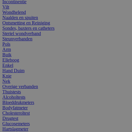
Incontinentie
Vilt
Wondhelend
Naalden en spuiten
Ontsmetting en Reiniging
Sondes, baxters en catheters
Steriel wondverband
Steunverbanden
Pols
Arm
Buik
Elleboog
Enkel
Hand Duim
Knie
Nek
Overige verbanden
Thuistests
Alcoholtests
Bloeddrukmeters
Bodyfatmeter
Cholesteroltest
Drugtest
Glucosemeters
Hartslagmeter