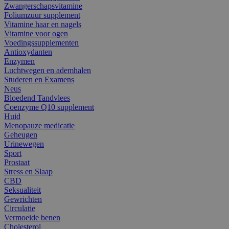
Zwangerschapsvitamine
Foliumzuur supplement
Vitamine haar en nagels
Vitamine voor ogen
Voedingssupplementen
Antioxydanten
Enzymen
Luchtwegen en ademhalen
Studeren en Examens
Neus
Bloedend Tandvlees
Coenzyme Q10 supplement
Huid
Menopauze medicatie
Geheugen
Urinewegen
Sport
Prostaat
Stress en Slaap
CBD
Seksualiteit
Gewrichten
Circulatie
Vermoeide benen
Cholesterol