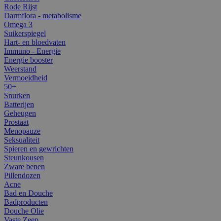
Rode Rijst
Darmflora - metabolisme
Omega 3
Suikerspiegel
Hart- en bloedvaten
Immuno - Energie
Energie booster
Weerstand
Vermoeidheid
50+
Snurken
Batterijen
Geheugen
Prostaat
Menopauze
Seksualiteit
Spieren en gewrichten
Steunkousen
Zware benen
Pillendozen
Acne
Bad en Douche
Badproducten
Douche Olie
Vaste Zeep