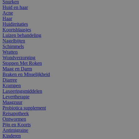
Snurken
Huid en haar
Acne
Haar
Huidirritaties
Koortsblaasjes
Luizen behandeling
Nagelbijten
Schimmels
Wratten
Wondverzorging
Stoppen Met Roken
Maag en Darm
Braken en Misselijkheid
Diarree
Krampen
Laxeeringsmiddelen
Levertherapie
Maagzuur
Probiotica supplement
Reisapotheek
Ontwormen
Pijn en Koorts
Antimigraine
Kinderen