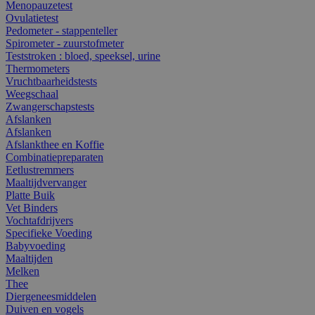
Menopauzetest
Ovulatietest
Pedometer - stappenteller
Spirometer - zuurstofmeter
Teststroken : bloed, speeksel, urine
Thermometers
Vruchtbaarheidstests
Weegschaal
Zwangerschapstests
Afslanken
Afslanken
Afslankthee en Koffie
Combinatiepreparaten
Eetlustremmers
Maaltijdvervanger
Platte Buik
Vet Binders
Vochtafdrijvers
Specifieke Voeding
Babyvoeding
Maaltijden
Melken
Thee
Diergeneesmiddelen
Duiven en vogels