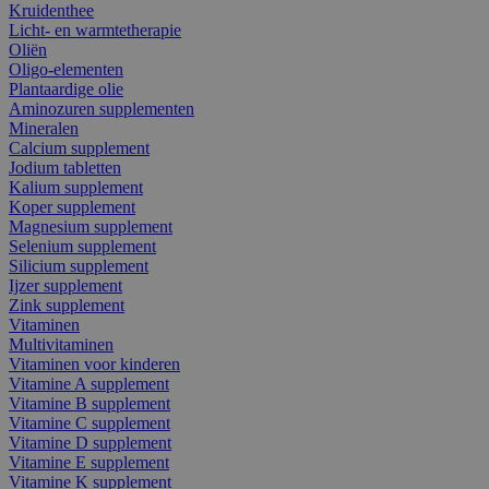
Kruidenthee
Licht- en warmtetherapie
Oliën
Oligo-elementen
Plantaardige olie
Aminozuren supplementen
Mineralen
Calcium supplement
Jodium tabletten
Kalium supplement
Koper supplement
Magnesium supplement
Selenium supplement
Silicium supplement
Ijzer supplement
Zink supplement
Vitaminen
Multivitaminen
Vitaminen voor kinderen
Vitamine A supplement
Vitamine B supplement
Vitamine C supplement
Vitamine D supplement
Vitamine E supplement
Vitamine K supplement