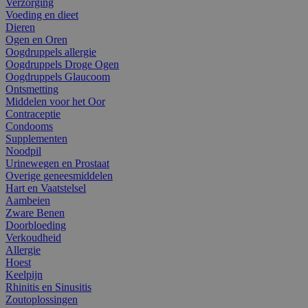
Verzorging
Voeding en dieet
Dieren
Ogen en Oren
Oogdruppels allergie
Oogdruppels Droge Ogen
Oogdruppels Glaucoom
Ontsmetting
Middelen voor het Oor
Contraceptie
Condooms
Supplementen
Noodpil
Urinewegen en Prostaat
Overige geneesmiddelen
Hart en Vaatstelsel
Aambeien
Zware Benen
Doorbloeding
Verkoudheid
Allergie
Hoest
Keelpijn
Rhinitis en Sinusitis
Zoutoplossingen