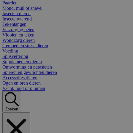
Paarden
Mond, muil of snavel
Insecten dieren
Insectenwerend
Tekentangen
Verzorging beten
Vlooien en teken
Wondzorg dieren
Gemoed en stress dieren
Voeding
Spijsvertering
Supplementen dieren
Ontworming en parasieten
Spieren en gewrichten dieren
Accessoires dieren
Ogen en oren dieren
Vacht, huid of pluimen
Zoeken