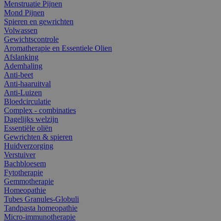
Menstruatie Pijnen
Mond Pijnen
Spieren en gewrichten
Volwassen
Gewichtscontrole
Aromatherapie en Essentiele Olien
Afslanking
Ademhaling
Anti-beet
Anti-haaruitval
Anti-Luizen
Bloedcirculatie
Complex - combinaties
Dagelijks welzijn
Essentiële oliën
Gewrichten & spieren
Huidverzorging
Verstuiver
Bachbloesem
Fytotherapie
Gemmotherapie
Homeopathie
Tubes Granules-Globuli
Tandpasta homeopathie
Micro-immunotherapie