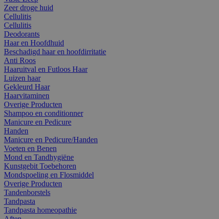
Zeer droge huid
Cellulitis
Cellulitis
Deodorants
Haar en Hoofdhuid
Beschadigd haar en hoofdirritatie
Anti Roos
Haaruitval en Futloos Haar
Luizen haar
Gekleurd Haar
Haarvitaminen
Overige Producten
Shampoo en conditionner
Manicure en Pedicure
Handen
Manicure en Pedicure/Handen
Voeten en Benen
Mond en Tandhygiëne
Kunstgebit Toebehoren
Mondspoeling en Flosmiddel
Overige Producten
Tandenborstels
Tandpasta
Tandpasta homeopathie
Aften