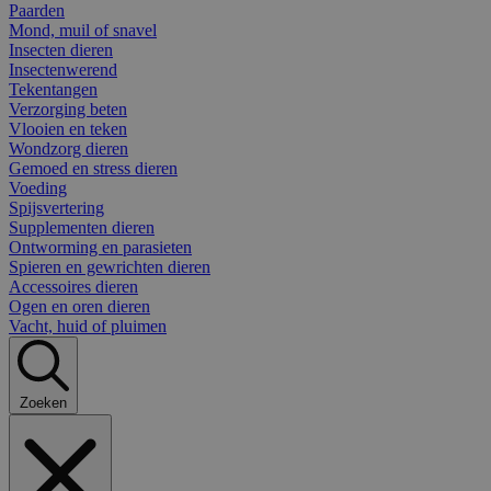
Paarden
Mond, muil of snavel
Insecten dieren
Insectenwerend
Tekentangen
Verzorging beten
Vlooien en teken
Wondzorg dieren
Gemoed en stress dieren
Voeding
Spijsvertering
Supplementen dieren
Ontworming en parasieten
Spieren en gewrichten dieren
Accessoires dieren
Ogen en oren dieren
Vacht, huid of pluimen
Zoeken