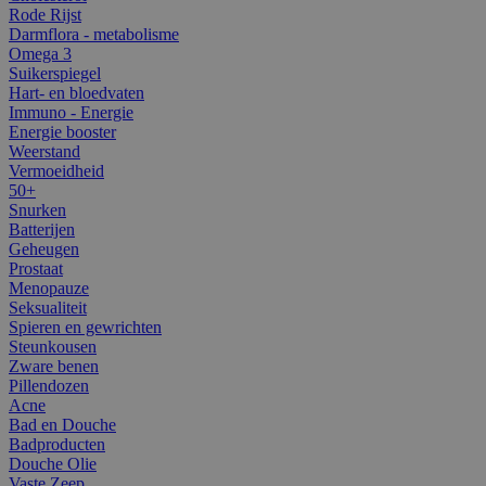
Rode Rijst
Darmflora - metabolisme
Omega 3
Suikerspiegel
Hart- en bloedvaten
Immuno - Energie
Energie booster
Weerstand
Vermoeidheid
50+
Snurken
Batterijen
Geheugen
Prostaat
Menopauze
Seksualiteit
Spieren en gewrichten
Steunkousen
Zware benen
Pillendozen
Acne
Bad en Douche
Badproducten
Douche Olie
Vaste Zeep