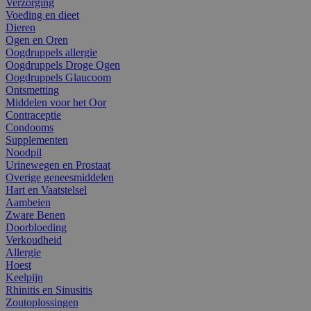
Verzorging
Voeding en dieet
Dieren
Ogen en Oren
Oogdruppels allergie
Oogdruppels Droge Ogen
Oogdruppels Glaucoom
Ontsmetting
Middelen voor het Oor
Contraceptie
Condooms
Supplementen
Noodpil
Urinewegen en Prostaat
Overige geneesmiddelen
Hart en Vaatstelsel
Aambeien
Zware Benen
Doorbloeding
Verkoudheid
Allergie
Hoest
Keelpijn
Rhinitis en Sinusitis
Zoutoplossingen