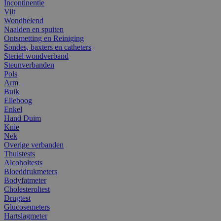
Incontinentie
Vilt
Wondhelend
Naalden en spuiten
Ontsmetting en Reiniging
Sondes, baxters en catheters
Steriel wondverband
Steunverbanden
Pols
Arm
Buik
Elleboog
Enkel
Hand Duim
Knie
Nek
Overige verbanden
Thuistests
Alcoholtests
Bloeddrukmeters
Bodyfatmeter
Cholesteroltest
Drugtest
Glucosemeters
Hartslagmeter