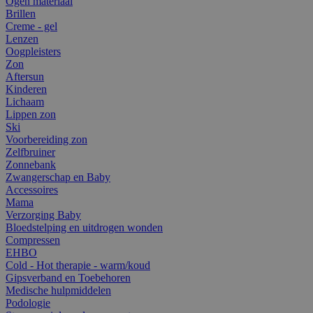
Ogen materiaal
Brillen
Creme - gel
Lenzen
Oogpleisters
Zon
Aftersun
Kinderen
Lichaam
Lippen zon
Ski
Voorbereiding zon
Zelfbruiner
Zonnebank
Zwangerschap en Baby
Accessoires
Mama
Verzorging Baby
Bloedstelping en uitdrogen wonden
Compressen
EHBO
Cold - Hot therapie - warm/koud
Gipsverband en Toebehoren
Medische hulpmiddelen
Podologie