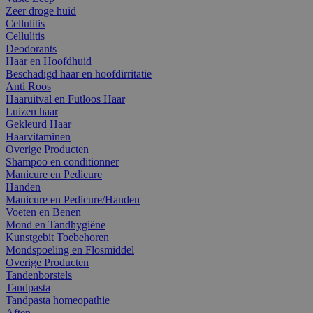
Zeer droge huid
Cellulitis
Cellulitis
Deodorants
Haar en Hoofdhuid
Beschadigd haar en hoofdirritatie
Anti Roos
Haaruitval en Futloos Haar
Luizen haar
Gekleurd Haar
Haarvitaminen
Overige Producten
Shampoo en conditionner
Manicure en Pedicure
Handen
Manicure en Pedicure/Handen
Voeten en Benen
Mond en Tandhygiëne
Kunstgebit Toebehoren
Mondspoeling en Flosmiddel
Overige Producten
Tandenborstels
Tandpasta
Tandpasta homeopathie
Aften