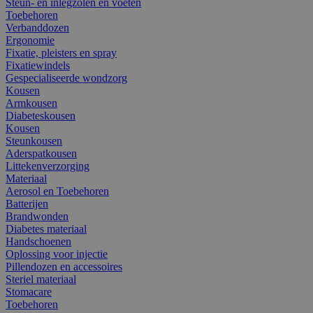
Steun- en inlegzolen en voeten
Toebehoren
Verbanddozen
Ergonomie
Fixatie, pleisters en spray
Fixatiewindels
Gespecialiseerde wondzorg
Kousen
Armkousen
Diabeteskousen
Kousen
Steunkousen
Aderspatkousen
Littekenverzorging
Materiaal
Aerosol en Toebehoren
Batterijen
Brandwonden
Diabetes materiaal
Handschoenen
Oplossing voor injectie
Pillendozen en accessoires
Steriel materiaal
Stomacare
Toebehoren