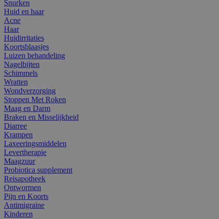
Snurken
Huid en haar
Acne
Haar
Huidirritaties
Koortsblaasjes
Luizen behandeling
Nagelbijten
Schimmels
Wratten
Wondverzorging
Stoppen Met Roken
Maag en Darm
Braken en Misselijkheid
Diarree
Krampen
Laxeeringsmiddelen
Levertherapie
Maagzuur
Probiotica supplement
Reisapotheek
Ontwormen
Pijn en Koorts
Antimigraine
Kinderen