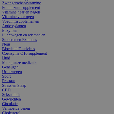
Zwangerschapsvitamine
Foliumzuur supplement
Vitamine haar en nagels
Vitamine voor ogen
Voedingssupplementen
Antioxydanten
Enzymen
Luchtwegen en ademhalen
Studeren en Examens
Neus
Bloedend Tandvlees
Coenzyme Q10 supplement
Huid
Menopauze medicatie
Geheugen
Urinewegen
Sport
Prostaat
Stress en Slaap
CBD
Seksualiteit
Gewrichten
Circulatie
Vermoeide benen
Cholesterol