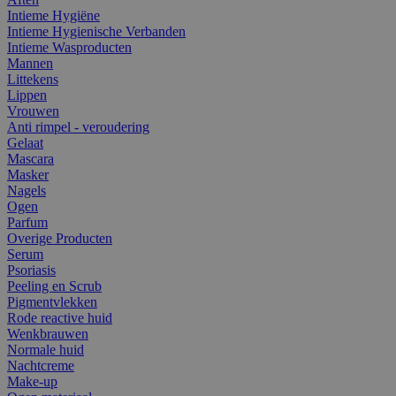
Intieme Hygiëne
Intieme Hygienische Verbanden
Intieme Wasproducten
Mannen
Littekens
Lippen
Vrouwen
Anti rimpel - veroudering
Gelaat
Mascara
Masker
Nagels
Ogen
Parfum
Overige Producten
Serum
Psoriasis
Peeling en Scrub
Pigmentvlekken
Rode reactive huid
Wenkbrauwen
Normale huid
Nachtcreme
Make-up