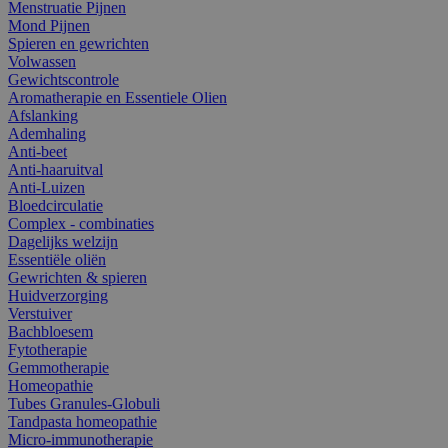
Menstruatie Pijnen
Mond Pijnen
Spieren en gewrichten
Volwassen
Gewichtscontrole
Aromatherapie en Essentiele Olien
Afslanking
Ademhaling
Anti-beet
Anti-haaruitval
Anti-Luizen
Bloedcirculatie
Complex - combinaties
Dagelijks welzijn
Essentiële oliën
Gewrichten & spieren
Huidverzorging
Verstuiver
Bachbloesem
Fytotherapie
Gemmotherapie
Homeopathie
Tubes Granules-Globuli
Tandpasta homeopathie
Micro-immunotherapie