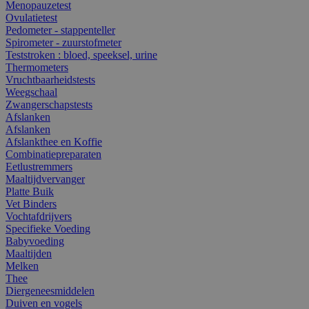
Menopauzetest
Ovulatietest
Pedometer - stappenteller
Spirometer - zuurstofmeter
Teststroken : bloed, speeksel, urine
Thermometers
Vruchtbaarheidstests
Weegschaal
Zwangerschapstests
Afslanken
Afslanken
Afslankthee en Koffie
Combinatiepreparaten
Eetlustremmers
Maaltijdvervanger
Platte Buik
Vet Binders
Vochtafdrijvers
Specifieke Voeding
Babyvoeding
Maaltijden
Melken
Thee
Diergeneesmiddelen
Duiven en vogels