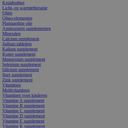
Kruidenthee
Licht- en warmtetherapie
Oliën
Oligo-elementen
Plantaardige olie
Aminozuren supplementen
Mineralen
Calcium supplement
Jodium tabletten
Kalium supplement
Koper supplement
Magnesium supplement
Selenium supplement
Silicium supplement
Ijzer supplement
Zink supplement
Vitaminen
Multivitaminen
Vitaminen voor kinderen
Vitamine A supplement
Vitamine B supplement
Vitamine C supplement
Vitamine D supplement
Vitamine E supplement
Vitamine K supplement