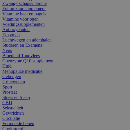
Zwangerschapsvitamine
Foliumzuur supplement
Vitamine haar en nagels
Vitamine voor ogen
Voedingssupplementen
Antioxydanten
Enzymen
Luchtwegen en ademhalen
Studeren en Examens
Neus
Bloedend Tandvlees
Coenzyme Q10 supplement
Huid
Menopauze medicatie
Geheugen
Urinewegen
Sport
Prostaat
Stress en Slaap
CBD
Seksualiteit
Gewrichten
Circulatie
Vermoeide benen
Cholesterol