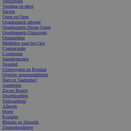
Verzorging
Voeding en dieet
Dieren
Ogen en Oren
Oogdruppels allergie
Oogdruppels Droge Ogen
Oogdruppels Glaucoom
Ontsmetting
Middelen voor het Oor
Contraceptie
Condooms
Supplementen
Noodpil
Urinewegen en Prostaat
Overige geneesmiddelen
Hart en Vaatstelsel
Aambeien
Zware Benen
Doorbloeding
Verkoudheid
Allergie
Hoest
Keelpijn
Rhinitis en Sinusitis
Zoutoplossingen