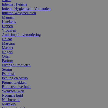
Intieme Hygiëne
Intieme Hygienische Verbanden
Intieme Wasproducten
Mannen
Littekens
Lippen
Vrouwen
Anti rimpel - veroudering
Gelaat
Mascara
Masker
Nagels
Ogen
Parfum
Overige Producten
Serum
Psoriasis
Peeling en Scrub
Pigmentvlekken
Rode reactive huid
Wenkbrauwen
Normale huid
Nachtcreme
Make-up