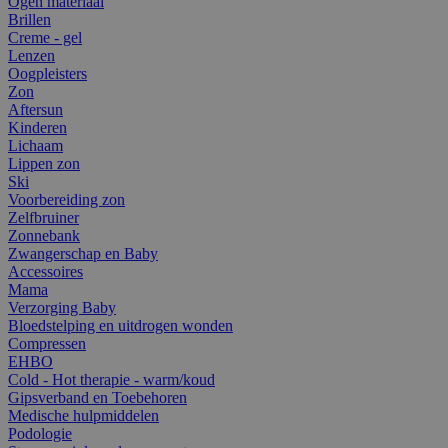
Ogen materiaal
Brillen
Creme - gel
Lenzen
Oogpleisters
Zon
Aftersun
Kinderen
Lichaam
Lippen zon
Ski
Voorbereiding zon
Zelfbruiner
Zonnebank
Zwangerschap en Baby
Accessoires
Mama
Verzorging Baby
Bloedstelping en uitdrogen wonden
Compressen
EHBO
Cold - Hot therapie - warm/koud
Gipsverband en Toebehoren
Medische hulpmiddelen
Podologie