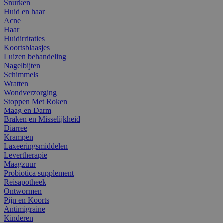
Snurken
Huid en haar
Acne
Haar
Huidirritaties
Koortsblaasjes
Luizen behandeling
Nagelbijten
Schimmels
Wratten
Wondverzorging
Stoppen Met Roken
Maag en Darm
Braken en Misselijkheid
Diarree
Krampen
Laxeeringsmiddelen
Levertherapie
Maagzuur
Probiotica supplement
Reisapotheek
Ontwormen
Pijn en Koorts
Antimigraine
Kinderen