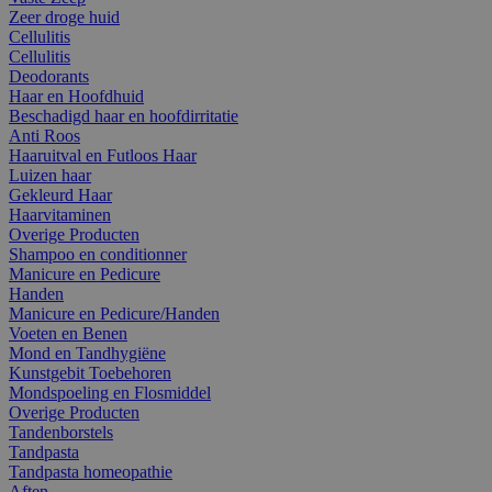
Zeer droge huid
Cellulitis
Cellulitis
Deodorants
Haar en Hoofdhuid
Beschadigd haar en hoofdirritatie
Anti Roos
Haaruitval en Futloos Haar
Luizen haar
Gekleurd Haar
Haarvitaminen
Overige Producten
Shampoo en conditionner
Manicure en Pedicure
Handen
Manicure en Pedicure/Handen
Voeten en Benen
Mond en Tandhygiëne
Kunstgebit Toebehoren
Mondspoeling en Flosmiddel
Overige Producten
Tandenborstels
Tandpasta
Tandpasta homeopathie
Aften