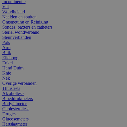
Incontinentie
Vilt
Wondhelend
Naalden en spuiten
Ontsmetting en Reiniging
Sondes, baxters en catheters
Steriel wondverband
Steunverbanden
Pols
Arm
Buik
Elleboog
Enkel
Hand Duim
Knie
Nek
Overige verbanden
Thuistests
Alcoholtests
Bloeddrukmeters
Bodyfatmeter
Cholesteroltest
Drugtest
Glucosemeters
Hartslagmeter