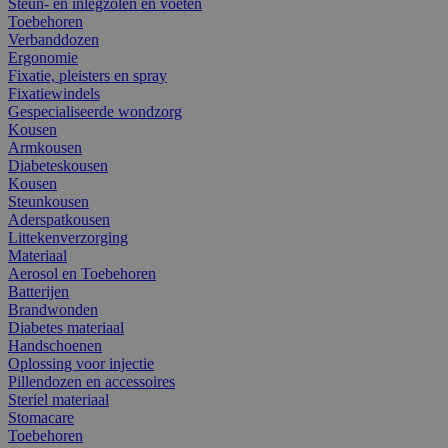
Steun- en inlegzolen en voeten
Toebehoren
Verbanddozen
Ergonomie
Fixatie, pleisters en spray
Fixatiewindels
Gespecialiseerde wondzorg
Kousen
Armkousen
Diabeteskousen
Kousen
Steunkousen
Aderspatkousen
Littekenverzorging
Materiaal
Aerosol en Toebehoren
Batterijen
Brandwonden
Diabetes materiaal
Handschoenen
Oplossing voor injectie
Pillendozen en accessoires
Steriel materiaal
Stomacare
Toebehoren