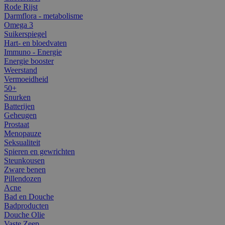
Rode Rijst
Darmflora - metabolisme
Omega 3
Suikerspiegel
Hart- en bloedvaten
Immuno - Energie
Energie booster
Weerstand
Vermoeidheid
50+
Snurken
Batterijen
Geheugen
Prostaat
Menopauze
Seksualiteit
Spieren en gewrichten
Steunkousen
Zware benen
Pillendozen
Acne
Bad en Douche
Badproducten
Douche Olie
Vaste Zeep