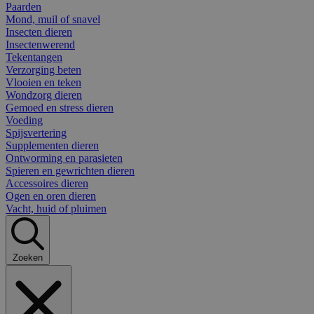
Paarden
Mond, muil of snavel
Insecten dieren
Insectenwerend
Tekentangen
Verzorging beten
Vlooien en teken
Wondzorg dieren
Gemoed en stress dieren
Voeding
Spijsvertering
Supplementen dieren
Ontworming en parasieten
Spieren en gewrichten dieren
Accessoires dieren
Ogen en oren dieren
Vacht, huid of pluimen
Zoeken