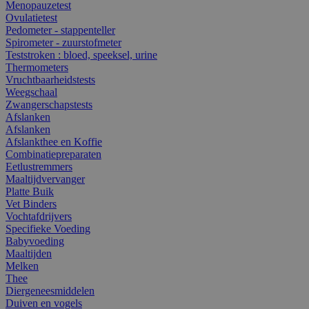
Menopauzetest
Ovulatietest
Pedometer - stappenteller
Spirometer - zuurstofmeter
Teststroken : bloed, speeksel, urine
Thermometers
Vruchtbaarheidstests
Weegschaal
Zwangerschapstests
Afslanken
Afslanken
Afslankthee en Koffie
Combinatiepreparaten
Eetlustremmers
Maaltijdvervanger
Platte Buik
Vet Binders
Vochtafdrijvers
Specifieke Voeding
Babyvoeding
Maaltijden
Melken
Thee
Diergeneesmiddelen
Duiven en vogels