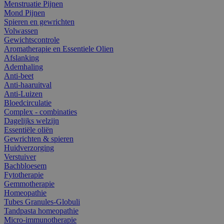
Menstruatie Pijnen
Mond Pijnen
Spieren en gewrichten
Volwassen
Gewichtscontrole
Aromatherapie en Essentiele Olien
Afslanking
Ademhaling
Anti-beet
Anti-haaruitval
Anti-Luizen
Bloedcirculatie
Complex - combinaties
Dagelijks welzijn
Essentiële oliën
Gewrichten & spieren
Huidverzorging
Verstuiver
Bachbloesem
Fytotherapie
Gemmotherapie
Homeopathie
Tubes Granules-Globuli
Tandpasta homeopathie
Micro-immunotherapie