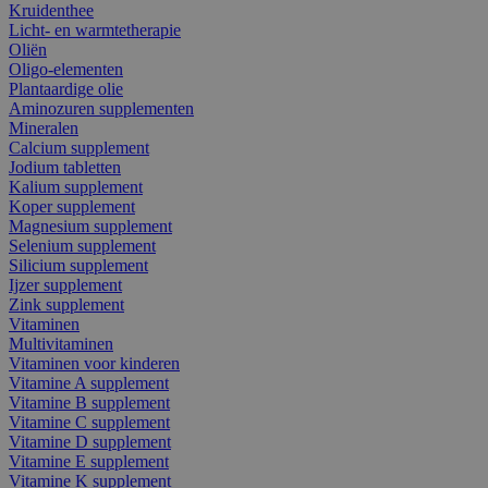
Kruidenthee
Licht- en warmtetherapie
Oliën
Oligo-elementen
Plantaardige olie
Aminozuren supplementen
Mineralen
Calcium supplement
Jodium tabletten
Kalium supplement
Koper supplement
Magnesium supplement
Selenium supplement
Silicium supplement
Ijzer supplement
Zink supplement
Vitaminen
Multivitaminen
Vitaminen voor kinderen
Vitamine A supplement
Vitamine B supplement
Vitamine C supplement
Vitamine D supplement
Vitamine E supplement
Vitamine K supplement