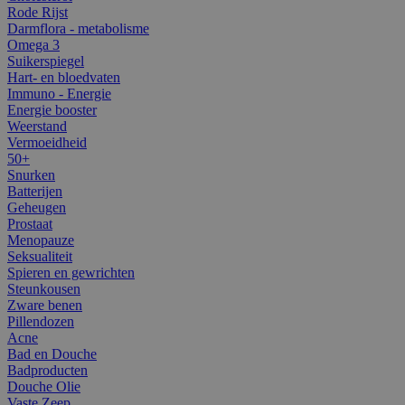
Rode Rijst
Darmflora - metabolisme
Omega 3
Suikerspiegel
Hart- en bloedvaten
Immuno - Energie
Energie booster
Weerstand
Vermoeidheid
50+
Snurken
Batterijen
Geheugen
Prostaat
Menopauze
Seksualiteit
Spieren en gewrichten
Steunkousen
Zware benen
Pillendozen
Acne
Bad en Douche
Badproducten
Douche Olie
Vaste Zeep