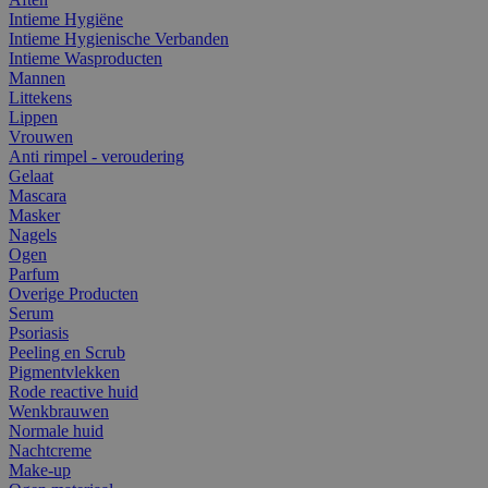
Intieme Hygiëne
Intieme Hygienische Verbanden
Intieme Wasproducten
Mannen
Littekens
Lippen
Vrouwen
Anti rimpel - veroudering
Gelaat
Mascara
Masker
Nagels
Ogen
Parfum
Overige Producten
Serum
Psoriasis
Peeling en Scrub
Pigmentvlekken
Rode reactive huid
Wenkbrauwen
Normale huid
Nachtcreme
Make-up