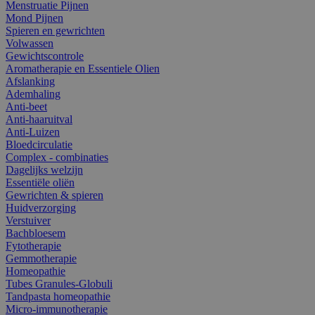
Menstruatie Pijnen
Mond Pijnen
Spieren en gewrichten
Volwassen
Gewichtscontrole
Aromatherapie en Essentiele Olien
Afslanking
Ademhaling
Anti-beet
Anti-haaruitval
Anti-Luizen
Bloedcirculatie
Complex - combinaties
Dagelijks welzijn
Essentiële oliën
Gewrichten & spieren
Huidverzorging
Verstuiver
Bachbloesem
Fytotherapie
Gemmotherapie
Homeopathie
Tubes Granules-Globuli
Tandpasta homeopathie
Micro-immunotherapie