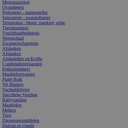
Menopauzetest
Ovulatietest
Pedometer - stappenteller
Spirometer - zuurstofmeter
Teststroken : bloed, speeksel, urine
Thermometers
Vruchtbaarheidstests
Weegschaal
Zwangerschapstests
Afslanken
Afslanken
Afslankthee en Koffie
Combinatiepreparaten
Eetlustremmers
Maaltijdvervanger
Platte Buik
Vet Binders
Vochtafdrijvers
Specifieke Voeding
Babyvoeding
Maaltijden
Melken
Thee
Diergeneesmiddelen
Duiven en vogels