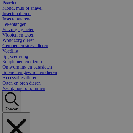
Paarden
Mond, muil of snavel
Insecten dieren
Insectenwerend
Tekentangen
Verzorging beten
Vlooien en teken
Wondzorg dieren
Gemoed en stress dieren
Voeding
Spijsvertering
Supplementen dieren
Ontworming en parasieten
Spieren en gewrichten dieren
Accessoires dieren
Ogen en oren dieren
Vacht, huid of pluimen
Zoeken