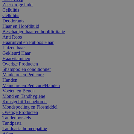
Zeer droge huid
Cellulitis
Cellulitis
Deodorants
Haar en Hoofdhuid
Beschadigd haar en hoofdirritatie
Anti Roos
Haaruitval en Futloos Haar
Luizen haar
Gekleurd Haar
Haarvitaminen
Overige Producten
Shampoo en conditionner
Manicure en Pedicure
Handen
Manicure en Pedicure/Handen
Voeten en Benen
Mond en Tandhygiëne
Kunstgebit Toebehoren
Mondspoeling en Flosmiddel
Overige Producten
Tandenborstels
Tandpasta
Tandpasta homeopathie
Aften