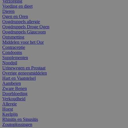
Verzorging
Voeding en dieet
Dieren
Ogen en Oren
Oogdruppels allergie
Oogdruppels Droge Ogen
Oogdruppels Glaucoom
Ontsmetting
Middelen voor het Oor
Contraceptie
Condooms
Supplementen
Noodpil
Urinewegen en Prostaat
Overige geneesmiddelen
Hart en Vaatstelsel
Aambeien
Zware Benen
Doorbloeding
Verkoudheid
Allergie
Hoest
Keelpijn
Rhinitis en Sinusitis
Zoutoplossingen