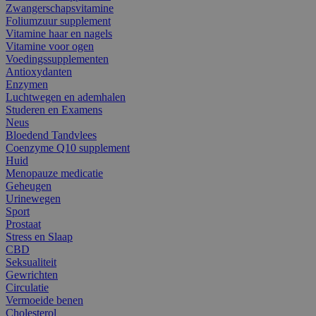
Zwangerschapsvitamine
Foliumzuur supplement
Vitamine haar en nagels
Vitamine voor ogen
Voedingssupplementen
Antioxydanten
Enzymen
Luchtwegen en ademhalen
Studeren en Examens
Neus
Bloedend Tandvlees
Coenzyme Q10 supplement
Huid
Menopauze medicatie
Geheugen
Urinewegen
Sport
Prostaat
Stress en Slaap
CBD
Seksualiteit
Gewrichten
Circulatie
Vermoeide benen
Cholesterol