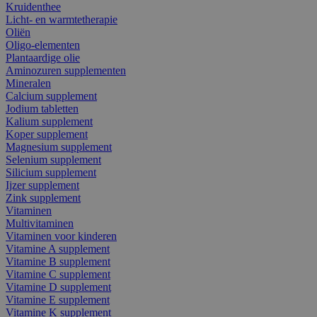
Kruidenthee
Licht- en warmtetherapie
Oliën
Oligo-elementen
Plantaardige olie
Aminozuren supplementen
Mineralen
Calcium supplement
Jodium tabletten
Kalium supplement
Koper supplement
Magnesium supplement
Selenium supplement
Silicium supplement
Ijzer supplement
Zink supplement
Vitaminen
Multivitaminen
Vitaminen voor kinderen
Vitamine A supplement
Vitamine B supplement
Vitamine C supplement
Vitamine D supplement
Vitamine E supplement
Vitamine K supplement