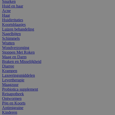
Snurken
Huid en haar
Acne
Haar
Huidirritaties
Koortsblaasjes
Luizen behandeling
Nagelbijten
Schimmels
Wratten
Wondverzorging
Stoppen Met Roken
Maag en Darm
Braken en Misselijkheid
Diarree
Krampen
Laxeeringsmiddelen
Levertherapie
Maagzuur
Probiotica supplement
Reisapotheek
Ontwormen
Pijn en Koorts
Antimigraine
Kinderen