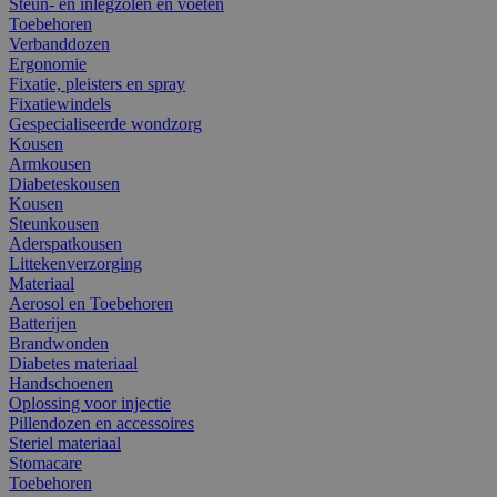
Steun- en inlegzolen en voeten
Toebehoren
Verbanddozen
Ergonomie
Fixatie, pleisters en spray
Fixatiewindels
Gespecialiseerde wondzorg
Kousen
Armkousen
Diabeteskousen
Kousen
Steunkousen
Aderspatkousen
Littekenverzorging
Materiaal
Aerosol en Toebehoren
Batterijen
Brandwonden
Diabetes materiaal
Handschoenen
Oplossing voor injectie
Pillendozen en accessoires
Steriel materiaal
Stomacare
Toebehoren