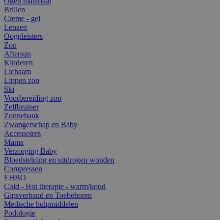
Ogen materiaal
Brillen
Creme - gel
Lenzen
Oogpleisters
Zon
Aftersun
Kinderen
Lichaam
Lippen zon
Ski
Voorbereiding zon
Zelfbruiner
Zonnebank
Zwangerschap en Baby
Accessoires
Mama
Verzorging Baby
Bloedstelping en uitdrogen wonden
Compressen
EHBO
Cold - Hot therapie - warm/koud
Gipsverband en Toebehoren
Medische hulpmiddelen
Podologie