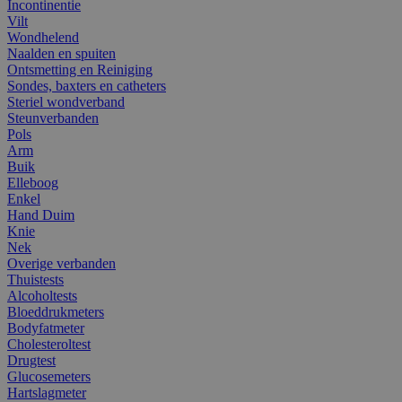
Incontinentie
Vilt
Wondhelend
Naalden en spuiten
Ontsmetting en Reiniging
Sondes, baxters en catheters
Steriel wondverband
Steunverbanden
Pols
Arm
Buik
Elleboog
Enkel
Hand Duim
Knie
Nek
Overige verbanden
Thuistests
Alcoholtests
Bloeddrukmeters
Bodyfatmeter
Cholesteroltest
Drugtest
Glucosemeters
Hartslagmeter