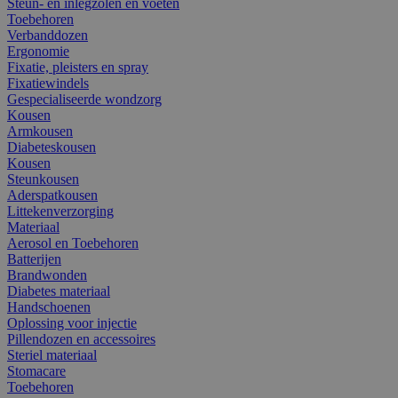
Steun- en inlegzolen en voeten
Toebehoren
Verbanddozen
Ergonomie
Fixatie, pleisters en spray
Fixatiewindels
Gespecialiseerde wondzorg
Kousen
Armkousen
Diabeteskousen
Kousen
Steunkousen
Aderspatkousen
Littekenverzorging
Materiaal
Aerosol en Toebehoren
Batterijen
Brandwonden
Diabetes materiaal
Handschoenen
Oplossing voor injectie
Pillendozen en accessoires
Steriel materiaal
Stomacare
Toebehoren