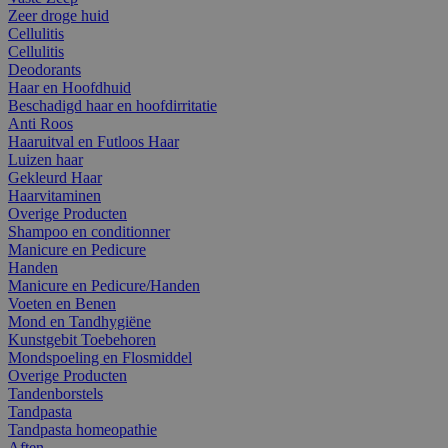
Zeer droge huid
Cellulitis
Cellulitis
Deodorants
Haar en Hoofdhuid
Beschadigd haar en hoofdirritatie
Anti Roos
Haaruitval en Futloos Haar
Luizen haar
Gekleurd Haar
Haarvitaminen
Overige Producten
Shampoo en conditionner
Manicure en Pedicure
Handen
Manicure en Pedicure/Handen
Voeten en Benen
Mond en Tandhygiëne
Kunstgebit Toebehoren
Mondspoeling en Flosmiddel
Overige Producten
Tandenborstels
Tandpasta
Tandpasta homeopathie
Aften