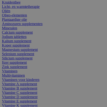
Kruidenthee
Licht- en warmtetherapie
Oliën
Oligo-elementen
Plantaardige olie
Aminozuren supplementen
Mineralen
Calcium supplement
Jodium tabletten
Kalium supplement
Koper supplement
Magnesium supplement
Selenium supplement
Silicium supplement
Ijzer supplement
Zink supplement
Vitaminen
Multivitaminen
Vitaminen voor kinderen
Vitamine A supplement
Vitamine B supplement
Vitamine C supplement
Vitamine D supplement
Vitamine E supplement
Vitamine K supplement