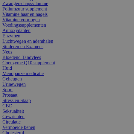
Zwangerschapsvitamine
Foliumzuur supplement
Vitamine haar en nagels
Vitamine voor ogen
Voedingssupplementen
Antioxydanten
Enzymen
Luchtwegen en ademhalen
Studeren en Examens
Neus
Bloedend Tandvlees
Coenzyme Q10 supplement
Huid
Menopauze medicatie
Geheugen
Urinewegen
Sport
Prostaat
Stress en Slaap
CBD
Seksualiteit
Gewrichten
Circulatie
Vermoeide benen
Cholesterol