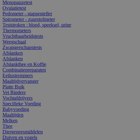
Menopauzetest
Ovulatietest
Pedometer - stappenteller
Spirometer - zuurstofmeter
Teststroken : bloed, speeksel, urine
Thermometers
Vruchtbaarheidstests
Weegschaal
Zwangerschapstests
Afslanken
Afslanken
Afslankthee en Koffie
Combinatiepreparaten
Eetlustremmers
Maaltijdvervanger
Platte Buik
Vet Binders
Vochtafdrijvers
Specifieke Voeding
Babyvoeding
Maaltijden
Melken
Thee
Diergeneesmiddelen
Duiven en vogels