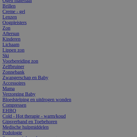
Ogen materiaal
Brillen
Creme - gel
Lenzen
Oogpleisters
Zon
Aftersun
Kinderen
Lichaam
Lippen zon
Ski
Voorbereiding zon
Zelfbruiner
Zonnebank
Zwangerschap en Baby
Accessoires
Mama
Verzorging Baby
Bloedstelping en uitdrogen wonden
Compressen
EHBO
Cold - Hot therapie - warm/koud
Gipsverband en Toebehoren
Medische hulpmiddelen
Podologie