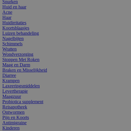
Snurken
Huid en haar
Acne
Haar
Huidirritaties
Koortsblaasjes
Luizen behandeling
Nagelbijten
Schimmels
Wratten
Wondverzorging
Stoppen Met Roken
Maag en Darm
Braken en Misselijkheid
Diarree
Krampen
Laxeeringsmiddelen
Levertherapie
Maagzuur
Probiotica supplement
Reisapotheek
Ontwormen
Pijn en Koorts
Antimigraine
Kinderen