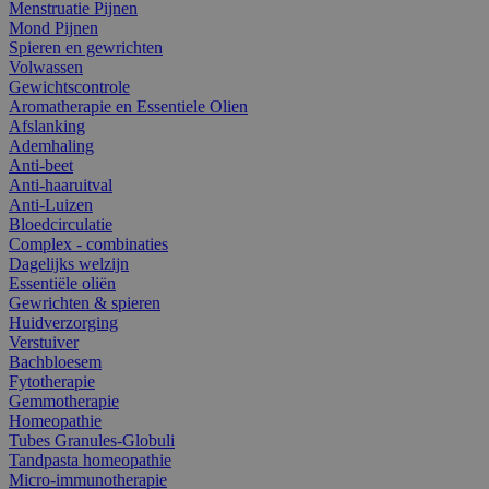
Menstruatie Pijnen
Mond Pijnen
Spieren en gewrichten
Volwassen
Gewichtscontrole
Aromatherapie en Essentiele Olien
Afslanking
Ademhaling
Anti-beet
Anti-haaruitval
Anti-Luizen
Bloedcirculatie
Complex - combinaties
Dagelijks welzijn
Essentiële oliën
Gewrichten & spieren
Huidverzorging
Verstuiver
Bachbloesem
Fytotherapie
Gemmotherapie
Homeopathie
Tubes Granules-Globuli
Tandpasta homeopathie
Micro-immunotherapie