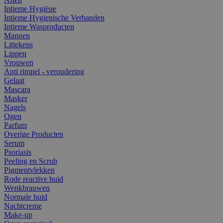
Intieme Hygiëne
Intieme Hygienische Verbanden
Intieme Wasproducten
Mannen
Littekens
Lippen
Vrouwen
Anti rimpel - veroudering
Gelaat
Mascara
Masker
Nagels
Ogen
Parfum
Overige Producten
Serum
Psoriasis
Peeling en Scrub
Pigmentvlekken
Rode reactive huid
Wenkbrauwen
Normale huid
Nachtcreme
Make-up