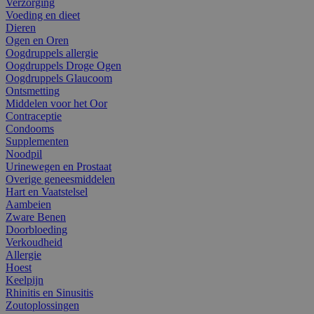
Verzorging
Voeding en dieet
Dieren
Ogen en Oren
Oogdruppels allergie
Oogdruppels Droge Ogen
Oogdruppels Glaucoom
Ontsmetting
Middelen voor het Oor
Contraceptie
Condooms
Supplementen
Noodpil
Urinewegen en Prostaat
Overige geneesmiddelen
Hart en Vaatstelsel
Aambeien
Zware Benen
Doorbloeding
Verkoudheid
Allergie
Hoest
Keelpijn
Rhinitis en Sinusitis
Zoutoplossingen