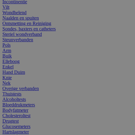
Incontinentie
Vilt
Wondhelend
Naalden en spuiten
Ontsmetting en Reiniging
Sondes, baxters en catheters
Steriel wondverband
Steunverbanden
Pols
Arm
Buik
Elleboog
Enkel
Hand Duim
Knie
Nek
Overige verbanden
Thuistests
Alcoholtests
Bloeddrukmeters
Bodyfatmeter
Cholesteroltest
Drugtest
Glucosemeters
Hartslagmeter