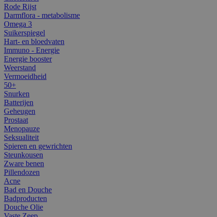
Rode Rijst
Darmflora - metabolisme
Omega 3
Suikerspiegel
Hart- en bloedvaten
Immuno - Energie
Energie booster
Weerstand
Vermoeidheid
50+
Snurken
Batterijen
Geheugen
Prostaat
Menopauze
Seksualiteit
Spieren en gewrichten
Steunkousen
Zware benen
Pillendozen
Acne
Bad en Douche
Badproducten
Douche Olie
Vaste Zeep