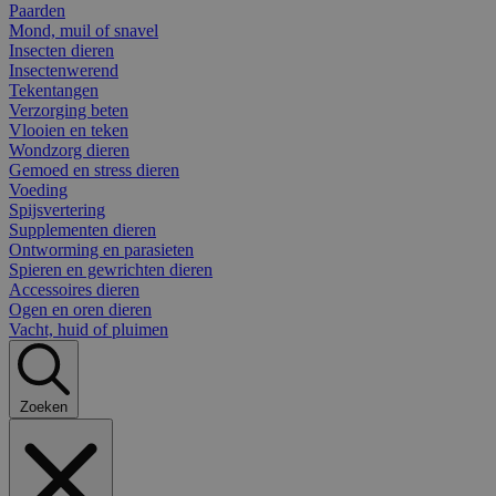
Paarden
Mond, muil of snavel
Insecten dieren
Insectenwerend
Tekentangen
Verzorging beten
Vlooien en teken
Wondzorg dieren
Gemoed en stress dieren
Voeding
Spijsvertering
Supplementen dieren
Ontworming en parasieten
Spieren en gewrichten dieren
Accessoires dieren
Ogen en oren dieren
Vacht, huid of pluimen
Zoeken