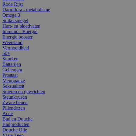
Rode Rijst
Darmflora - metabolisme
Omega 3
Suikerspiegel
Hart- en bloedvaten
Immuno - Energie
Energie booster
Weerstand
Vermoeidheid
50+
Snurken
Batterijen
Geheugen
Prostaat
Menopauze
Seksualiteit
Spieren en gewrichten
Steunkousen
Zware benen
Pillendozen
Acne
Bad en Douche
Badproducten
Douche Olie
Vaste Zeep