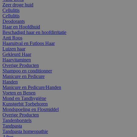
Zeer droge huid
Cellulitis
Cellulitis
Deodorants
Haar en Hoofdhuid
Beschadigd haar en hoofdirritatie
Anti Roos
Haaruitval en Futloos Haar
Luizen haar
Gekleurd Haar
Haarvitaminen
Overige Producten
Shampoo en conditionner
Manicure en Pedicure
Handen
Manicure en Pedicure/Handen
Voeten en Benen
Mond en Tandhygiëne
Kunstgebit Toebehoren
Mondspoeling en Flosmiddel
Overige Producten
Tandenborstels
Tandpasta
Tandpasta homeopathie
Aften