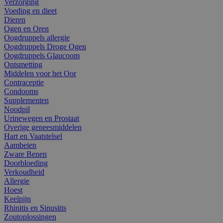
Verzorging
Voeding en dieet
Dieren
Ogen en Oren
Oogdruppels allergie
Oogdruppels Droge Ogen
Oogdruppels Glaucoom
Ontsmetting
Middelen voor het Oor
Contraceptie
Condooms
Supplementen
Noodpil
Urinewegen en Prostaat
Overige geneesmiddelen
Hart en Vaatstelsel
Aambeien
Zware Benen
Doorbloeding
Verkoudheid
Allergie
Hoest
Keelpijn
Rhinitis en Sinusitis
Zoutoplossingen