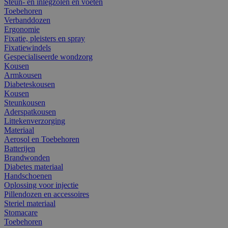
Steun- en inlegzolen en voeten
Toebehoren
Verbanddozen
Ergonomie
Fixatie, pleisters en spray
Fixatiewindels
Gespecialiseerde wondzorg
Kousen
Armkousen
Diabeteskousen
Kousen
Steunkousen
Aderspatkousen
Littekenverzorging
Materiaal
Aerosol en Toebehoren
Batterijen
Brandwonden
Diabetes materiaal
Handschoenen
Oplossing voor injectie
Pillendozen en accessoires
Steriel materiaal
Stomacare
Toebehoren