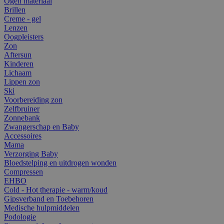
Ogen materiaal
Brillen
Creme - gel
Lenzen
Oogpleisters
Zon
Aftersun
Kinderen
Lichaam
Lippen zon
Ski
Voorbereiding zon
Zelfbruiner
Zonnebank
Zwangerschap en Baby
Accessoires
Mama
Verzorging Baby
Bloedstelping en uitdrogen wonden
Compressen
EHBO
Cold - Hot therapie - warm/koud
Gipsverband en Toebehoren
Medische hulpmiddelen
Podologie