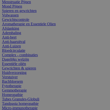
Menstruatie Pijnen
Mond Pijnen
Spieren en gewrichten
Volwassen
Gewichtscontrole
Aromatherapie en Essentiele Olien
Afslanking
Ademhaling
Anti-beet
Anti-haaruitval
Anti-Luizen
Bloedcirculatie
Complex - combinaties
Dagelijks welzijn
Essentiële oliën
Gewrichten & spieren
Huidverzorging
Verstuiver
Bachbloesem
Fytotherapie
Gemmotherapie
Homeopathie
Tubes Granules-Globuli
Tandpasta homeopathie
Micro-immunotherapie