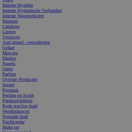
Intieme Hygiëne
Intieme Hygienische Verbanden
Intieme Wasproducten
Mannen
Littekens
Lippen
Vrouwen
Anti rimpel - veroudering
Gelaat
Mascara
Masker
Nagels
Ogen
Parfum
Overige Producten
Serum
Psoriasis
Peeling en Scrub
Pigmentvlekken
Rode reactive huid
Wenkbrauwen
Normale huid
Nachtcreme
Make-up