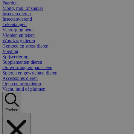
Paarden
Mond, muil of snavel
Insecten dieren
Insectenwerend
Tekentangen
Verzorging beten
Vlooien en teken
Wondzorg dieren
Gemoed en stress dieren
Voeding
Spijsvertering
Supplementen dieren
Ontworming en parasieten
Spieren en gewrichten dieren
Accessoires dieren
Ogen en oren dieren
Vacht, huid of pluimen
Zoeken