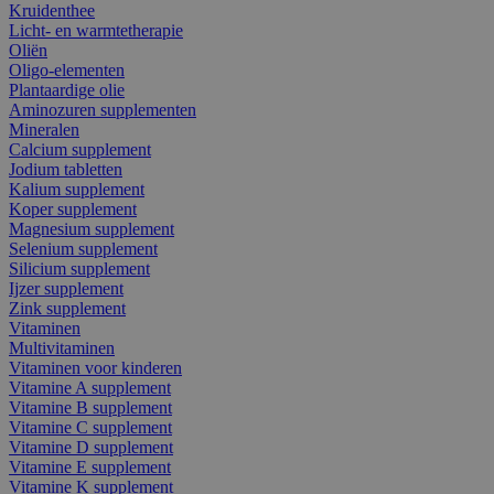
Kruidenthee
Licht- en warmtetherapie
Oliën
Oligo-elementen
Plantaardige olie
Aminozuren supplementen
Mineralen
Calcium supplement
Jodium tabletten
Kalium supplement
Koper supplement
Magnesium supplement
Selenium supplement
Silicium supplement
Ijzer supplement
Zink supplement
Vitaminen
Multivitaminen
Vitaminen voor kinderen
Vitamine A supplement
Vitamine B supplement
Vitamine C supplement
Vitamine D supplement
Vitamine E supplement
Vitamine K supplement