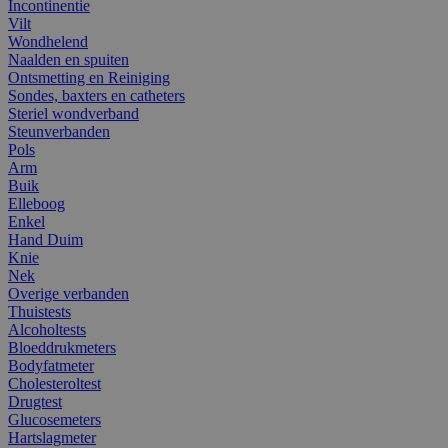
Incontinentie
Vilt
Wondhelend
Naalden en spuiten
Ontsmetting en Reiniging
Sondes, baxters en catheters
Steriel wondverband
Steunverbanden
Pols
Arm
Buik
Elleboog
Enkel
Hand Duim
Knie
Nek
Overige verbanden
Thuistests
Alcoholtests
Bloeddrukmeters
Bodyfatmeter
Cholesteroltest
Drugtest
Glucosemeters
Hartslagmeter