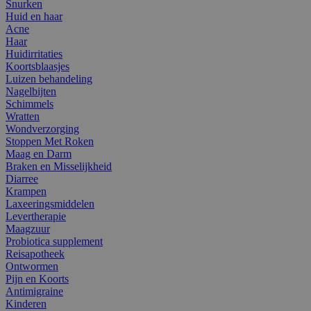
Snurken
Huid en haar
Acne
Haar
Huidirritaties
Koortsblaasjes
Luizen behandeling
Nagelbijten
Schimmels
Wratten
Wondverzorging
Stoppen Met Roken
Maag en Darm
Braken en Misselijkheid
Diarree
Krampen
Laxeeringsmiddelen
Levertherapie
Maagzuur
Probiotica supplement
Reisapotheek
Ontwormen
Pijn en Koorts
Antimigraine
Kinderen