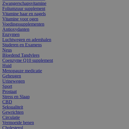
Zwangerschapsvitamine
Foliumzuur supplement
Vitamine haar en nagels
Vitamine voor ogen
Voedingssupplementen
Antioxydanten
Enzymen
Luchtwegen en ademhalen
Studeren en Examens
Neus
Bloedend Tandvlees
Coenzyme Q10 supplement
Huid
Menopauze medicatie
Geheugen
Urinewegen
Sport
Prostaat
Stress en Slaap
CBD
Seksualiteit
Gewrichten
Circulatie
Vermoeide benen
Cholesterol