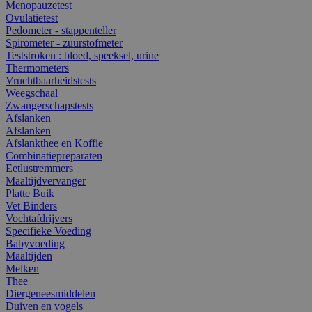
Menopauzetest
Ovulatietest
Pedometer - stappenteller
Spirometer - zuurstofmeter
Teststroken : bloed, speeksel, urine
Thermometers
Vruchtbaarheidstests
Weegschaal
Zwangerschapstests
Afslanken
Afslanken
Afslankthee en Koffie
Combinatiepreparaten
Eetlustremmers
Maaltijdvervanger
Platte Buik
Vet Binders
Vochtafdrijvers
Specifieke Voeding
Babyvoeding
Maaltijden
Melken
Thee
Diergeneesmiddelen
Duiven en vogels