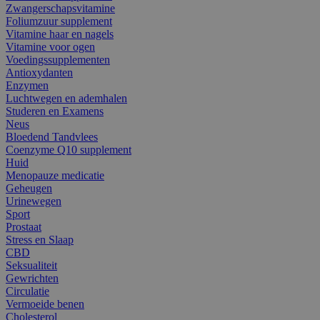
Zwangerschapsvitamine
Foliumzuur supplement
Vitamine haar en nagels
Vitamine voor ogen
Voedingssupplementen
Antioxydanten
Enzymen
Luchtwegen en ademhalen
Studeren en Examens
Neus
Bloedend Tandvlees
Coenzyme Q10 supplement
Huid
Menopauze medicatie
Geheugen
Urinewegen
Sport
Prostaat
Stress en Slaap
CBD
Seksualiteit
Gewrichten
Circulatie
Vermoeide benen
Cholesterol