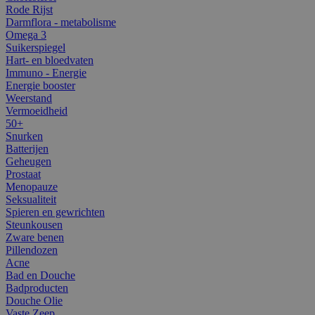
Rode Rijst
Darmflora - metabolisme
Omega 3
Suikerspiegel
Hart- en bloedvaten
Immuno - Energie
Energie booster
Weerstand
Vermoeidheid
50+
Snurken
Batterijen
Geheugen
Prostaat
Menopauze
Seksualiteit
Spieren en gewrichten
Steunkousen
Zware benen
Pillendozen
Acne
Bad en Douche
Badproducten
Douche Olie
Vaste Zeep