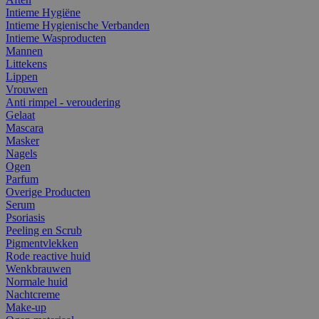
Intieme Hygiëne
Intieme Hygienische Verbanden
Intieme Wasproducten
Mannen
Littekens
Lippen
Vrouwen
Anti rimpel - veroudering
Gelaat
Mascara
Masker
Nagels
Ogen
Parfum
Overige Producten
Serum
Psoriasis
Peeling en Scrub
Pigmentvlekken
Rode reactive huid
Wenkbrauwen
Normale huid
Nachtcreme
Make-up