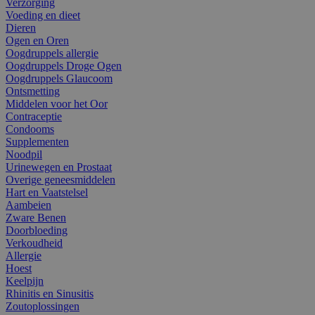
Verzorging
Voeding en dieet
Dieren
Ogen en Oren
Oogdruppels allergie
Oogdruppels Droge Ogen
Oogdruppels Glaucoom
Ontsmetting
Middelen voor het Oor
Contraceptie
Condooms
Supplementen
Noodpil
Urinewegen en Prostaat
Overige geneesmiddelen
Hart en Vaatstelsel
Aambeien
Zware Benen
Doorbloeding
Verkoudheid
Allergie
Hoest
Keelpijn
Rhinitis en Sinusitis
Zoutoplossingen