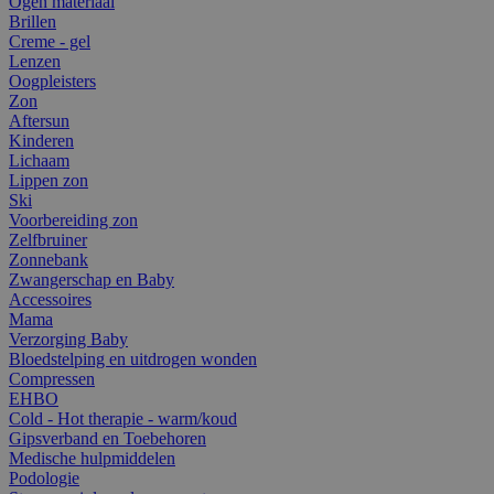
Ogen materiaal
Brillen
Creme - gel
Lenzen
Oogpleisters
Zon
Aftersun
Kinderen
Lichaam
Lippen zon
Ski
Voorbereiding zon
Zelfbruiner
Zonnebank
Zwangerschap en Baby
Accessoires
Mama
Verzorging Baby
Bloedstelping en uitdrogen wonden
Compressen
EHBO
Cold - Hot therapie - warm/koud
Gipsverband en Toebehoren
Medische hulpmiddelen
Podologie