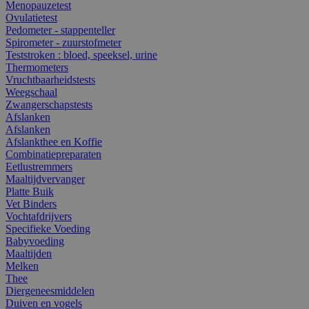
Menopauzetest
Ovulatietest
Pedometer - stappenteller
Spirometer - zuurstofmeter
Teststroken : bloed, speeksel, urine
Thermometers
Vruchtbaarheidstests
Weegschaal
Zwangerschapstests
Afslanken
Afslanken
Afslankthee en Koffie
Combinatiepreparaten
Eetlustremmers
Maaltijdvervanger
Platte Buik
Vet Binders
Vochtafdrijvers
Specifieke Voeding
Babyvoeding
Maaltijden
Melken
Thee
Diergeneesmiddelen
Duiven en vogels