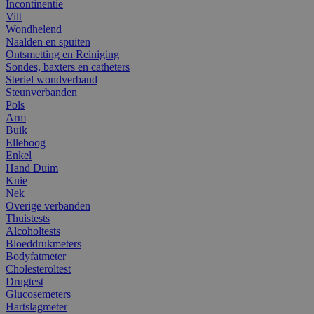
Incontinentie
Vilt
Wondhelend
Naalden en spuiten
Ontsmetting en Reiniging
Sondes, baxters en catheters
Steriel wondverband
Steunverbanden
Pols
Arm
Buik
Elleboog
Enkel
Hand Duim
Knie
Nek
Overige verbanden
Thuistests
Alcoholtests
Bloeddrukmeters
Bodyfatmeter
Cholesteroltest
Drugtest
Glucosemeters
Hartslagmeter