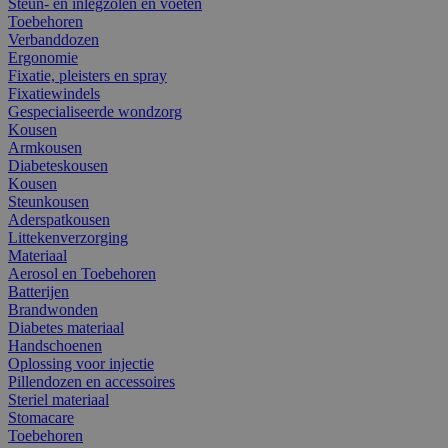
Steun- en inlegzolen en voeten
Toebehoren
Verbanddozen
Ergonomie
Fixatie, pleisters en spray
Fixatiewindels
Gespecialiseerde wondzorg
Kousen
Armkousen
Diabeteskousen
Kousen
Steunkousen
Aderspatkousen
Littekenverzorging
Materiaal
Aerosol en Toebehoren
Batterijen
Brandwonden
Diabetes materiaal
Handschoenen
Oplossing voor injectie
Pillendozen en accessoires
Steriel materiaal
Stomacare
Toebehoren