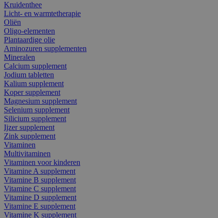
Kruidenthee
Licht- en warmtetherapie
Oliën
Oligo-elementen
Plantaardige olie
Aminozuren supplementen
Mineralen
Calcium supplement
Jodium tabletten
Kalium supplement
Koper supplement
Magnesium supplement
Selenium supplement
Silicium supplement
Ijzer supplement
Zink supplement
Vitaminen
Multivitaminen
Vitaminen voor kinderen
Vitamine A supplement
Vitamine B supplement
Vitamine C supplement
Vitamine D supplement
Vitamine E supplement
Vitamine K supplement