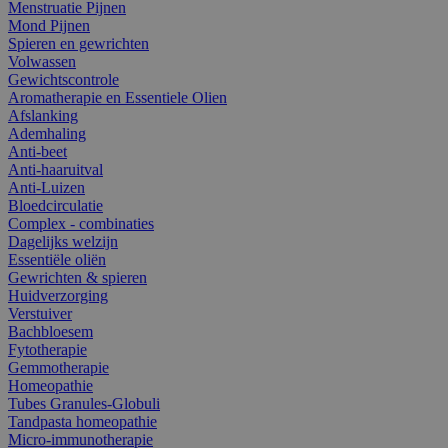
Menstruatie Pijnen
Mond Pijnen
Spieren en gewrichten
Volwassen
Gewichtscontrole
Aromatherapie en Essentiele Olien
Afslanking
Ademhaling
Anti-beet
Anti-haaruitval
Anti-Luizen
Bloedcirculatie
Complex - combinaties
Dagelijks welzijn
Essentiële oliën
Gewrichten & spieren
Huidverzorging
Verstuiver
Bachbloesem
Fytotherapie
Gemmotherapie
Homeopathie
Tubes Granules-Globuli
Tandpasta homeopathie
Micro-immunotherapie