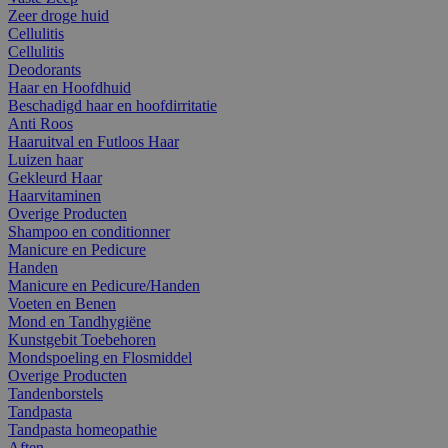
Zeer droge huid
Cellulitis
Cellulitis
Deodorants
Haar en Hoofdhuid
Beschadigd haar en hoofdirritatie
Anti Roos
Haaruitval en Futloos Haar
Luizen haar
Gekleurd Haar
Haarvitaminen
Overige Producten
Shampoo en conditionner
Manicure en Pedicure
Handen
Manicure en Pedicure/Handen
Voeten en Benen
Mond en Tandhygiëne
Kunstgebit Toebehoren
Mondspoeling en Flosmiddel
Overige Producten
Tandenborstels
Tandpasta
Tandpasta homeopathie
Aften