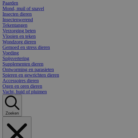
Paarden
Mond, muil of snavel
Insecten dieren
Insectenwerend
Tekentangen
Verzorging beten
Vlooien en teken
Wondzorg dieren
Gemoed en stress dieren
Voeding
Spijsvertering
Supplementen dieren
Ontworming en parasieten
Spieren en gewrichten dieren
Accessoires dieren
Ogen en oren dieren
Vacht, huid of pluimen
Zoeken