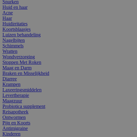
Snurken
Huid en haar
Acne
Haar
Huidirritaties
Koortsblaasjes
Luizen behandeling
Nagelbijten
Schimmels
Wratten
Wondverzorging
Stoppen Met Roken
Maag en Darm
Braken en Misselijkheid
Diarree
Krampen
Laxeeringsmiddelen
Levertherapie
Maagzuur
Probiotica supplement
Reisapotheek
Ontwormen
Pijn en Koorts
Antimigraine
Kinderen