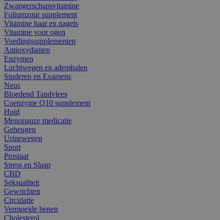
Zwangerschapsvitamine
Foliumzuur supplement
Vitamine haar en nagels
Vitamine voor ogen
Voedingssupplementen
Antioxydanten
Enzymen
Luchtwegen en ademhalen
Studeren en Examens
Neus
Bloedend Tandvlees
Coenzyme Q10 supplement
Huid
Menopauze medicatie
Geheugen
Urinewegen
Sport
Prostaat
Stress en Slaap
CBD
Seksualiteit
Gewrichten
Circulatie
Vermoeide benen
Cholesterol