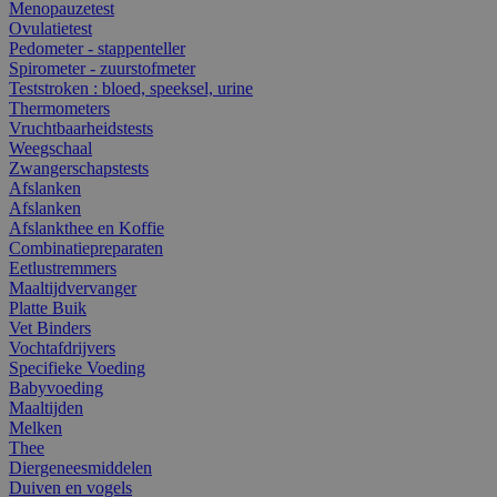
Menopauzetest
Ovulatietest
Pedometer - stappenteller
Spirometer - zuurstofmeter
Teststroken : bloed, speeksel, urine
Thermometers
Vruchtbaarheidstests
Weegschaal
Zwangerschapstests
Afslanken
Afslanken
Afslankthee en Koffie
Combinatiepreparaten
Eetlustremmers
Maaltijdvervanger
Platte Buik
Vet Binders
Vochtafdrijvers
Specifieke Voeding
Babyvoeding
Maaltijden
Melken
Thee
Diergeneesmiddelen
Duiven en vogels