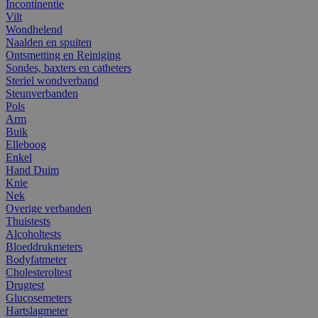
Incontinentie
Vilt
Wondhelend
Naalden en spuiten
Ontsmetting en Reiniging
Sondes, baxters en catheters
Steriel wondverband
Steunverbanden
Pols
Arm
Buik
Elleboog
Enkel
Hand Duim
Knie
Nek
Overige verbanden
Thuistests
Alcoholtests
Bloeddrukmeters
Bodyfatmeter
Cholesteroltest
Drugtest
Glucosemeters
Hartslagmeter