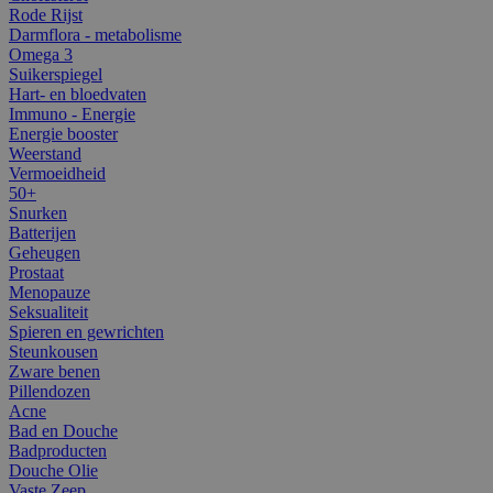
Rode Rijst
Darmflora - metabolisme
Omega 3
Suikerspiegel
Hart- en bloedvaten
Immuno - Energie
Energie booster
Weerstand
Vermoeidheid
50+
Snurken
Batterijen
Geheugen
Prostaat
Menopauze
Seksualiteit
Spieren en gewrichten
Steunkousen
Zware benen
Pillendozen
Acne
Bad en Douche
Badproducten
Douche Olie
Vaste Zeep