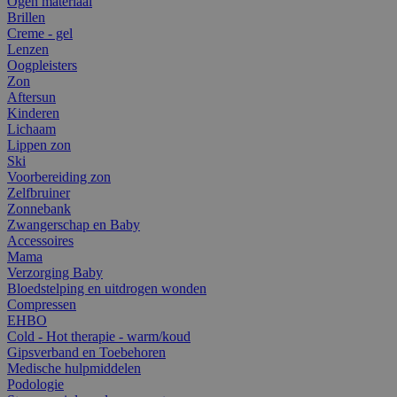
Ogen materiaal
Brillen
Creme - gel
Lenzen
Oogpleisters
Zon
Aftersun
Kinderen
Lichaam
Lippen zon
Ski
Voorbereiding zon
Zelfbruiner
Zonnebank
Zwangerschap en Baby
Accessoires
Mama
Verzorging Baby
Bloedstelping en uitdrogen wonden
Compressen
EHBO
Cold - Hot therapie - warm/koud
Gipsverband en Toebehoren
Medische hulpmiddelen
Podologie