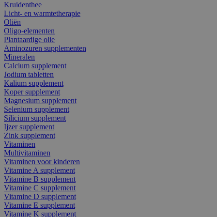
Kruidenthee
Licht- en warmtetherapie
Oliën
Oligo-elementen
Plantaardige olie
Aminozuren supplementen
Mineralen
Calcium supplement
Jodium tabletten
Kalium supplement
Koper supplement
Magnesium supplement
Selenium supplement
Silicium supplement
Ijzer supplement
Zink supplement
Vitaminen
Multivitaminen
Vitaminen voor kinderen
Vitamine A supplement
Vitamine B supplement
Vitamine C supplement
Vitamine D supplement
Vitamine E supplement
Vitamine K supplement