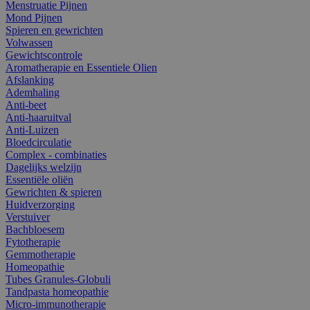
Menstruatie Pijnen
Mond Pijnen
Spieren en gewrichten
Volwassen
Gewichtscontrole
Aromatherapie en Essentiele Olien
Afslanking
Ademhaling
Anti-beet
Anti-haaruitval
Anti-Luizen
Bloedcirculatie
Complex - combinaties
Dagelijks welzijn
Essentiële oliën
Gewrichten & spieren
Huidverzorging
Verstuiver
Bachbloesem
Fytotherapie
Gemmotherapie
Homeopathie
Tubes Granules-Globuli
Tandpasta homeopathie
Micro-immunotherapie