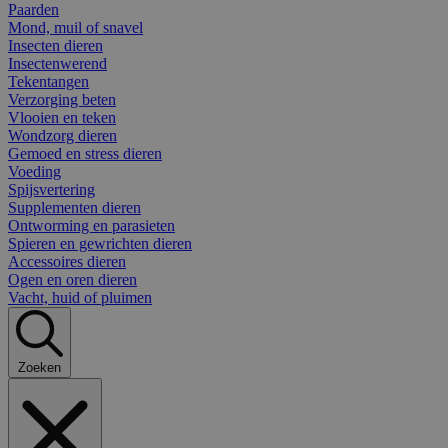
Paarden
Mond, muil of snavel
Insecten dieren
Insectenwerend
Tekentangen
Verzorging beten
Vlooien en teken
Wondzorg dieren
Gemoed en stress dieren
Voeding
Spijsvertering
Supplementen dieren
Ontworming en parasieten
Spieren en gewrichten dieren
Accessoires dieren
Ogen en oren dieren
Vacht, huid of pluimen
Zoeken