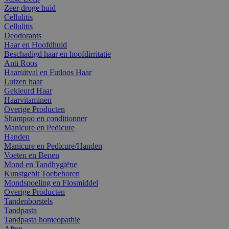
Zeer droge huid
Cellulitis
Cellulitis
Deodorants
Haar en Hoofdhuid
Beschadigd haar en hoofdirritatie
Anti Roos
Haaruitval en Futloos Haar
Luizen haar
Gekleurd Haar
Haarvitaminen
Overige Producten
Shampoo en conditionner
Manicure en Pedicure
Handen
Manicure en Pedicure/Handen
Voeten en Benen
Mond en Tandhygiëne
Kunstgebit Toebehoren
Mondspoeling en Flosmiddel
Overige Producten
Tandenborstels
Tandpasta
Tandpasta homeopathie
Aften