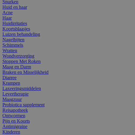
Snurken
Huid en haar
Acne
Haar
Huidirritaties
Koortsblaasjes
Luizen behandeling
Nagelbijten
Schimmels
Wratten
Wondverzorging
Stoppen Met Roken
Maag en Darm
Braken en Misselijkheid
Diarree
Krampen
Laxeeringsmiddelen
Levertherapie
Maagzuur
Probiotica supplement
Reisapotheek
Ontwormen
Pijn en Koorts
Antimigraine
Kinderen