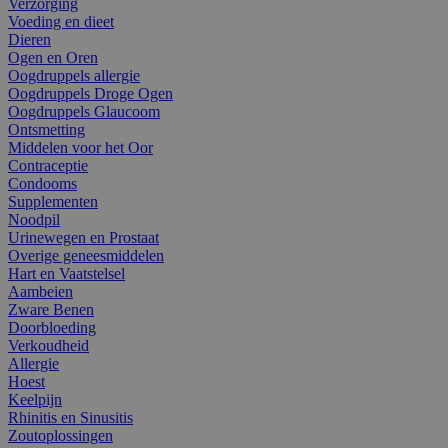
Verzorging
Voeding en dieet
Dieren
Ogen en Oren
Oogdruppels allergie
Oogdruppels Droge Ogen
Oogdruppels Glaucoom
Ontsmetting
Middelen voor het Oor
Contraceptie
Condooms
Supplementen
Noodpil
Urinewegen en Prostaat
Overige geneesmiddelen
Hart en Vaatstelsel
Aambeien
Zware Benen
Doorbloeding
Verkoudheid
Allergie
Hoest
Keelpijn
Rhinitis en Sinusitis
Zoutoplossingen