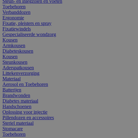
Steun- en inlegzolen en voeten
Toebehoren
Verbanddozen
Ergonomie
Fixatie, pleisters en spray
Fixatiewindels
Gespecialiseerde wondzorg
Kousen
Armkousen
Diabeteskousen
Kousen
Steunkousen
Aderspatkousen
Littekenverzorging
Materiaal
Aerosol en Toebehoren
Batterijen
Brandwonden
Diabetes materiaal
Handschoenen
Oplossing voor injectie
Pillendozen en accessoires
Steriel materiaal
Stomacare
Toebehoren