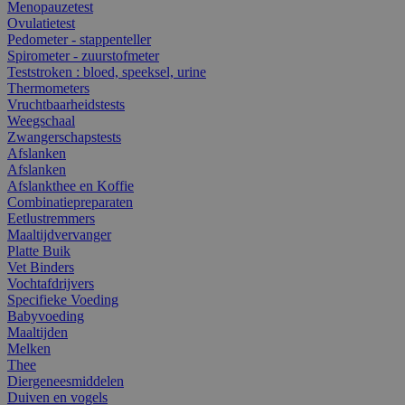
Menopauzetest
Ovulatietest
Pedometer - stappenteller
Spirometer - zuurstofmeter
Teststroken : bloed, speeksel, urine
Thermometers
Vruchtbaarheidstests
Weegschaal
Zwangerschapstests
Afslanken
Afslanken
Afslankthee en Koffie
Combinatiepreparaten
Eetlustremmers
Maaltijdvervanger
Platte Buik
Vet Binders
Vochtafdrijvers
Specifieke Voeding
Babyvoeding
Maaltijden
Melken
Thee
Diergeneesmiddelen
Duiven en vogels