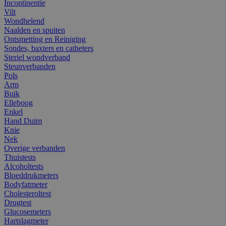
Incontinentie
Vilt
Wondhelend
Naalden en spuiten
Ontsmetting en Reiniging
Sondes, baxters en catheters
Steriel wondverband
Steunverbanden
Pols
Arm
Buik
Elleboog
Enkel
Hand Duim
Knie
Nek
Overige verbanden
Thuistests
Alcoholtests
Bloeddrukmeters
Bodyfatmeter
Cholesteroltest
Drugtest
Glucosemeters
Hartslagmeter