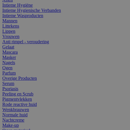
Intieme Hygiëne
Intieme Hygienische Verbanden
Intieme Wasproducten
Mannen
Littekens
Lippen
Vrouwen
Anti rimpel - veroudering
Gelaat
Mascara
Masker
Nagels
Ogen
Parfum
Overige Producten
Serum
Psoriasis
Peeling en Scrub
Pigmentvlekken
Rode reactive huid
Wenkbrauwen
Normale huid
Nachtcreme
Make-up