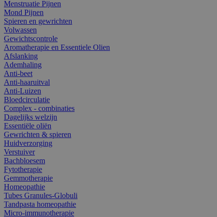
Menstruatie Pijnen
Mond Pijnen
Spieren en gewrichten
Volwassen
Gewichtscontrole
Aromatherapie en Essentiele Olien
Afslanking
Ademhaling
Anti-beet
Anti-haaruitval
Anti-Luizen
Bloedcirculatie
Complex - combinaties
Dagelijks welzijn
Essentiële oliën
Gewrichten & spieren
Huidverzorging
Verstuiver
Bachbloesem
Fytotherapie
Gemmotherapie
Homeopathie
Tubes Granules-Globuli
Tandpasta homeopathie
Micro-immunotherapie