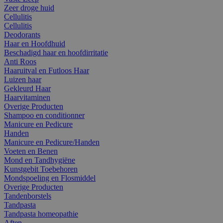
Zeer droge huid
Cellulitis
Cellulitis
Deodorants
Haar en Hoofdhuid
Beschadigd haar en hoofdirritatie
Anti Roos
Haaruitval en Futloos Haar
Luizen haar
Gekleurd Haar
Haarvitaminen
Overige Producten
Shampoo en conditionner
Manicure en Pedicure
Handen
Manicure en Pedicure/Handen
Voeten en Benen
Mond en Tandhygiëne
Kunstgebit Toebehoren
Mondspoeling en Flosmiddel
Overige Producten
Tandenborstels
Tandpasta
Tandpasta homeopathie
Aften