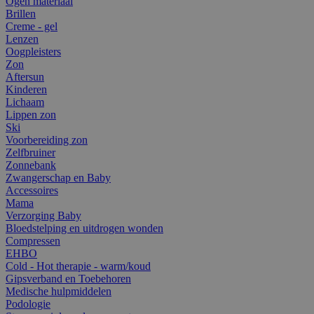
Ogen materiaal
Brillen
Creme - gel
Lenzen
Oogpleisters
Zon
Aftersun
Kinderen
Lichaam
Lippen zon
Ski
Voorbereiding zon
Zelfbruiner
Zonnebank
Zwangerschap en Baby
Accessoires
Mama
Verzorging Baby
Bloedstelping en uitdrogen wonden
Compressen
EHBO
Cold - Hot therapie - warm/koud
Gipsverband en Toebehoren
Medische hulpmiddelen
Podologie