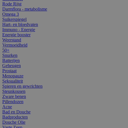
Rode Rijst
Darmflora - metabolisme
Omega 3
Suikerspiegel
Hart- en bloedvaten
Immuno - Energie
Energie booster
Weerstand
Vermoeidheid
50+
Snurken
Batterijen
Geheugen
Prostaat
Menopauze
Seksualiteit
Spieren en gewrichten
Steunkousen
Zware benen
Pillendozen
Acne
Bad en Douche
Badproducten
Douche Olie
Vaste Zeep