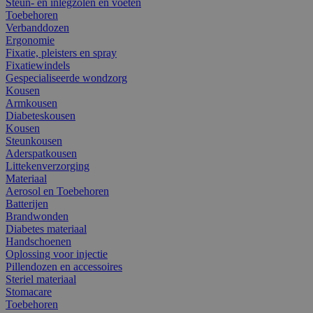
Steun- en inlegzolen en voeten
Toebehoren
Verbanddozen
Ergonomie
Fixatie, pleisters en spray
Fixatiewindels
Gespecialiseerde wondzorg
Kousen
Armkousen
Diabeteskousen
Kousen
Steunkousen
Aderspatkousen
Littekenverzorging
Materiaal
Aerosol en Toebehoren
Batterijen
Brandwonden
Diabetes materiaal
Handschoenen
Oplossing voor injectie
Pillendozen en accessoires
Steriel materiaal
Stomacare
Toebehoren