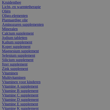
Kruidenthee
Licht- en warmtetherapie
Oliën
Oligo-elementen
Plantaardige olie
Aminozuren supplementen
Mineralen
Calcium supplement
Jodium tabletten
Kalium supplement
Koper supplement
Magnesium supplement
Selenium supplement
Silicium supplement
Ijzer supplement
Zink supplement
Vitaminen
Multivitaminen
Vitaminen voor kinderen
Vitamine A supplement
Vitamine B supplement
Vitamine C supplement
Vitamine D supplement
Vitamine E supplement
Vitamine K supplement