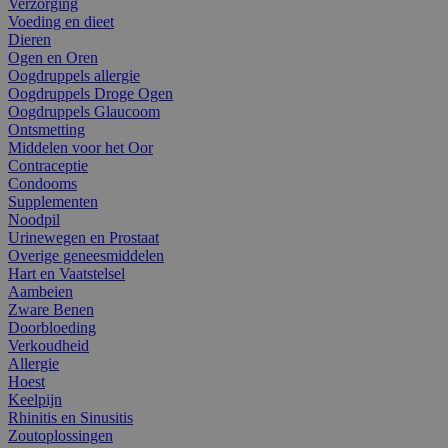
Verzorging
Voeding en dieet
Dieren
Ogen en Oren
Oogdruppels allergie
Oogdruppels Droge Ogen
Oogdruppels Glaucoom
Ontsmetting
Middelen voor het Oor
Contraceptie
Condooms
Supplementen
Noodpil
Urinewegen en Prostaat
Overige geneesmiddelen
Hart en Vaatstelsel
Aambeien
Zware Benen
Doorbloeding
Verkoudheid
Allergie
Hoest
Keelpijn
Rhinitis en Sinusitis
Zoutoplossingen