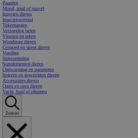
Paarden
Mond, muil of snavel
Insecten dieren
Insectenwerend
Tekentangen
Verzorging beten
Vlooien en teken
Wondzorg dieren
Gemoed en stress dieren
Voeding
Spijsvertering
Supplementen dieren
Ontworming en parasieten
Spieren en gewrichten dieren
Accessoires dieren
Ogen en oren dieren
Vacht, huid of pluimen
Zoeken