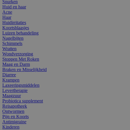
Snurken
Huid en haar
Acne
Haar
Huidirritaties
Koortsblaasjes
Luizen behandeling
Nagelbijten
Schimmels
Wratten
Wondverzorging
Stoppen Met Roken
Maag en Darm
Braken en Misselijkheid
Diarree
Krampen
Laxeeringsmiddelen
Levertherapie
Maagzuur
Probiotica supplement
Reisapotheek
Ontwormen
Pijn en Koorts
Antimigraine
Kinderen