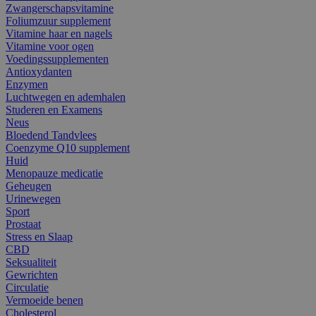
Zwangerschapsvitamine
Foliumzuur supplement
Vitamine haar en nagels
Vitamine voor ogen
Voedingssupplementen
Antioxydanten
Enzymen
Luchtwegen en ademhalen
Studeren en Examens
Neus
Bloedend Tandvlees
Coenzyme Q10 supplement
Huid
Menopauze medicatie
Geheugen
Urinewegen
Sport
Prostaat
Stress en Slaap
CBD
Seksualiteit
Gewrichten
Circulatie
Vermoeide benen
Cholesterol