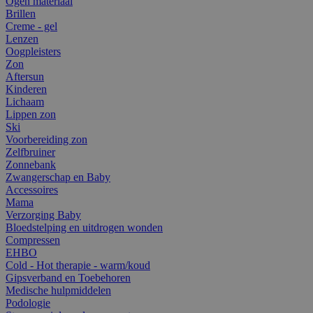
Ogen materiaal
Brillen
Creme - gel
Lenzen
Oogpleisters
Zon
Aftersun
Kinderen
Lichaam
Lippen zon
Ski
Voorbereiding zon
Zelfbruiner
Zonnebank
Zwangerschap en Baby
Accessoires
Mama
Verzorging Baby
Bloedstelping en uitdrogen wonden
Compressen
EHBO
Cold - Hot therapie - warm/koud
Gipsverband en Toebehoren
Medische hulpmiddelen
Podologie