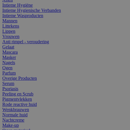
Intieme Hygiëne
Intieme Hygienische Verbanden
Intieme Wasproducten
Mannen
Littekens
Lippen
Vrouwen
Anti rimpel - veroudering
Gelaat
Mascara
Masker
Nagels
Ogen
Parfum
Overige Producten
Serum
Psoriasis
Peeling en Scrub
Pigmentvlekken
Rode reactive huid
Wenkbrauwen
Normale huid
Nachtcreme
Make-up