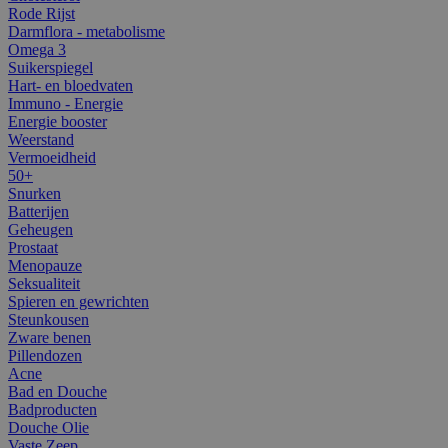
Rode Rijst
Darmflora - metabolisme
Omega 3
Suikerspiegel
Hart- en bloedvaten
Immuno - Energie
Energie booster
Weerstand
Vermoeidheid
50+
Snurken
Batterijen
Geheugen
Prostaat
Menopauze
Seksualiteit
Spieren en gewrichten
Steunkousen
Zware benen
Pillendozen
Acne
Bad en Douche
Badproducten
Douche Olie
Vaste Zeep