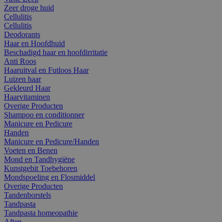
Zeer droge huid
Cellulitis
Cellulitis
Deodorants
Haar en Hoofdhuid
Beschadigd haar en hoofdirritatie
Anti Roos
Haaruitval en Futloos Haar
Luizen haar
Gekleurd Haar
Haarvitaminen
Overige Producten
Shampoo en conditionner
Manicure en Pedicure
Handen
Manicure en Pedicure/Handen
Voeten en Benen
Mond en Tandhygiëne
Kunstgebit Toebehoren
Mondspoeling en Flosmiddel
Overige Producten
Tandenborstels
Tandpasta
Tandpasta homeopathie
Aften