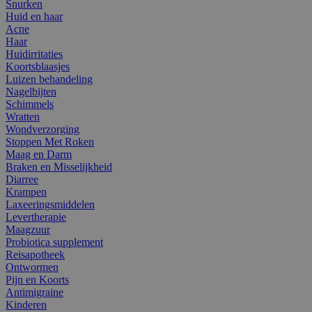
Snurken
Huid en haar
Acne
Haar
Huidirritaties
Koortsblaasjes
Luizen behandeling
Nagelbijten
Schimmels
Wratten
Wondverzorging
Stoppen Met Roken
Maag en Darm
Braken en Misselijkheid
Diarree
Krampen
Laxeeringsmiddelen
Levertherapie
Maagzuur
Probiotica supplement
Reisapotheek
Ontwormen
Pijn en Koorts
Antimigraine
Kinderen