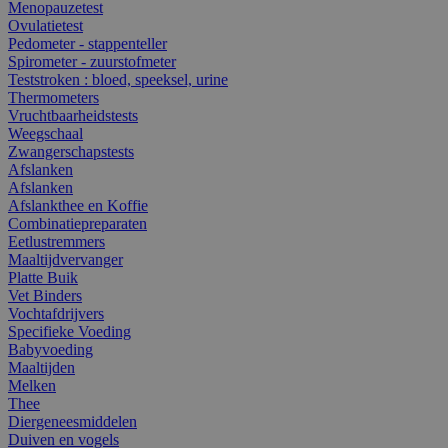
Menopauzetest
Ovulatietest
Pedometer - stappenteller
Spirometer - zuurstofmeter
Teststroken : bloed, speeksel, urine
Thermometers
Vruchtbaarheidstests
Weegschaal
Zwangerschapstests
Afslanken
Afslanken
Afslankthee en Koffie
Combinatiepreparaten
Eetlustremmers
Maaltijdvervanger
Platte Buik
Vet Binders
Vochtafdrijvers
Specifieke Voeding
Babyvoeding
Maaltijden
Melken
Thee
Diergeneesmiddelen
Duiven en vogels