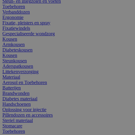
Steun- en inlegzolen en voeten
Toebehoren
Verbanddozen
Ergonomie
Fixatie, pleisters en spray
Fixatiewindels
Gespecialiseerde wondzorg
Kousen
Armkousen
Diabeteskousen
Kousen
Steunkousen
Aderspatkousen
Littekenverzorging
Materiaal
Aerosol en Toebehoren
Batterijen
Brandwonden
Diabetes materiaal
Handschoenen
Oplossing voor injectie
Pillendozen en accessoires
Steriel materiaal
Stomacare
Toebehoren