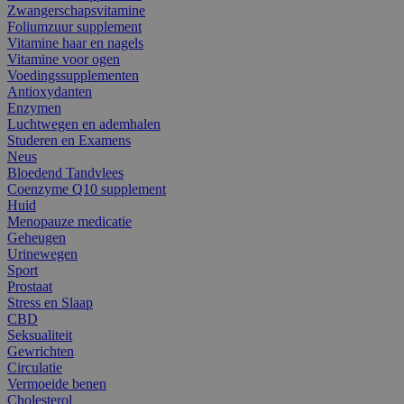
Zwangerschapsvitamine
Foliumzuur supplement
Vitamine haar en nagels
Vitamine voor ogen
Voedingssupplementen
Antioxydanten
Enzymen
Luchtwegen en ademhalen
Studeren en Examens
Neus
Bloedend Tandvlees
Coenzyme Q10 supplement
Huid
Menopauze medicatie
Geheugen
Urinewegen
Sport
Prostaat
Stress en Slaap
CBD
Seksualiteit
Gewrichten
Circulatie
Vermoeide benen
Cholesterol