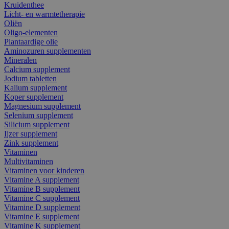
Kruidenthee
Licht- en warmtetherapie
Oliën
Oligo-elementen
Plantaardige olie
Aminozuren supplementen
Mineralen
Calcium supplement
Jodium tabletten
Kalium supplement
Koper supplement
Magnesium supplement
Selenium supplement
Silicium supplement
Ijzer supplement
Zink supplement
Vitaminen
Multivitaminen
Vitaminen voor kinderen
Vitamine A supplement
Vitamine B supplement
Vitamine C supplement
Vitamine D supplement
Vitamine E supplement
Vitamine K supplement