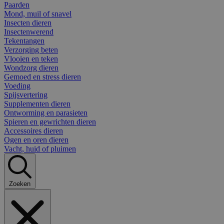
Paarden
Mond, muil of snavel
Insecten dieren
Insectenwerend
Tekentangen
Verzorging beten
Vlooien en teken
Wondzorg dieren
Gemoed en stress dieren
Voeding
Spijsvertering
Supplementen dieren
Ontworming en parasieten
Spieren en gewrichten dieren
Accessoires dieren
Ogen en oren dieren
Vacht, huid of pluimen
Zoeken