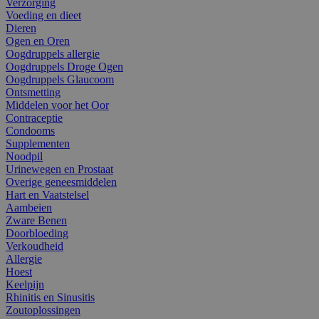
Verzorging
Voeding en dieet
Dieren
Ogen en Oren
Oogdruppels allergie
Oogdruppels Droge Ogen
Oogdruppels Glaucoom
Ontsmetting
Middelen voor het Oor
Contraceptie
Condooms
Supplementen
Noodpil
Urinewegen en Prostaat
Overige geneesmiddelen
Hart en Vaatstelsel
Aambeien
Zware Benen
Doorbloeding
Verkoudheid
Allergie
Hoest
Keelpijn
Rhinitis en Sinusitis
Zoutoplossingen