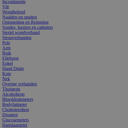
Incontinentie
Vilt
Wondhelend
Naalden en spuiten
Ontsmetting en Reiniging
Sondes, baxters en catheters
Steriel wondverband
Steunverbanden
Pols
Arm
Buik
Elleboog
Enkel
Hand Duim
Knie
Nek
Overige verbanden
Thuistests
Alcoholtests
Bloeddrukmeters
Bodyfatmeter
Cholesteroltest
Drugtest
Glucosemeters
Hartslagmeter