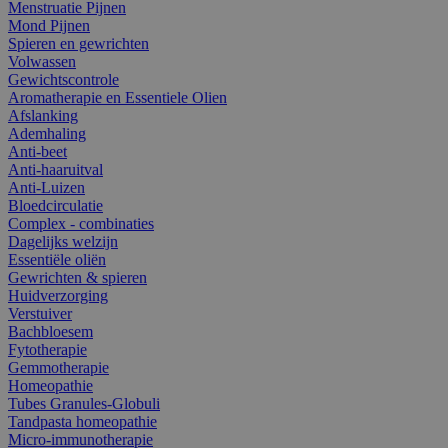
Menstruatie Pijnen
Mond Pijnen
Spieren en gewrichten
Volwassen
Gewichtscontrole
Aromatherapie en Essentiele Olien
Afslanking
Ademhaling
Anti-beet
Anti-haaruitval
Anti-Luizen
Bloedcirculatie
Complex - combinaties
Dagelijks welzijn
Essentiële oliën
Gewrichten & spieren
Huidverzorging
Verstuiver
Bachbloesem
Fytotherapie
Gemmotherapie
Homeopathie
Tubes Granules-Globuli
Tandpasta homeopathie
Micro-immunotherapie