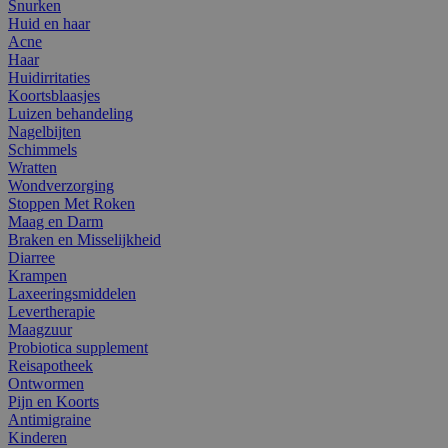
Snurken
Huid en haar
Acne
Haar
Huidirritaties
Koortsblaasjes
Luizen behandeling
Nagelbijten
Schimmels
Wratten
Wondverzorging
Stoppen Met Roken
Maag en Darm
Braken en Misselijkheid
Diarree
Krampen
Laxeeringsmiddelen
Levertherapie
Maagzuur
Probiotica supplement
Reisapotheek
Ontwormen
Pijn en Koorts
Antimigraine
Kinderen