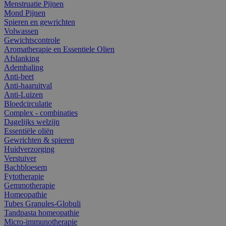
Menstruatie Pijnen
Mond Pijnen
Spieren en gewrichten
Volwassen
Gewichtscontrole
Aromatherapie en Essentiele Olien
Afslanking
Ademhaling
Anti-beet
Anti-haaruitval
Anti-Luizen
Bloedcirculatie
Complex - combinaties
Dagelijks welzijn
Essentiële oliën
Gewrichten & spieren
Huidverzorging
Verstuiver
Bachbloesem
Fytotherapie
Gemmotherapie
Homeopathie
Tubes Granules-Globuli
Tandpasta homeopathie
Micro-immunotherapie