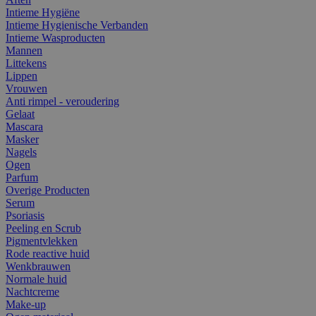
Intieme Hygiëne
Intieme Hygienische Verbanden
Intieme Wasproducten
Mannen
Littekens
Lippen
Vrouwen
Anti rimpel - veroudering
Gelaat
Mascara
Masker
Nagels
Ogen
Parfum
Overige Producten
Serum
Psoriasis
Peeling en Scrub
Pigmentvlekken
Rode reactive huid
Wenkbrauwen
Normale huid
Nachtcreme
Make-up