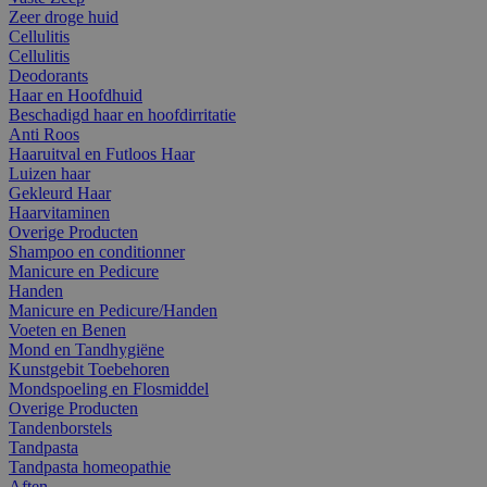
Zeer droge huid
Cellulitis
Cellulitis
Deodorants
Haar en Hoofdhuid
Beschadigd haar en hoofdirritatie
Anti Roos
Haaruitval en Futloos Haar
Luizen haar
Gekleurd Haar
Haarvitaminen
Overige Producten
Shampoo en conditionner
Manicure en Pedicure
Handen
Manicure en Pedicure/Handen
Voeten en Benen
Mond en Tandhygiëne
Kunstgebit Toebehoren
Mondspoeling en Flosmiddel
Overige Producten
Tandenborstels
Tandpasta
Tandpasta homeopathie
Aften