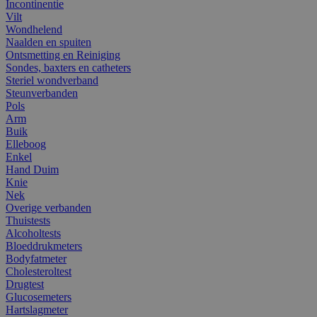
Incontinentie
Vilt
Wondhelend
Naalden en spuiten
Ontsmetting en Reiniging
Sondes, baxters en catheters
Steriel wondverband
Steunverbanden
Pols
Arm
Buik
Elleboog
Enkel
Hand Duim
Knie
Nek
Overige verbanden
Thuistests
Alcoholtests
Bloeddrukmeters
Bodyfatmeter
Cholesteroltest
Drugtest
Glucosemeters
Hartslagmeter