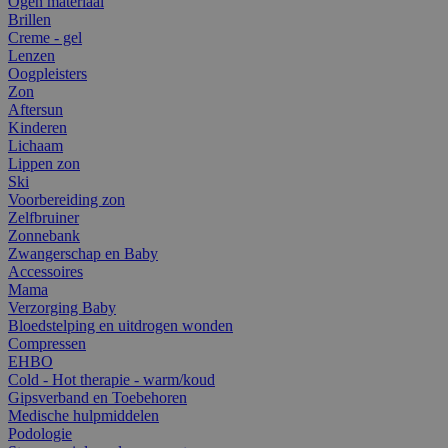
Ogen materiaal
Brillen
Creme - gel
Lenzen
Oogpleisters
Zon
Aftersun
Kinderen
Lichaam
Lippen zon
Ski
Voorbereiding zon
Zelfbruiner
Zonnebank
Zwangerschap en Baby
Accessoires
Mama
Verzorging Baby
Bloedstelping en uitdrogen wonden
Compressen
EHBO
Cold - Hot therapie - warm/koud
Gipsverband en Toebehoren
Medische hulpmiddelen
Podologie