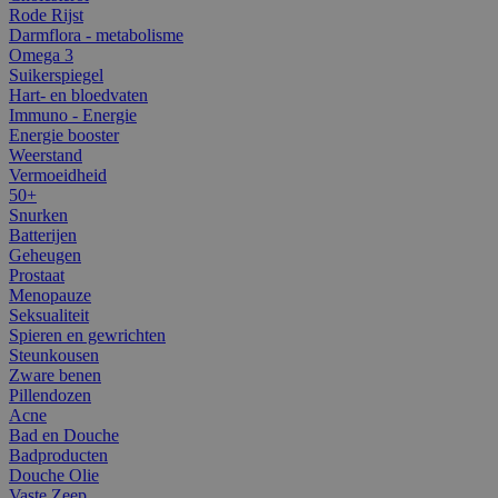
Rode Rijst
Darmflora - metabolisme
Omega 3
Suikerspiegel
Hart- en bloedvaten
Immuno - Energie
Energie booster
Weerstand
Vermoeidheid
50+
Snurken
Batterijen
Geheugen
Prostaat
Menopauze
Seksualiteit
Spieren en gewrichten
Steunkousen
Zware benen
Pillendozen
Acne
Bad en Douche
Badproducten
Douche Olie
Vaste Zeep