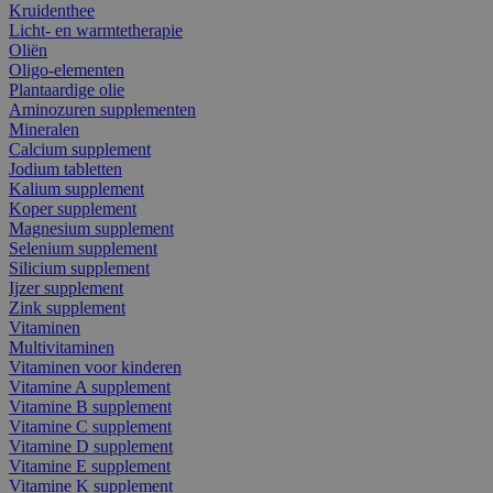
Kruidenthee
Licht- en warmtetherapie
Oliën
Oligo-elementen
Plantaardige olie
Aminozuren supplementen
Mineralen
Calcium supplement
Jodium tabletten
Kalium supplement
Koper supplement
Magnesium supplement
Selenium supplement
Silicium supplement
Ijzer supplement
Zink supplement
Vitaminen
Multivitaminen
Vitaminen voor kinderen
Vitamine A supplement
Vitamine B supplement
Vitamine C supplement
Vitamine D supplement
Vitamine E supplement
Vitamine K supplement