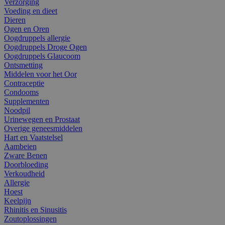
Verzorging
Voeding en dieet
Dieren
Ogen en Oren
Oogdruppels allergie
Oogdruppels Droge Ogen
Oogdruppels Glaucoom
Ontsmetting
Middelen voor het Oor
Contraceptie
Condooms
Supplementen
Noodpil
Urinewegen en Prostaat
Overige geneesmiddelen
Hart en Vaatstelsel
Aambeien
Zware Benen
Doorbloeding
Verkoudheid
Allergie
Hoest
Keelpijn
Rhinitis en Sinusitis
Zoutoplossingen