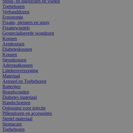
Steun- en inlegzolen en voeten
Toebehoren
Verbanddozen
Ergonomie
Fixatie, pleisters en spray
Fixatiewindels
Gespecialiseerde wondzorg
Kousen
Armkousen
Diabeteskousen
Kousen
Steunkousen
Aderspatkousen
Littekenverzorging
Materiaal
Aerosol en Toebehoren
Batterijen
Brandwonden
Diabetes materiaal
Handschoenen
Oplossing voor injectie
Pillendozen en accessoires
Steriel materiaal
Stomacare
Toebehoren