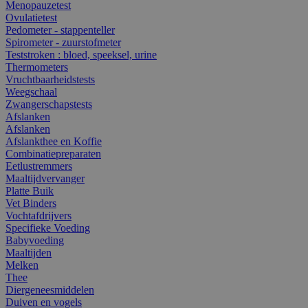
Menopauzetest
Ovulatietest
Pedometer - stappenteller
Spirometer - zuurstofmeter
Teststroken : bloed, speeksel, urine
Thermometers
Vruchtbaarheidstests
Weegschaal
Zwangerschapstests
Afslanken
Afslanken
Afslankthee en Koffie
Combinatiepreparaten
Eetlustremmers
Maaltijdvervanger
Platte Buik
Vet Binders
Vochtafdrijvers
Specifieke Voeding
Babyvoeding
Maaltijden
Melken
Thee
Diergeneesmiddelen
Duiven en vogels