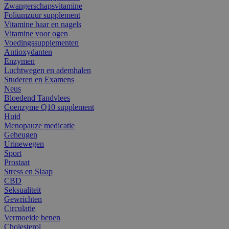
Zwangerschapsvitamine
Foliumzuur supplement
Vitamine haar en nagels
Vitamine voor ogen
Voedingssupplementen
Antioxydanten
Enzymen
Luchtwegen en ademhalen
Studeren en Examens
Neus
Bloedend Tandvlees
Coenzyme Q10 supplement
Huid
Menopauze medicatie
Geheugen
Urinewegen
Sport
Prostaat
Stress en Slaap
CBD
Seksualiteit
Gewrichten
Circulatie
Vermoeide benen
Cholesterol