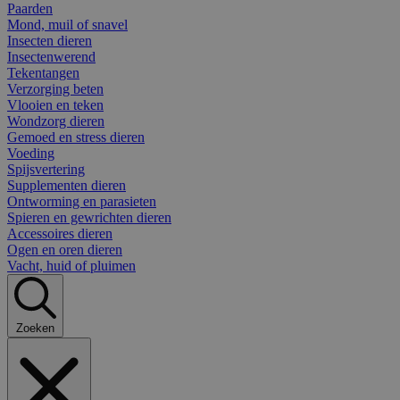
Paarden
Mond, muil of snavel
Insecten dieren
Insectenwerend
Tekentangen
Verzorging beten
Vlooien en teken
Wondzorg dieren
Gemoed en stress dieren
Voeding
Spijsvertering
Supplementen dieren
Ontworming en parasieten
Spieren en gewrichten dieren
Accessoires dieren
Ogen en oren dieren
Vacht, huid of pluimen
Zoeken