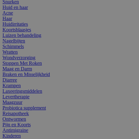
Snurken
Huid en haar
Acne
Haar
Huidirritaties
Koortsblaasjes
Luizen behandeling
Nagelbijten
Schimmels
Wratten
Wondverzorging
Stoppen Met Roken
Maag en Darm
Braken en Misselijkheid
Diarree
Krampen
Laxeeringsmiddelen
Levertherapie
Maagzuur
Probiotica supplement
Reisapotheek
Ontwormen
Pijn en Koorts
Antimigraine
Kinderen