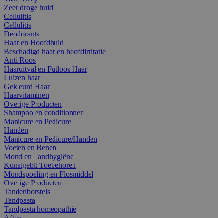
Zeer droge huid
Cellulitis
Cellulitis
Deodorants
Haar en Hoofdhuid
Beschadigd haar en hoofdirritatie
Anti Roos
Haaruitval en Futloos Haar
Luizen haar
Gekleurd Haar
Haarvitaminen
Overige Producten
Shampoo en conditionner
Manicure en Pedicure
Handen
Manicure en Pedicure/Handen
Voeten en Benen
Mond en Tandhygiëne
Kunstgebit Toebehoren
Mondspoeling en Flosmiddel
Overige Producten
Tandenborstels
Tandpasta
Tandpasta homeopathie
Aften