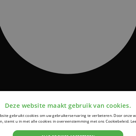
Deze website maakt gebruik van cookies.
site gebruikt cookies om uw gebruikerservaring te verbeteren. Door onze w
n, stemt u in met alle cookies in overeenstemming met ons Cookiebeleid.
Le