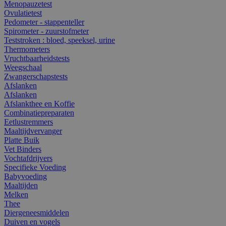
Menopauzetest
Ovulatietest
Pedometer - stappenteller
Spirometer - zuurstofmeter
Teststroken : bloed, speeksel, urine
Thermometers
Vruchtbaarheidstests
Weegschaal
Zwangerschapstests
Afslanken
Afslanken
Afslankthee en Koffie
Combinatiepreparaten
Eetlustremmers
Maaltijdvervanger
Platte Buik
Vet Binders
Vochtafdrijvers
Specifieke Voeding
Babyvoeding
Maaltijden
Melken
Thee
Diergeneesmiddelen
Duiven en vogels