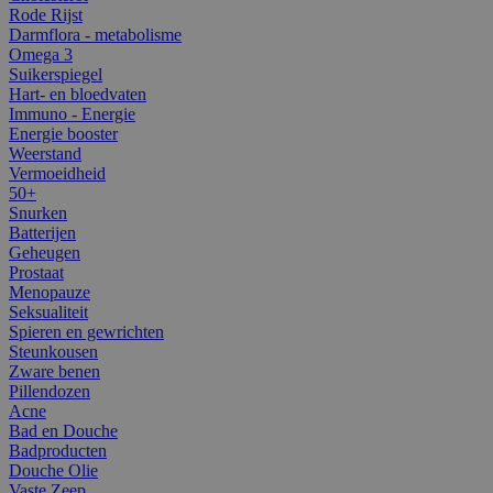
Rode Rijst
Darmflora - metabolisme
Omega 3
Suikerspiegel
Hart- en bloedvaten
Immuno - Energie
Energie booster
Weerstand
Vermoeidheid
50+
Snurken
Batterijen
Geheugen
Prostaat
Menopauze
Seksualiteit
Spieren en gewrichten
Steunkousen
Zware benen
Pillendozen
Acne
Bad en Douche
Badproducten
Douche Olie
Vaste Zeep