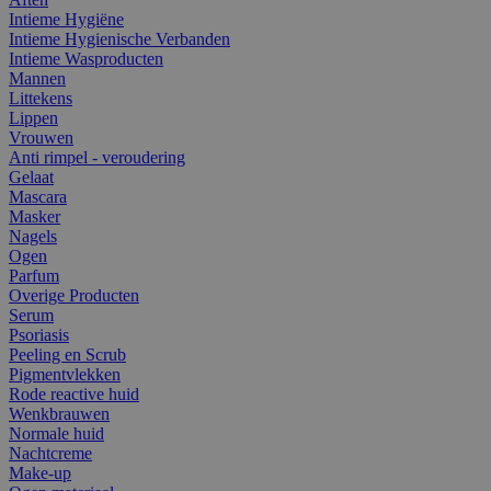
Intieme Hygiëne
Intieme Hygienische Verbanden
Intieme Wasproducten
Mannen
Littekens
Lippen
Vrouwen
Anti rimpel - veroudering
Gelaat
Mascara
Masker
Nagels
Ogen
Parfum
Overige Producten
Serum
Psoriasis
Peeling en Scrub
Pigmentvlekken
Rode reactive huid
Wenkbrauwen
Normale huid
Nachtcreme
Make-up