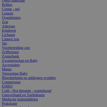
Ogen materiaal
Brillen
Creme - gel
Lenzen
Oogpleisters
Zon
Aftersun
Kinderen
Lichaam
Lippen zon
Ski
Voorbereiding zon
Zelfbruiner
Zonnebank
Zwangerschap en Baby
Accessoires
Mama
Verzorging Baby
Bloedstelping en uitdrogen wonden
Compressen
EHBO
Cold - Hot therapie - warm/koud
Gipsverband en Toebehoren
Medische hulpmiddelen
Podologie