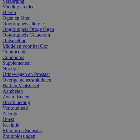
Verzorging
Voeding en dieet
Dieren
Ogen en Oren
Oogdruppels allergie
Oogdruppels Droge Ogen
Oogdruppels Glaucoom
Ontsmetting
Middelen voor het Oor
Contraceptie
Condooms
Supplementen
Noodpil
Urinewegen en Prostaat
Overige geneesmiddelen
Hart en Vaatstelsel
Aambeien
Zware Benen
Doorbloeding
Verkoudheid
Allergie
Hoest
Keelpijn
Rhinitis en Sinusitis
Zoutoplossingen