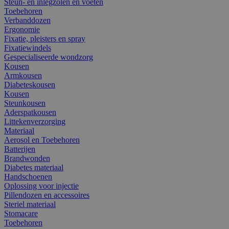
Steun- en inlegzolen en voeten
Toebehoren
Verbanddozen
Ergonomie
Fixatie, pleisters en spray
Fixatiewindels
Gespecialiseerde wondzorg
Kousen
Armkousen
Diabeteskousen
Kousen
Steunkousen
Aderspatkousen
Littekenverzorging
Materiaal
Aerosol en Toebehoren
Batterijen
Brandwonden
Diabetes materiaal
Handschoenen
Oplossing voor injectie
Pillendozen en accessoires
Steriel materiaal
Stomacare
Toebehoren