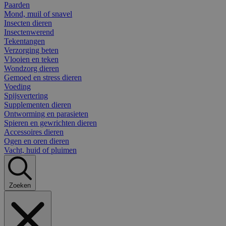
Paarden
Mond, muil of snavel
Insecten dieren
Insectenwerend
Tekentangen
Verzorging beten
Vlooien en teken
Wondzorg dieren
Gemoed en stress dieren
Voeding
Spijsvertering
Supplementen dieren
Ontworming en parasieten
Spieren en gewrichten dieren
Accessoires dieren
Ogen en oren dieren
Vacht, huid of pluimen
Zoeken