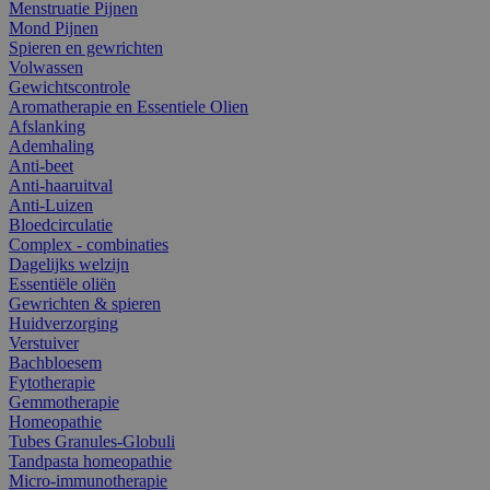
Menstruatie Pijnen
Mond Pijnen
Spieren en gewrichten
Volwassen
Gewichtscontrole
Aromatherapie en Essentiele Olien
Afslanking
Ademhaling
Anti-beet
Anti-haaruitval
Anti-Luizen
Bloedcirculatie
Complex - combinaties
Dagelijks welzijn
Essentiële oliën
Gewrichten & spieren
Huidverzorging
Verstuiver
Bachbloesem
Fytotherapie
Gemmotherapie
Homeopathie
Tubes Granules-Globuli
Tandpasta homeopathie
Micro-immunotherapie