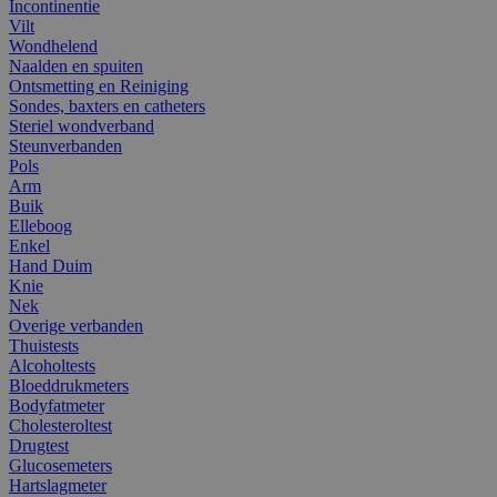
Incontinentie
Vilt
Wondhelend
Naalden en spuiten
Ontsmetting en Reiniging
Sondes, baxters en catheters
Steriel wondverband
Steunverbanden
Pols
Arm
Buik
Elleboog
Enkel
Hand Duim
Knie
Nek
Overige verbanden
Thuistests
Alcoholtests
Bloeddrukmeters
Bodyfatmeter
Cholesteroltest
Drugtest
Glucosemeters
Hartslagmeter