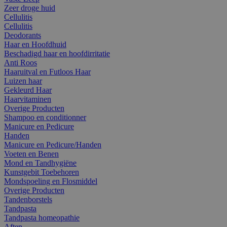
Zeer droge huid
Cellulitis
Cellulitis
Deodorants
Haar en Hoofdhuid
Beschadigd haar en hoofdirritatie
Anti Roos
Haaruitval en Futloos Haar
Luizen haar
Gekleurd Haar
Haarvitaminen
Overige Producten
Shampoo en conditionner
Manicure en Pedicure
Handen
Manicure en Pedicure/Handen
Voeten en Benen
Mond en Tandhygiëne
Kunstgebit Toebehoren
Mondspoeling en Flosmiddel
Overige Producten
Tandenborstels
Tandpasta
Tandpasta homeopathie
Aften