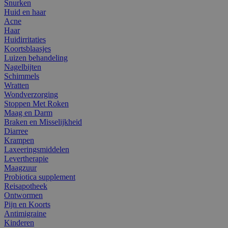
Snurken
Huid en haar
Acne
Haar
Huidirritaties
Koortsblaasjes
Luizen behandeling
Nagelbijten
Schimmels
Wratten
Wondverzorging
Stoppen Met Roken
Maag en Darm
Braken en Misselijkheid
Diarree
Krampen
Laxeeringsmiddelen
Levertherapie
Maagzuur
Probiotica supplement
Reisapotheek
Ontwormen
Pijn en Koorts
Antimigraine
Kinderen