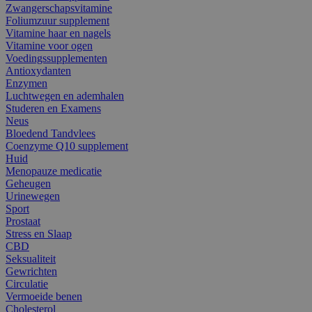
Zwangerschapsvitamine
Foliumzuur supplement
Vitamine haar en nagels
Vitamine voor ogen
Voedingssupplementen
Antioxydanten
Enzymen
Luchtwegen en ademhalen
Studeren en Examens
Neus
Bloedend Tandvlees
Coenzyme Q10 supplement
Huid
Menopauze medicatie
Geheugen
Urinewegen
Sport
Prostaat
Stress en Slaap
CBD
Seksualiteit
Gewrichten
Circulatie
Vermoeide benen
Cholesterol