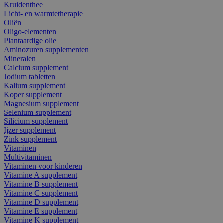
Kruidenthee
Licht- en warmtetherapie
Oliën
Oligo-elementen
Plantaardige olie
Aminozuren supplementen
Mineralen
Calcium supplement
Jodium tabletten
Kalium supplement
Koper supplement
Magnesium supplement
Selenium supplement
Silicium supplement
Ijzer supplement
Zink supplement
Vitaminen
Multivitaminen
Vitaminen voor kinderen
Vitamine A supplement
Vitamine B supplement
Vitamine C supplement
Vitamine D supplement
Vitamine E supplement
Vitamine K supplement