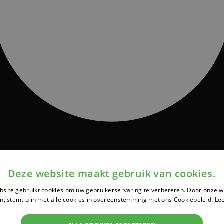
Deze website maakt gebruik van cookies.
site gebruikt cookies om uw gebruikerservaring te verbeteren. Door onze w
n, stemt u in met alle cookies in overeenstemming met ons Cookiebeleid.
Le