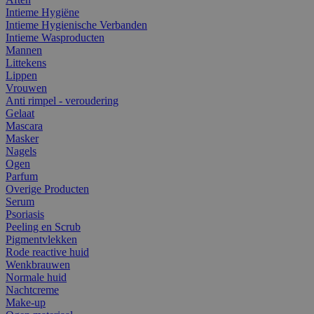
Intieme Hygiëne
Intieme Hygienische Verbanden
Intieme Wasproducten
Mannen
Littekens
Lippen
Vrouwen
Anti rimpel - veroudering
Gelaat
Mascara
Masker
Nagels
Ogen
Parfum
Overige Producten
Serum
Psoriasis
Peeling en Scrub
Pigmentvlekken
Rode reactive huid
Wenkbrauwen
Normale huid
Nachtcreme
Make-up