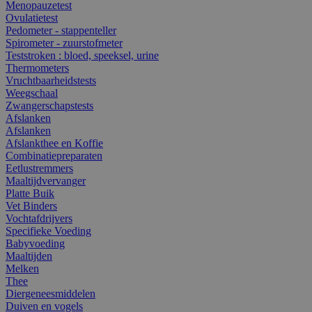
Menopauzetest
Ovulatietest
Pedometer - stappenteller
Spirometer - zuurstofmeter
Teststroken : bloed, speeksel, urine
Thermometers
Vruchtbaarheidstests
Weegschaal
Zwangerschapstests
Afslanken
Afslanken
Afslankthee en Koffie
Combinatiepreparaten
Eetlustremmers
Maaltijdvervanger
Platte Buik
Vet Binders
Vochtafdrijvers
Specifieke Voeding
Babyvoeding
Maaltijden
Melken
Thee
Diergeneesmiddelen
Duiven en vogels