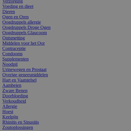
Verzorging
Voeding en dieet
Dieren
Ogen en Oren
Oogdruppels allergie
Oogdruppels Droge Ogen
Oogdruppels Glaucoom
Ontsmetting
Middelen voor het Oor
Contraceptie
Condooms
Supplementen
Noodpil
Urinewegen en Prostaat
Overige geneesmiddelen
Hart en Vaatstelsel
Aambeien
Zware Benen
Doorbloeding
Verkoudheid
Allergie
Hoest
Keelpijn
Rhinitis en Sinusitis
Zoutoplossingen