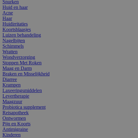
Snurken
Huid en haar
Acne
Haar
Huidirritaties
Koortsblaasjes
Luizen behandeling
Nagelbijten
Schimmels
Wratten
Wondverzorging
Stoppen Met Roken
Maag en Darm
Braken en Misselijkheid
Diarree
Krampen
Laxeeringsmiddelen
Levertherapie
Maagzuur
Probiotica supplement
Reisapotheek
Ontwormen
Pijn en Koorts
Antimigraine
Kinderen