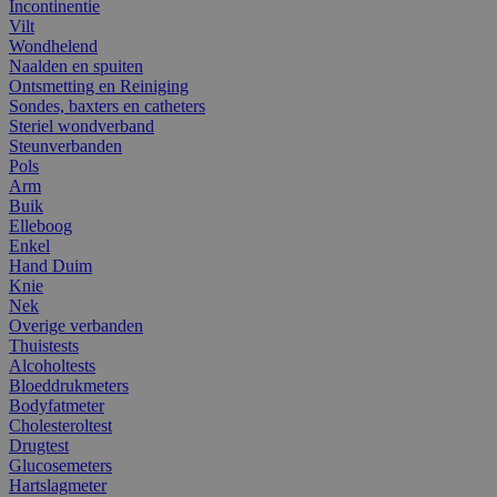
Incontinentie
Vilt
Wondhelend
Naalden en spuiten
Ontsmetting en Reiniging
Sondes, baxters en catheters
Steriel wondverband
Steunverbanden
Pols
Arm
Buik
Elleboog
Enkel
Hand Duim
Knie
Nek
Overige verbanden
Thuistests
Alcoholtests
Bloeddrukmeters
Bodyfatmeter
Cholesteroltest
Drugtest
Glucosemeters
Hartslagmeter