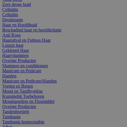
Zeer droge huid
Cellulitis
Cellulitis
Deodorants
Haar en Hoofdhuid
Beschadigd haar en hoofdirritatie
Anti Roos
Haaruitval en Futloos Haar
Luizen haar
Gekleurd Haar
Haarvitaminen
Overige Producten
Shampoo en conditionner
Manicure en Pedicure
Handen
Manicure en Pedicure/Handen
Voeten en Benen
Mond en Tandhygiëne
Kunstgebit Toebehoren
Mondspoeling en Flosmiddel
Overige Producten
Tandenborstels
Tandpasta
Tandpasta homeopathie
Aften