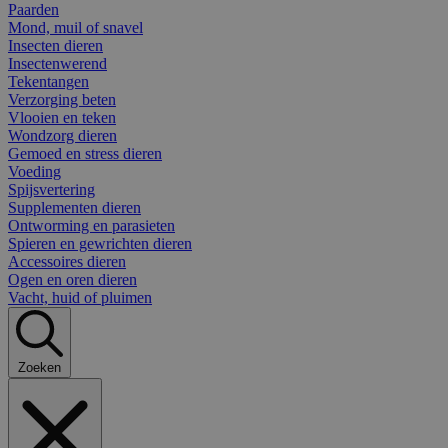
Paarden
Mond, muil of snavel
Insecten dieren
Insectenwerend
Tekentangen
Verzorging beten
Vlooien en teken
Wondzorg dieren
Gemoed en stress dieren
Voeding
Spijsvertering
Supplementen dieren
Ontworming en parasieten
Spieren en gewrichten dieren
Accessoires dieren
Ogen en oren dieren
Vacht, huid of pluimen
Zoeken