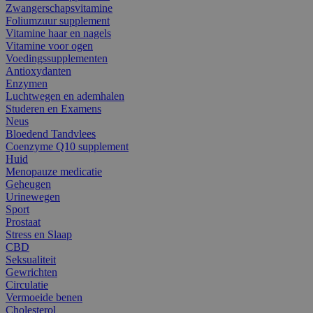
Zwangerschapsvitamine
Foliumzuur supplement
Vitamine haar en nagels
Vitamine voor ogen
Voedingssupplementen
Antioxydanten
Enzymen
Luchtwegen en ademhalen
Studeren en Examens
Neus
Bloedend Tandvlees
Coenzyme Q10 supplement
Huid
Menopauze medicatie
Geheugen
Urinewegen
Sport
Prostaat
Stress en Slaap
CBD
Seksualiteit
Gewrichten
Circulatie
Vermoeide benen
Cholesterol