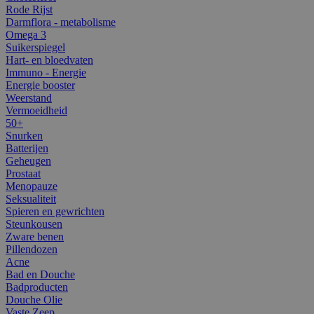
Rode Rijst
Darmflora - metabolisme
Omega 3
Suikerspiegel
Hart- en bloedvaten
Immuno - Energie
Energie booster
Weerstand
Vermoeidheid
50+
Snurken
Batterijen
Geheugen
Prostaat
Menopauze
Seksualiteit
Spieren en gewrichten
Steunkousen
Zware benen
Pillendozen
Acne
Bad en Douche
Badproducten
Douche Olie
Vaste Zeep