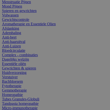
Menstruatie Pijnen
Mond Pijnen
Spieren en gewrichten
Volwassen
Gewichtscontrole
Aromatherapie en Essentiele Olien
Afslanking
Ademhaling
Anti-beet
Anti-haaruitval
Anti-Luizen
Bloedcirculatie
Complex - combinaties
Dagelijks welzijn
Essentiële oliën
Gewrichten & spieren
Huidverzorging
Verstuiver
Bachbloesem
Fytotherapie
Gemmotherapie
Homeopathie
Tubes Granules-Globuli
Tandpasta homeopathie
Micro-immunotherapie