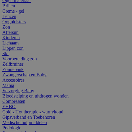
Ogen materiaal
Brillen
Creme - gel
Lenzen
Oogpleisters
Zon
Aftersun
Kinderen
Lichaam
Lippen zon
Ski
Voorbereiding zon
Zelfbruiner
Zonnebank
Zwangerschap en Baby
Accessoires
Mama
Verzorging Baby
Bloedstelping en uitdrogen wonden
Compressen
EHBO
Cold - Hot therapie - warm/koud
Gipsverband en Toebehoren
Medische hulpmiddelen
Podologie