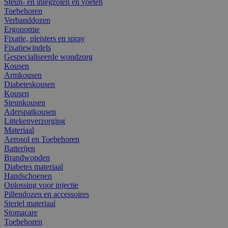
Steun- en inlegzolen en voeten
Toebehoren
Verbanddozen
Ergonomie
Fixatie, pleisters en spray
Fixatiewindels
Gespecialiseerde wondzorg
Kousen
Armkousen
Diabeteskousen
Kousen
Steunkousen
Aderspatkousen
Littekenverzorging
Materiaal
Aerosol en Toebehoren
Batterijen
Brandwonden
Diabetes materiaal
Handschoenen
Oplossing voor injectie
Pillendozen en accessoires
Steriel materiaal
Stomacare
Toebehoren