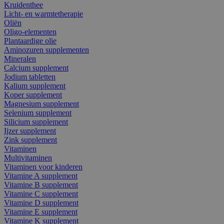
Kruidenthee
Licht- en warmtetherapie
Oliën
Oligo-elementen
Plantaardige olie
Aminozuren supplementen
Mineralen
Calcium supplement
Jodium tabletten
Kalium supplement
Koper supplement
Magnesium supplement
Selenium supplement
Silicium supplement
Ijzer supplement
Zink supplement
Vitaminen
Multivitaminen
Vitaminen voor kinderen
Vitamine A supplement
Vitamine B supplement
Vitamine C supplement
Vitamine D supplement
Vitamine E supplement
Vitamine K supplement