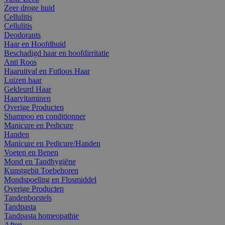
Zeer droge huid
Cellulitis
Cellulitis
Deodorants
Haar en Hoofdhuid
Beschadigd haar en hoofdirritatie
Anti Roos
Haaruitval en Futloos Haar
Luizen haar
Gekleurd Haar
Haarvitaminen
Overige Producten
Shampoo en conditionner
Manicure en Pedicure
Handen
Manicure en Pedicure/Handen
Voeten en Benen
Mond en Tandhygiëne
Kunstgebit Toebehoren
Mondspoeling en Flosmiddel
Overige Producten
Tandenborstels
Tandpasta
Tandpasta homeopathie
Aften