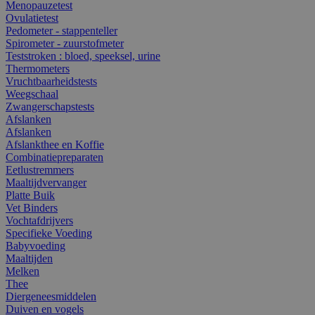
Menopauzetest
Ovulatietest
Pedometer - stappenteller
Spirometer - zuurstofmeter
Teststroken : bloed, speeksel, urine
Thermometers
Vruchtbaarheidstests
Weegschaal
Zwangerschapstests
Afslanken
Afslanken
Afslankthee en Koffie
Combinatiepreparaten
Eetlustremmers
Maaltijdvervanger
Platte Buik
Vet Binders
Vochtafdrijvers
Specifieke Voeding
Babyvoeding
Maaltijden
Melken
Thee
Diergeneesmiddelen
Duiven en vogels