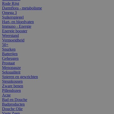
Rode Rijst
Darmflora - metabolisme
Omega 3
Suikerspiegel
Hart- en bloedvaten
Immuno - Energie
Energie booster
Weerstand
Vermoeidheid
50+
Snurken
Batterijen
Geheugen
Prostaat
Menopauze
Seksualiteit
Spieren en gewrichten
Steunkousen
Zware benen
Pillendozen
Acne
Bad en Douche
Badproducten
Douche Olie
Vaste Zeep