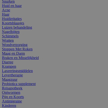
Snurken
Huid en haar
Acne
Haar
Huidirritaties
Koortsblaasjes
Luizen behandeling
Nagelbijten
Schimmels
Wratten
Wondverzorging
Stoppen Met Roken
Maag en Darm
Braken en Misselijkheid
Diarree
Krampen
Laxeeringsmiddelen
Levertherapie
Maagzuur
Probiotica supplement
Reisapotheek
Ontwormen
Pijn en Koorts
Antimigraine
Kinderen