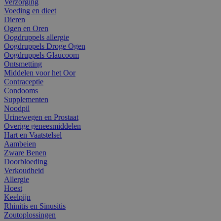
Verzorging
Voeding en dieet
Dieren
Ogen en Oren
Oogdruppels allergie
Oogdruppels Droge Ogen
Oogdruppels Glaucoom
Ontsmetting
Middelen voor het Oor
Contraceptie
Condooms
Supplementen
Noodpil
Urinewegen en Prostaat
Overige geneesmiddelen
Hart en Vaatstelsel
Aambeien
Zware Benen
Doorbloeding
Verkoudheid
Allergie
Hoest
Keelpijn
Rhinitis en Sinusitis
Zoutoplossingen