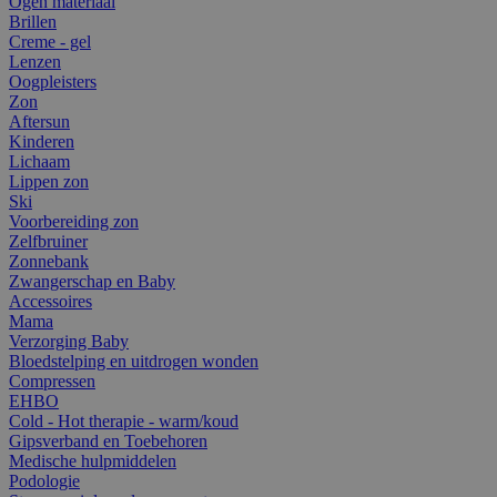
Ogen materiaal
Brillen
Creme - gel
Lenzen
Oogpleisters
Zon
Aftersun
Kinderen
Lichaam
Lippen zon
Ski
Voorbereiding zon
Zelfbruiner
Zonnebank
Zwangerschap en Baby
Accessoires
Mama
Verzorging Baby
Bloedstelping en uitdrogen wonden
Compressen
EHBO
Cold - Hot therapie - warm/koud
Gipsverband en Toebehoren
Medische hulpmiddelen
Podologie