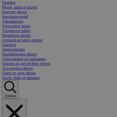
Paarden
Mond, muil of snavel
Insecten dieren
Insectenwerend
Tekentangen
Verzorging beten
Vlooien en teken
Wondzorg dieren
Gemoed en stress dieren
Voeding
Spijsvertering
Supplementen dieren
Ontworming en parasieten
Spieren en gewrichten dieren
Accessoires dieren
Ogen en oren dieren
Vacht, huid of pluimen
Zoeken