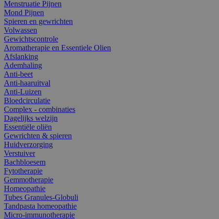
Menstruatie Pijnen
Mond Pijnen
Spieren en gewrichten
Volwassen
Gewichtscontrole
Aromatherapie en Essentiele Olien
Afslanking
Ademhaling
Anti-beet
Anti-haaruitval
Anti-Luizen
Bloedcirculatie
Complex - combinaties
Dagelijks welzijn
Essentiële oliën
Gewrichten & spieren
Huidverzorging
Verstuiver
Bachbloesem
Fytotherapie
Gemmotherapie
Homeopathie
Tubes Granules-Globuli
Tandpasta homeopathie
Micro-immunotherapie