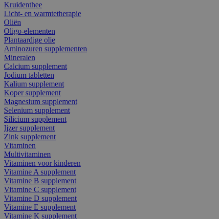
Kruidenthee
Licht- en warmtetherapie
Oliën
Oligo-elementen
Plantaardige olie
Aminozuren supplementen
Mineralen
Calcium supplement
Jodium tabletten
Kalium supplement
Koper supplement
Magnesium supplement
Selenium supplement
Silicium supplement
Ijzer supplement
Zink supplement
Vitaminen
Multivitaminen
Vitaminen voor kinderen
Vitamine A supplement
Vitamine B supplement
Vitamine C supplement
Vitamine D supplement
Vitamine E supplement
Vitamine K supplement