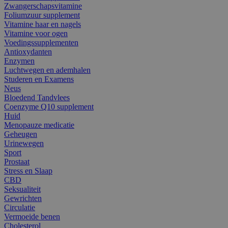
Zwangerschapsvitamine
Foliumzuur supplement
Vitamine haar en nagels
Vitamine voor ogen
Voedingssupplementen
Antioxydanten
Enzymen
Luchtwegen en ademhalen
Studeren en Examens
Neus
Bloedend Tandvlees
Coenzyme Q10 supplement
Huid
Menopauze medicatie
Geheugen
Urinewegen
Sport
Prostaat
Stress en Slaap
CBD
Seksualiteit
Gewrichten
Circulatie
Vermoeide benen
Cholesterol