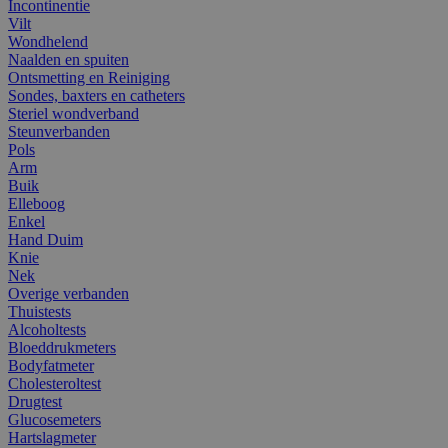
Incontinentie
Vilt
Wondhelend
Naalden en spuiten
Ontsmetting en Reiniging
Sondes, baxters en catheters
Steriel wondverband
Steunverbanden
Pols
Arm
Buik
Elleboog
Enkel
Hand Duim
Knie
Nek
Overige verbanden
Thuistests
Alcoholtests
Bloeddrukmeters
Bodyfatmeter
Cholesteroltest
Drugtest
Glucosemeters
Hartslagmeter