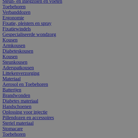
Steun- en inlegzolen en voeten
Toebehoren
Verbanddozen
Ergonomie
Fixatie, pleisters en spray
Fixatiewindels
Gespecialiseerde wondzorg
Kousen
Armkousen
Diabeteskousen
Kousen
Steunkousen
Aderspatkousen
Littekenverzorging
Materiaal
Aerosol en Toebehoren
Batterijen
Brandwonden
Diabetes materiaal
Handschoenen
Oplossing voor injectie
Pillendozen en accessoires
Steriel materiaal
Stomacare
Toebehoren