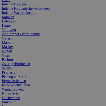
Intieme Hygiëne
Intieme Hygienische Verbanden
Intieme Wasproducten
Mannen
Littekens
Lippen
Vrouwen
Anti rimpel - veroudering
Gelaat
Mascara
Masker
Nagels
Ogen
Parfum
Overige Producten
Serum
Psoriasis
Peeling en Scrub
Pigmentvlekken
Rode reactive huid
Wenkbrauwen
Normale huid
Nachtcreme
Make-up