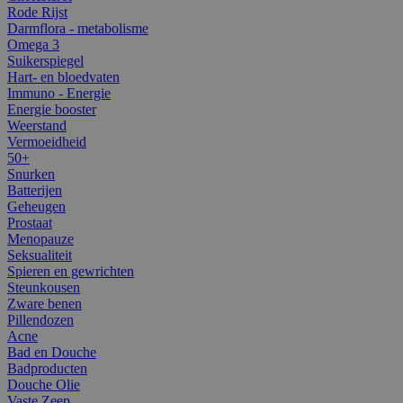
Rode Rijst
Darmflora - metabolisme
Omega 3
Suikerspiegel
Hart- en bloedvaten
Immuno - Energie
Energie booster
Weerstand
Vermoeidheid
50+
Snurken
Batterijen
Geheugen
Prostaat
Menopauze
Seksualiteit
Spieren en gewrichten
Steunkousen
Zware benen
Pillendozen
Acne
Bad en Douche
Badproducten
Douche Olie
Vaste Zeep