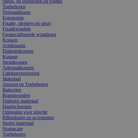
Steun- en inlegzolen en voeten
Toebehoren
Verbanddozen
Ergonomie
Fixatie, pleisters en spray
Fixatiewindels
Gespecialiseerde wondzorg
Kousen
Armkousen
Diabeteskousen
Kousen
Steunkousen
Aderspatkousen
Littekenverzorging
Materiaal
Aerosol en Toebehoren
Batterijen
Brandwonden
Diabetes materiaal
Handschoenen
Oplossing voor injectie
Pillendozen en accessoires
Steriel materiaal
Stomacare
Toebehoren