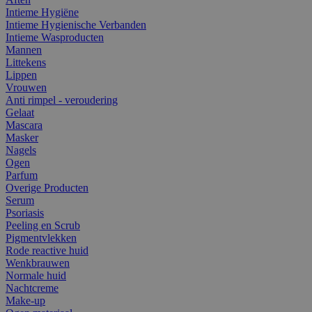
Intieme Hygiëne
Intieme Hygienische Verbanden
Intieme Wasproducten
Mannen
Littekens
Lippen
Vrouwen
Anti rimpel - veroudering
Gelaat
Mascara
Masker
Nagels
Ogen
Parfum
Overige Producten
Serum
Psoriasis
Peeling en Scrub
Pigmentvlekken
Rode reactive huid
Wenkbrauwen
Normale huid
Nachtcreme
Make-up