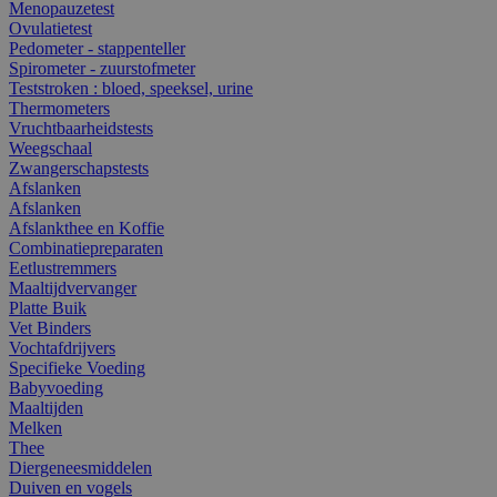
Menopauzetest
Ovulatietest
Pedometer - stappenteller
Spirometer - zuurstofmeter
Teststroken : bloed, speeksel, urine
Thermometers
Vruchtbaarheidstests
Weegschaal
Zwangerschapstests
Afslanken
Afslanken
Afslankthee en Koffie
Combinatiepreparaten
Eetlustremmers
Maaltijdvervanger
Platte Buik
Vet Binders
Vochtafdrijvers
Specifieke Voeding
Babyvoeding
Maaltijden
Melken
Thee
Diergeneesmiddelen
Duiven en vogels