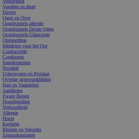
Verzorging
Voeding en dieet
Dieren
Ogen en Oren
Oogdruppels allergie
Oogdruppels Droge Ogen
Oogdruppels Glaucoom
Ontsmetting
Middelen voor het Oor
Contraceptie
Condooms
Supplementen
Noodpil
Urinewegen en Prostaat
Overige geneesmiddelen
Hart en Vaatstelsel
Aambeien
Zware Benen
Doorbloeding
Verkoudheid
Allergie
Hoest
Keelpijn
Rhinitis en Sinusitis
Zoutoplossingen