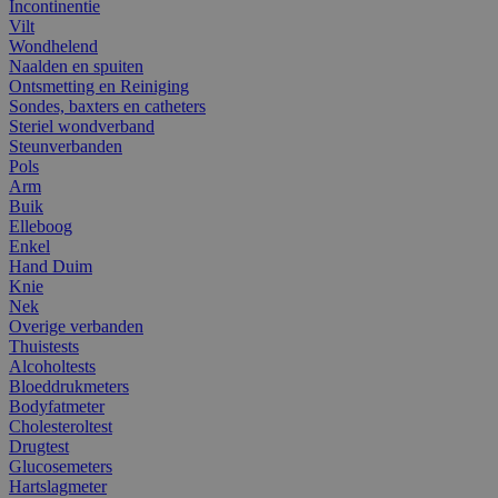
Incontinentie
Vilt
Wondhelend
Naalden en spuiten
Ontsmetting en Reiniging
Sondes, baxters en catheters
Steriel wondverband
Steunverbanden
Pols
Arm
Buik
Elleboog
Enkel
Hand Duim
Knie
Nek
Overige verbanden
Thuistests
Alcoholtests
Bloeddrukmeters
Bodyfatmeter
Cholesteroltest
Drugtest
Glucosemeters
Hartslagmeter