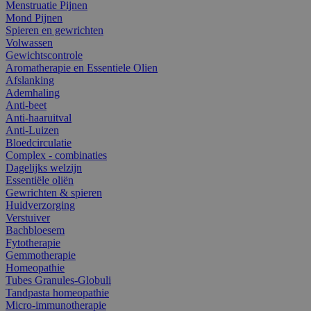
Menstruatie Pijnen
Mond Pijnen
Spieren en gewrichten
Volwassen
Gewichtscontrole
Aromatherapie en Essentiele Olien
Afslanking
Ademhaling
Anti-beet
Anti-haaruitval
Anti-Luizen
Bloedcirculatie
Complex - combinaties
Dagelijks welzijn
Essentiële oliën
Gewrichten & spieren
Huidverzorging
Verstuiver
Bachbloesem
Fytotherapie
Gemmotherapie
Homeopathie
Tubes Granules-Globuli
Tandpasta homeopathie
Micro-immunotherapie