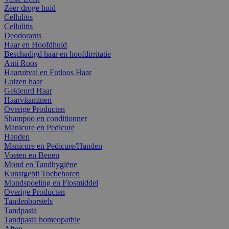
Zeer droge huid
Cellulitis
Cellulitis
Deodorants
Haar en Hoofdhuid
Beschadigd haar en hoofdirritatie
Anti Roos
Haaruitval en Futloos Haar
Luizen haar
Gekleurd Haar
Haarvitaminen
Overige Producten
Shampoo en conditionner
Manicure en Pedicure
Handen
Manicure en Pedicure/Handen
Voeten en Benen
Mond en Tandhygiëne
Kunstgebit Toebehoren
Mondspoeling en Flosmiddel
Overige Producten
Tandenborstels
Tandpasta
Tandpasta homeopathie
Aften