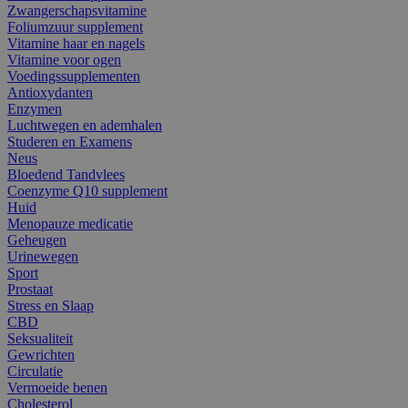
Zwangerschapsvitamine
Foliumzuur supplement
Vitamine haar en nagels
Vitamine voor ogen
Voedingssupplementen
Antioxydanten
Enzymen
Luchtwegen en ademhalen
Studeren en Examens
Neus
Bloedend Tandvlees
Coenzyme Q10 supplement
Huid
Menopauze medicatie
Geheugen
Urinewegen
Sport
Prostaat
Stress en Slaap
CBD
Seksualiteit
Gewrichten
Circulatie
Vermoeide benen
Cholesterol