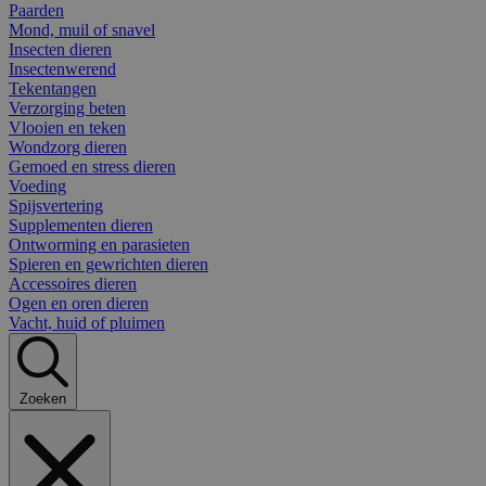
Paarden
Mond, muil of snavel
Insecten dieren
Insectenwerend
Tekentangen
Verzorging beten
Vlooien en teken
Wondzorg dieren
Gemoed en stress dieren
Voeding
Spijsvertering
Supplementen dieren
Ontworming en parasieten
Spieren en gewrichten dieren
Accessoires dieren
Ogen en oren dieren
Vacht, huid of pluimen
Zoeken