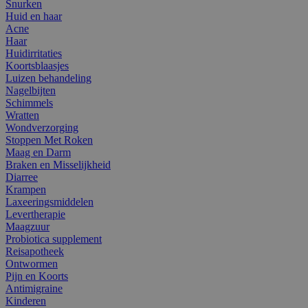
Snurken
Huid en haar
Acne
Haar
Huidirritaties
Koortsblaasjes
Luizen behandeling
Nagelbijten
Schimmels
Wratten
Wondverzorging
Stoppen Met Roken
Maag en Darm
Braken en Misselijkheid
Diarree
Krampen
Laxeeringsmiddelen
Levertherapie
Maagzuur
Probiotica supplement
Reisapotheek
Ontwormen
Pijn en Koorts
Antimigraine
Kinderen