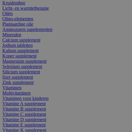
Kruidenthee
Licht- en warmtetherapie
Oliën
Oligo-elementen
Plantaardige olie
Aminozuren supplementen
Mineralen
Calcium supplement
Jodium tabletten
Kalium supplement
Koper supplement
Magnesium supplement
Selenium supplement
Silicium supplement
Ijzer supplement
Zink supplement
Vitaminen
Multivitaminen
Vitaminen voor kinderen
Vitamine A supplement
Vitamine B supplement
Vitamine C supplement
Vitamine D supplement
Vitamine E supplement
Vitamine K supplement