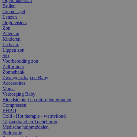
Ogen materiaal
Brillen
Creme - gel
Lenzen
Oogpleisters
Zon
Aftersun
Kinderen
Lichaam
Lippen zon
Ski
Voorbereiding zon
Zelfbruiner
Zonnebank
Zwangerschap en Baby
Accessoires
Mama
Verzorging Baby
Bloedstelping en uitdrogen wonden
Compressen
EHBO
Cold - Hot therapie - warm/koud
Gipsverband en Toebehoren
Medische hulpmiddelen
Podologie