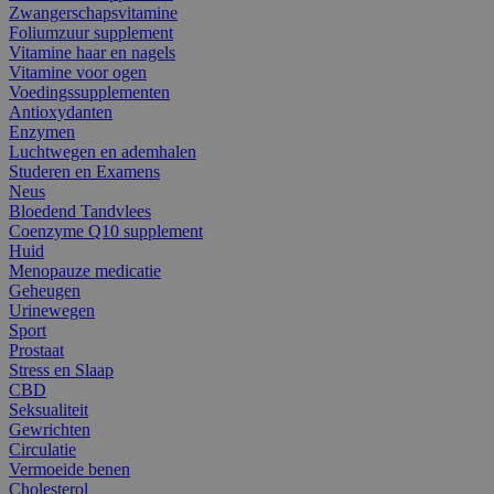
Zwangerschapsvitamine
Foliumzuur supplement
Vitamine haar en nagels
Vitamine voor ogen
Voedingssupplementen
Antioxydanten
Enzymen
Luchtwegen en ademhalen
Studeren en Examens
Neus
Bloedend Tandvlees
Coenzyme Q10 supplement
Huid
Menopauze medicatie
Geheugen
Urinewegen
Sport
Prostaat
Stress en Slaap
CBD
Seksualiteit
Gewrichten
Circulatie
Vermoeide benen
Cholesterol