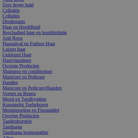
Zeer droge huid
Cellulitis
Cellulitis
Deodorants
Haar en Hoofdhuid
Beschadigd haar en hoofdirritatie
Anti Roos
Haaruitval en Futloos Haar
Luizen haar
Gekleurd Haar
Haarvitaminen
Overige Producten
Shampoo en conditionner
Manicure en Pedicure
Handen
Manicure en Pedicure/Handen
Voeten en Benen
Mond en Tandhygiëne
Kunstgebit Toebehoren
Mondspoeling en Flosmiddel
Overige Producten
Tandenborstels
Tandpasta
Tandpasta homeopathie
Aften