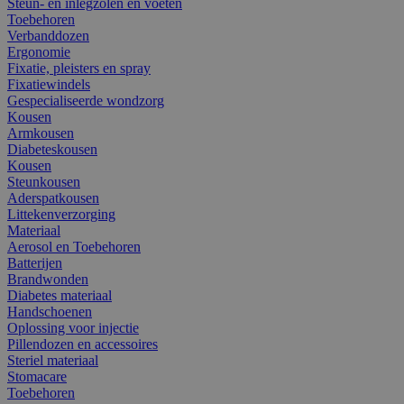
Steun- en inlegzolen en voeten
Toebehoren
Verbanddozen
Ergonomie
Fixatie, pleisters en spray
Fixatiewindels
Gespecialiseerde wondzorg
Kousen
Armkousen
Diabeteskousen
Kousen
Steunkousen
Aderspatkousen
Littekenverzorging
Materiaal
Aerosol en Toebehoren
Batterijen
Brandwonden
Diabetes materiaal
Handschoenen
Oplossing voor injectie
Pillendozen en accessoires
Steriel materiaal
Stomacare
Toebehoren