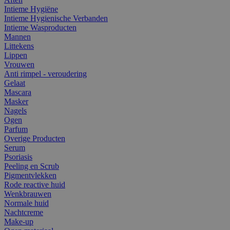
Intieme Hygiëne
Intieme Hygienische Verbanden
Intieme Wasproducten
Mannen
Littekens
Lippen
Vrouwen
Anti rimpel - veroudering
Gelaat
Mascara
Masker
Nagels
Ogen
Parfum
Overige Producten
Serum
Psoriasis
Peeling en Scrub
Pigmentvlekken
Rode reactive huid
Wenkbrauwen
Normale huid
Nachtcreme
Make-up