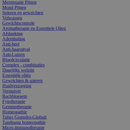
Menstruatie Pijnen
Mond Pijnen
Spieren en gewrichten
Volwassen
Gewichtscontrole
Aromatherapie en Essentiele Olien
Afslanking
Ademhaling
Anti-beet
Anti-haaruitval
Anti-Luizen
Bloedcirculatie
Complex - combinaties
Dagelijks welzijn
Essentiële oliën
Gewrichten & spieren
Huidverzorging
Verstuiver
Bachbloesem
Fytotherapie
Gemmotherapie
Homeopathie
Tubes Granules-Globuli
Tandpasta homeopathie
Micro-immunotherapie