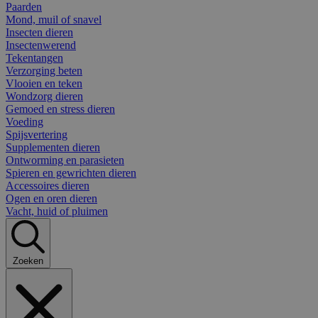
Paarden
Mond, muil of snavel
Insecten dieren
Insectenwerend
Tekentangen
Verzorging beten
Vlooien en teken
Wondzorg dieren
Gemoed en stress dieren
Voeding
Spijsvertering
Supplementen dieren
Ontworming en parasieten
Spieren en gewrichten dieren
Accessoires dieren
Ogen en oren dieren
Vacht, huid of pluimen
Zoeken