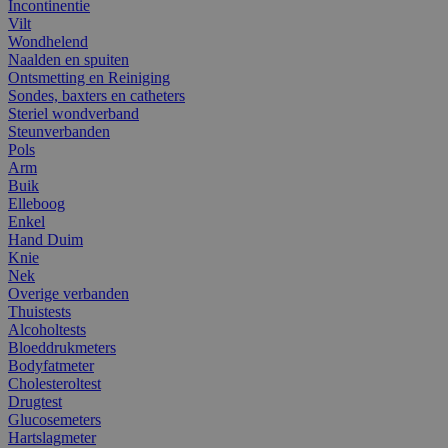
Incontinentie
Vilt
Wondhelend
Naalden en spuiten
Ontsmetting en Reiniging
Sondes, baxters en catheters
Steriel wondverband
Steunverbanden
Pols
Arm
Buik
Elleboog
Enkel
Hand Duim
Knie
Nek
Overige verbanden
Thuistests
Alcoholtests
Bloeddrukmeters
Bodyfatmeter
Cholesteroltest
Drugtest
Glucosemeters
Hartslagmeter