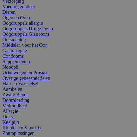
Verzorging
Voeding en dieet
Dieren
Ogen en Oren
Oogdruppels allergie
Oogdruppels Droge Ogen
Oogdruppels Glaucoom
Ontsmetting
Middelen voor het Oor
Contraceptie
Condooms
Supplementen
Noodpil
Urinewegen en Prostaat
Overige geneesmiddelen
Hart en Vaatstelsel
Aambeien
Zware Benen
Doorbloeding
Verkoudheid
Allergie
Hoest
Keelpijn
Rhinitis en Sinusitis
Zoutoplossingen