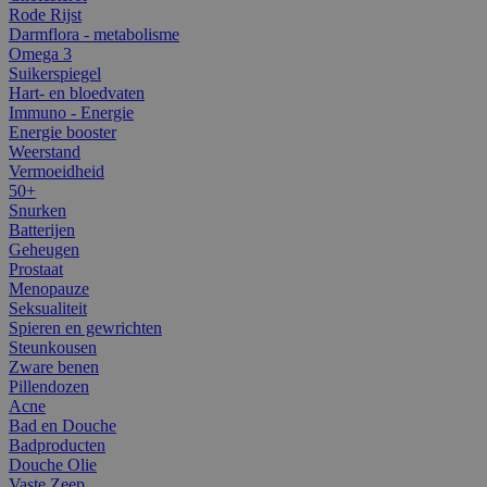
Rode Rijst
Darmflora - metabolisme
Omega 3
Suikerspiegel
Hart- en bloedvaten
Immuno - Energie
Energie booster
Weerstand
Vermoeidheid
50+
Snurken
Batterijen
Geheugen
Prostaat
Menopauze
Seksualiteit
Spieren en gewrichten
Steunkousen
Zware benen
Pillendozen
Acne
Bad en Douche
Badproducten
Douche Olie
Vaste Zeep