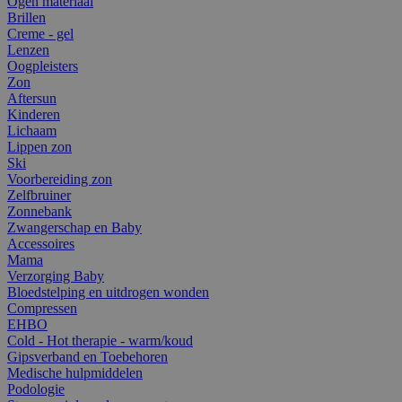
Ogen materiaal
Brillen
Creme - gel
Lenzen
Oogpleisters
Zon
Aftersun
Kinderen
Lichaam
Lippen zon
Ski
Voorbereiding zon
Zelfbruiner
Zonnebank
Zwangerschap en Baby
Accessoires
Mama
Verzorging Baby
Bloedstelping en uitdrogen wonden
Compressen
EHBO
Cold - Hot therapie - warm/koud
Gipsverband en Toebehoren
Medische hulpmiddelen
Podologie