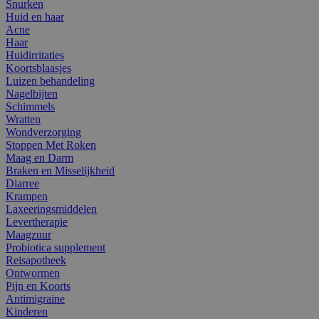
Snurken
Huid en haar
Acne
Haar
Huidirritaties
Koortsblaasjes
Luizen behandeling
Nagelbijten
Schimmels
Wratten
Wondverzorging
Stoppen Met Roken
Maag en Darm
Braken en Misselijkheid
Diarree
Krampen
Laxeeringsmiddelen
Levertherapie
Maagzuur
Probiotica supplement
Reisapotheek
Ontwormen
Pijn en Koorts
Antimigraine
Kinderen