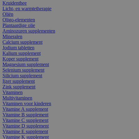
Kruidenthee
Licht- en warmtetherapie
Oliën
Oligo-elementen
Plantaardige olie
Aminozuren supplementen
Mineralen
Calcium supplement
Jodium tabletten
Kalium supplement
Koper supplement
Magnesium supplement
Selenium supplement
Silicium supplement
Ijzer supplement
Zink supplement
Vitaminen
Multivitaminen
Vitaminen voor kinderen
Vitamine A supplement
Vitamine B supplement
Vitamine C supplement
Vitamine D supplement
Vitamine E supplement
Vitamine K supplement