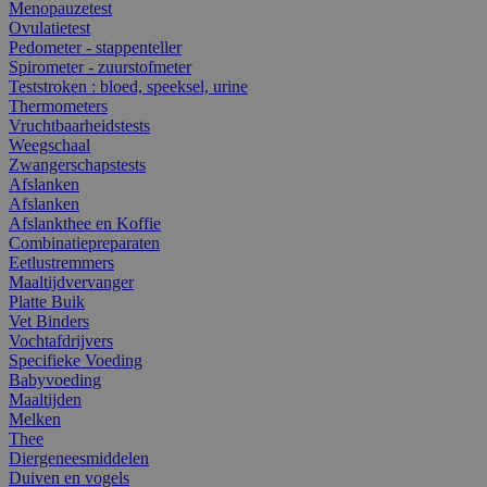
Menopauzetest
Ovulatietest
Pedometer - stappenteller
Spirometer - zuurstofmeter
Teststroken : bloed, speeksel, urine
Thermometers
Vruchtbaarheidstests
Weegschaal
Zwangerschapstests
Afslanken
Afslanken
Afslankthee en Koffie
Combinatiepreparaten
Eetlustremmers
Maaltijdvervanger
Platte Buik
Vet Binders
Vochtafdrijvers
Specifieke Voeding
Babyvoeding
Maaltijden
Melken
Thee
Diergeneesmiddelen
Duiven en vogels