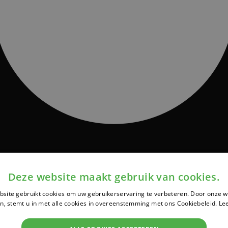
Deze website maakt gebruik van cookies.
site gebruikt cookies om uw gebruikerservaring te verbeteren. Door onze w
n, stemt u in met alle cookies in overeenstemming met ons Cookiebeleid.
Le