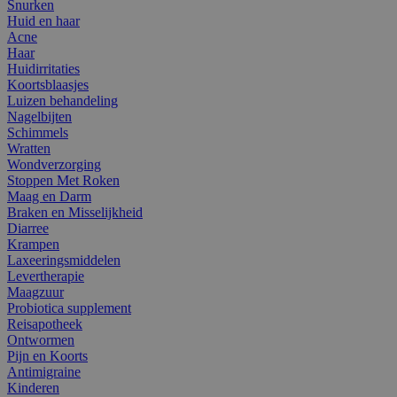
Snurken
Huid en haar
Acne
Haar
Huidirritaties
Koortsblaasjes
Luizen behandeling
Nagelbijten
Schimmels
Wratten
Wondverzorging
Stoppen Met Roken
Maag en Darm
Braken en Misselijkheid
Diarree
Krampen
Laxeeringsmiddelen
Levertherapie
Maagzuur
Probiotica supplement
Reisapotheek
Ontwormen
Pijn en Koorts
Antimigraine
Kinderen