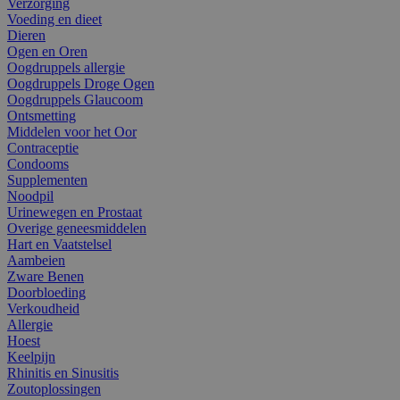
Verzorging
Voeding en dieet
Dieren
Ogen en Oren
Oogdruppels allergie
Oogdruppels Droge Ogen
Oogdruppels Glaucoom
Ontsmetting
Middelen voor het Oor
Contraceptie
Condooms
Supplementen
Noodpil
Urinewegen en Prostaat
Overige geneesmiddelen
Hart en Vaatstelsel
Aambeien
Zware Benen
Doorbloeding
Verkoudheid
Allergie
Hoest
Keelpijn
Rhinitis en Sinusitis
Zoutoplossingen