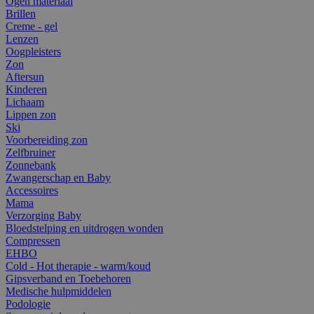
Ogen materiaal
Brillen
Creme - gel
Lenzen
Oogpleisters
Zon
Aftersun
Kinderen
Lichaam
Lippen zon
Ski
Voorbereiding zon
Zelfbruiner
Zonnebank
Zwangerschap en Baby
Accessoires
Mama
Verzorging Baby
Bloedstelping en uitdrogen wonden
Compressen
EHBO
Cold - Hot therapie - warm/koud
Gipsverband en Toebehoren
Medische hulpmiddelen
Podologie