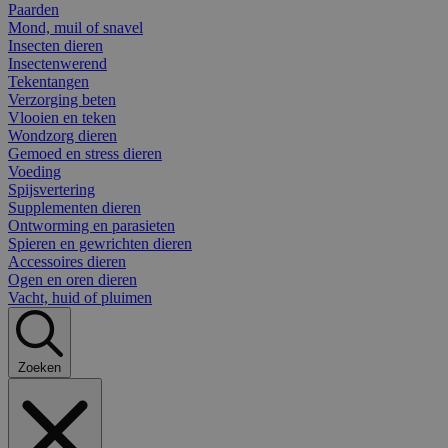
Paarden
Mond, muil of snavel
Insecten dieren
Insectenwerend
Tekentangen
Verzorging beten
Vlooien en teken
Wondzorg dieren
Gemoed en stress dieren
Voeding
Spijsvertering
Supplementen dieren
Ontworming en parasieten
Spieren en gewrichten dieren
Accessoires dieren
Ogen en oren dieren
Vacht, huid of pluimen
Zoeken