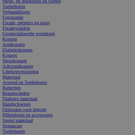
Steun- en inlegzolen en voeten
Toebehoren
Verbanddozen
Ergonomie
Fixatie, pleisters en spray
Fixatiewindels
Gespecialiseerde wondzorg
Kousen
Armkousen
Diabeteskousen
Kousen
Steunkousen
Aderspatkousen
Littekenverzorging
Materiaal
Aerosol en Toebehoren
Batterijen
Brandwonden
Diabetes materiaal
Handschoenen
Oplossing voor injectie
Pillendozen en accessoires
Steriel materiaal
Stomacare
Toebehoren