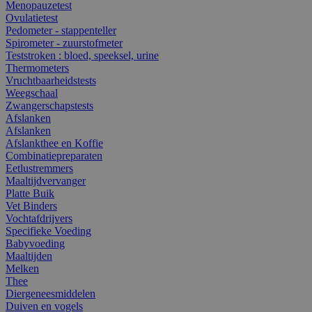
Menopauzetest
Ovulatietest
Pedometer - stappenteller
Spirometer - zuurstofmeter
Teststroken : bloed, speeksel, urine
Thermometers
Vruchtbaarheidstests
Weegschaal
Zwangerschapstests
Afslanken
Afslanken
Afslankthee en Koffie
Combinatiepreparaten
Eetlustremmers
Maaltijdvervanger
Platte Buik
Vet Binders
Vochtafdrijvers
Specifieke Voeding
Babyvoeding
Maaltijden
Melken
Thee
Diergeneesmiddelen
Duiven en vogels