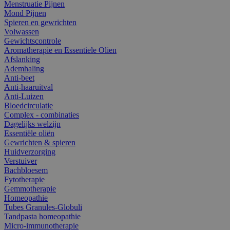
Menstruatie Pijnen
Mond Pijnen
Spieren en gewrichten
Volwassen
Gewichtscontrole
Aromatherapie en Essentiele Olien
Afslanking
Ademhaling
Anti-beet
Anti-haaruitval
Anti-Luizen
Bloedcirculatie
Complex - combinaties
Dagelijks welzijn
Essentiële oliën
Gewrichten & spieren
Huidverzorging
Verstuiver
Bachbloesem
Fytotherapie
Gemmotherapie
Homeopathie
Tubes Granules-Globuli
Tandpasta homeopathie
Micro-immunotherapie