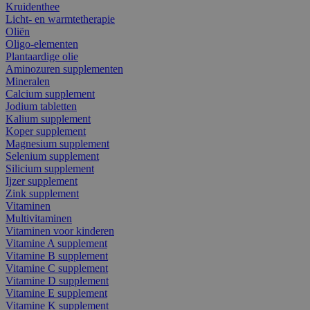
Kruidenthee
Licht- en warmtetherapie
Oliën
Oligo-elementen
Plantaardige olie
Aminozuren supplementen
Mineralen
Calcium supplement
Jodium tabletten
Kalium supplement
Koper supplement
Magnesium supplement
Selenium supplement
Silicium supplement
Ijzer supplement
Zink supplement
Vitaminen
Multivitaminen
Vitaminen voor kinderen
Vitamine A supplement
Vitamine B supplement
Vitamine C supplement
Vitamine D supplement
Vitamine E supplement
Vitamine K supplement