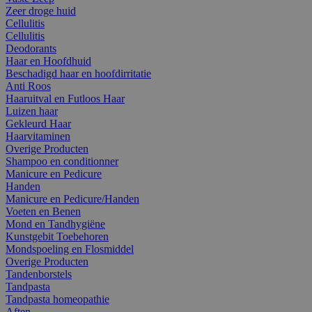
Zeer droge huid
Cellulitis
Cellulitis
Deodorants
Haar en Hoofdhuid
Beschadigd haar en hoofdirritatie
Anti Roos
Haaruitval en Futloos Haar
Luizen haar
Gekleurd Haar
Haarvitaminen
Overige Producten
Shampoo en conditionner
Manicure en Pedicure
Handen
Manicure en Pedicure/Handen
Voeten en Benen
Mond en Tandhygiëne
Kunstgebit Toebehoren
Mondspoeling en Flosmiddel
Overige Producten
Tandenborstels
Tandpasta
Tandpasta homeopathie
Aften