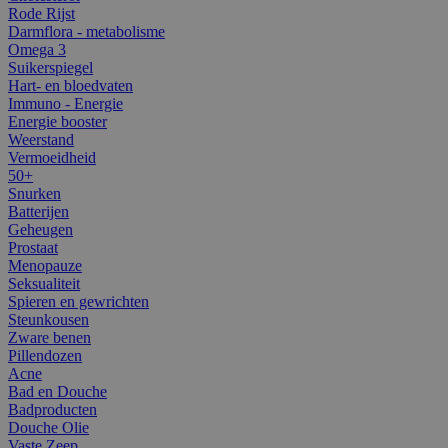
Rode Rijst
Darmflora - metabolisme
Omega 3
Suikerspiegel
Hart- en bloedvaten
Immuno - Energie
Energie booster
Weerstand
Vermoeidheid
50+
Snurken
Batterijen
Geheugen
Prostaat
Menopauze
Seksualiteit
Spieren en gewrichten
Steunkousen
Zware benen
Pillendozen
Acne
Bad en Douche
Badproducten
Douche Olie
Vaste Zeep