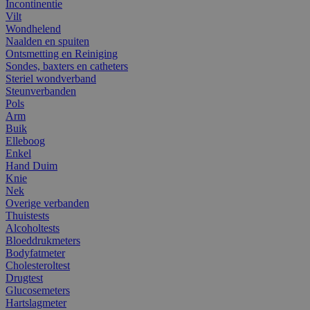
Incontinentie
Vilt
Wondhelend
Naalden en spuiten
Ontsmetting en Reiniging
Sondes, baxters en catheters
Steriel wondverband
Steunverbanden
Pols
Arm
Buik
Elleboog
Enkel
Hand Duim
Knie
Nek
Overige verbanden
Thuistests
Alcoholtests
Bloeddrukmeters
Bodyfatmeter
Cholesteroltest
Drugtest
Glucosemeters
Hartslagmeter