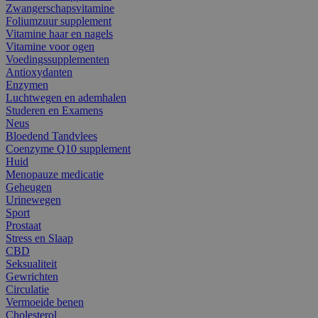
Zwangerschapsvitamine
Foliumzuur supplement
Vitamine haar en nagels
Vitamine voor ogen
Voedingssupplementen
Antioxydanten
Enzymen
Luchtwegen en ademhalen
Studeren en Examens
Neus
Bloedend Tandvlees
Coenzyme Q10 supplement
Huid
Menopauze medicatie
Geheugen
Urinewegen
Sport
Prostaat
Stress en Slaap
CBD
Seksualiteit
Gewrichten
Circulatie
Vermoeide benen
Cholesterol