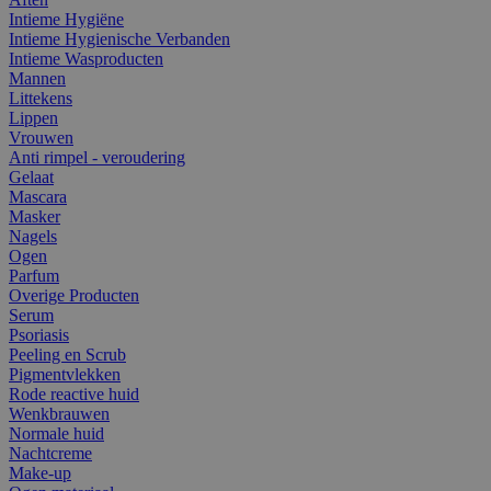
Intieme Hygiëne
Intieme Hygienische Verbanden
Intieme Wasproducten
Mannen
Littekens
Lippen
Vrouwen
Anti rimpel - veroudering
Gelaat
Mascara
Masker
Nagels
Ogen
Parfum
Overige Producten
Serum
Psoriasis
Peeling en Scrub
Pigmentvlekken
Rode reactive huid
Wenkbrauwen
Normale huid
Nachtcreme
Make-up