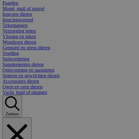
Paarden
Mond, muil of snavel
Insecten dieren
Insectenwerend
Tekentangen
Verzorging beten
Vlooien en teken
Wondzorg dieren
Gemoed en stress dieren
Voeding
Spijsvertering
Supplementen dieren
Ontworming en parasieten
Spieren en gewrichten dieren
Accessoires dieren
Ogen en oren dieren
Vacht, huid of pluimen
Zoeken