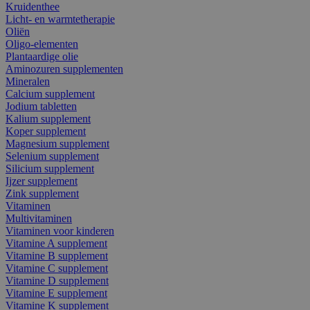
Kruidenthee
Licht- en warmtetherapie
Oliën
Oligo-elementen
Plantaardige olie
Aminozuren supplementen
Mineralen
Calcium supplement
Jodium tabletten
Kalium supplement
Koper supplement
Magnesium supplement
Selenium supplement
Silicium supplement
Ijzer supplement
Zink supplement
Vitaminen
Multivitaminen
Vitaminen voor kinderen
Vitamine A supplement
Vitamine B supplement
Vitamine C supplement
Vitamine D supplement
Vitamine E supplement
Vitamine K supplement