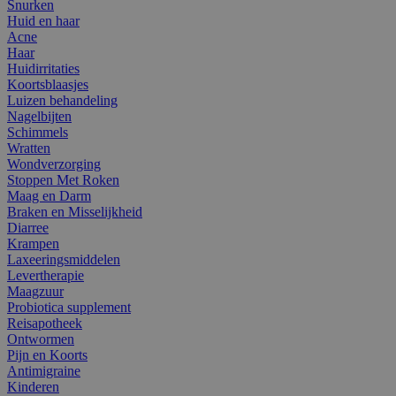
Snurken
Huid en haar
Acne
Haar
Huidirritaties
Koortsblaasjes
Luizen behandeling
Nagelbijten
Schimmels
Wratten
Wondverzorging
Stoppen Met Roken
Maag en Darm
Braken en Misselijkheid
Diarree
Krampen
Laxeeringsmiddelen
Levertherapie
Maagzuur
Probiotica supplement
Reisapotheek
Ontwormen
Pijn en Koorts
Antimigraine
Kinderen