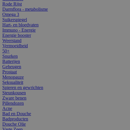
Rode Rijst
Darmflora - metabolisme
Omega 3
Suikerspiegel
Hart- en bloedvaten
Immuno - Energie
Energie booster
Weerstand
Vermoeidheid
50+
Snurken
Batterijen
Geheugen
Prostaat
Menopauze
Seksualiteit
Spieren en gewrichten
Steunkousen
Zware benen
Pillendozen
Acne
Bad en Douche
Badproducten
Douche Olie
Vaste Zeep