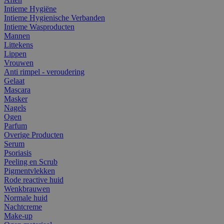
Intieme Hygiëne
Intieme Hygienische Verbanden
Intieme Wasproducten
Mannen
Littekens
Lippen
Vrouwen
Anti rimpel - veroudering
Gelaat
Mascara
Masker
Nagels
Ogen
Parfum
Overige Producten
Serum
Psoriasis
Peeling en Scrub
Pigmentvlekken
Rode reactive huid
Wenkbrauwen
Normale huid
Nachtcreme
Make-up