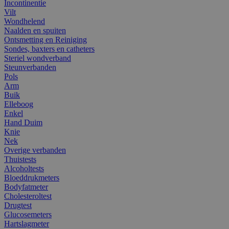
Incontinentie
Vilt
Wondhelend
Naalden en spuiten
Ontsmetting en Reiniging
Sondes, baxters en catheters
Steriel wondverband
Steunverbanden
Pols
Arm
Buik
Elleboog
Enkel
Hand Duim
Knie
Nek
Overige verbanden
Thuistests
Alcoholtests
Bloeddrukmeters
Bodyfatmeter
Cholesteroltest
Drugtest
Glucosemeters
Hartslagmeter