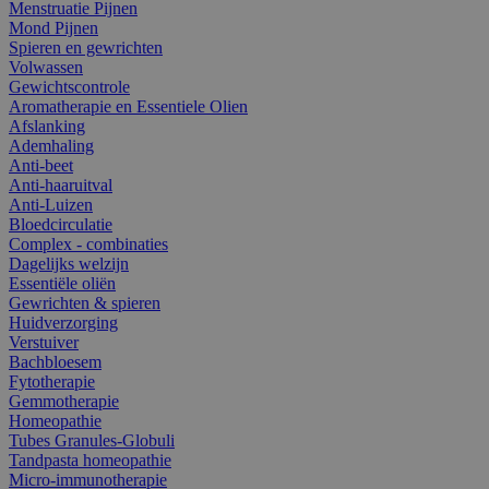
Menstruatie Pijnen
Mond Pijnen
Spieren en gewrichten
Volwassen
Gewichtscontrole
Aromatherapie en Essentiele Olien
Afslanking
Ademhaling
Anti-beet
Anti-haaruitval
Anti-Luizen
Bloedcirculatie
Complex - combinaties
Dagelijks welzijn
Essentiële oliën
Gewrichten & spieren
Huidverzorging
Verstuiver
Bachbloesem
Fytotherapie
Gemmotherapie
Homeopathie
Tubes Granules-Globuli
Tandpasta homeopathie
Micro-immunotherapie