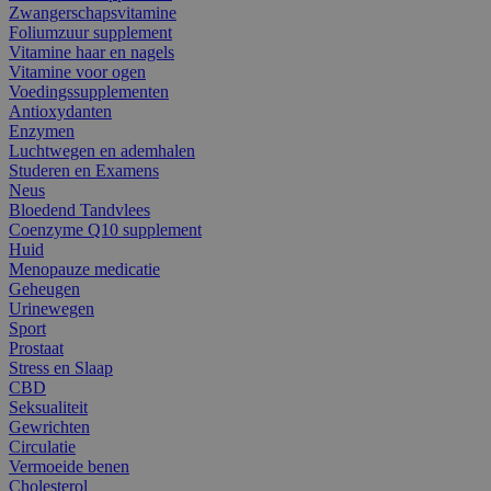
Zwangerschapsvitamine
Foliumzuur supplement
Vitamine haar en nagels
Vitamine voor ogen
Voedingssupplementen
Antioxydanten
Enzymen
Luchtwegen en ademhalen
Studeren en Examens
Neus
Bloedend Tandvlees
Coenzyme Q10 supplement
Huid
Menopauze medicatie
Geheugen
Urinewegen
Sport
Prostaat
Stress en Slaap
CBD
Seksualiteit
Gewrichten
Circulatie
Vermoeide benen
Cholesterol