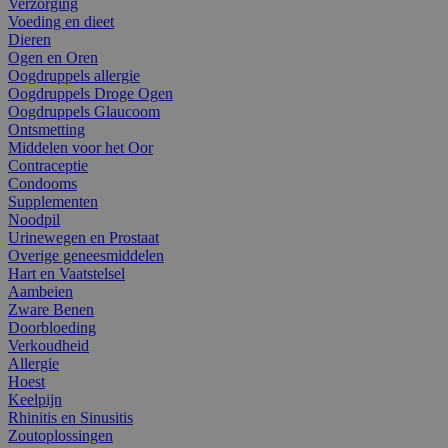
Verzorging
Voeding en dieet
Dieren
Ogen en Oren
Oogdruppels allergie
Oogdruppels Droge Ogen
Oogdruppels Glaucoom
Ontsmetting
Middelen voor het Oor
Contraceptie
Condooms
Supplementen
Noodpil
Urinewegen en Prostaat
Overige geneesmiddelen
Hart en Vaatstelsel
Aambeien
Zware Benen
Doorbloeding
Verkoudheid
Allergie
Hoest
Keelpijn
Rhinitis en Sinusitis
Zoutoplossingen