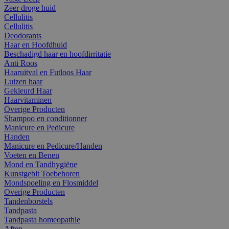
Zeer droge huid
Cellulitis
Cellulitis
Deodorants
Haar en Hoofdhuid
Beschadigd haar en hoofdirritatie
Anti Roos
Haaruitval en Futloos Haar
Luizen haar
Gekleurd Haar
Haarvitaminen
Overige Producten
Shampoo en conditionner
Manicure en Pedicure
Handen
Manicure en Pedicure/Handen
Voeten en Benen
Mond en Tandhygiëne
Kunstgebit Toebehoren
Mondspoeling en Flosmiddel
Overige Producten
Tandenborstels
Tandpasta
Tandpasta homeopathie
Aften