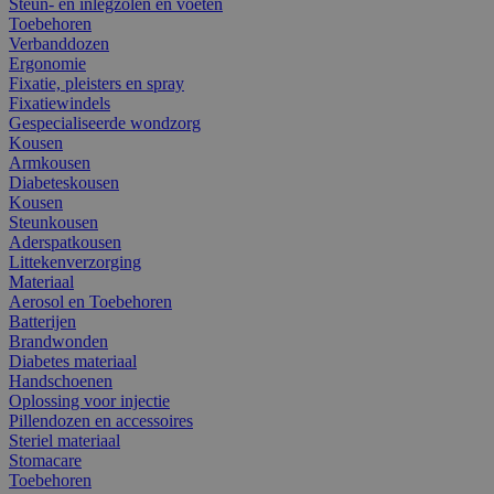
Steun- en inlegzolen en voeten
Toebehoren
Verbanddozen
Ergonomie
Fixatie, pleisters en spray
Fixatiewindels
Gespecialiseerde wondzorg
Kousen
Armkousen
Diabeteskousen
Kousen
Steunkousen
Aderspatkousen
Littekenverzorging
Materiaal
Aerosol en Toebehoren
Batterijen
Brandwonden
Diabetes materiaal
Handschoenen
Oplossing voor injectie
Pillendozen en accessoires
Steriel materiaal
Stomacare
Toebehoren