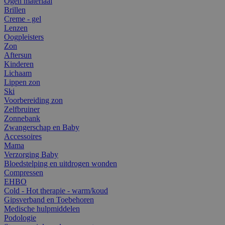
Ogen materiaal
Brillen
Creme - gel
Lenzen
Oogpleisters
Zon
Aftersun
Kinderen
Lichaam
Lippen zon
Ski
Voorbereiding zon
Zelfbruiner
Zonnebank
Zwangerschap en Baby
Accessoires
Mama
Verzorging Baby
Bloedstelping en uitdrogen wonden
Compressen
EHBO
Cold - Hot therapie - warm/koud
Gipsverband en Toebehoren
Medische hulpmiddelen
Podologie