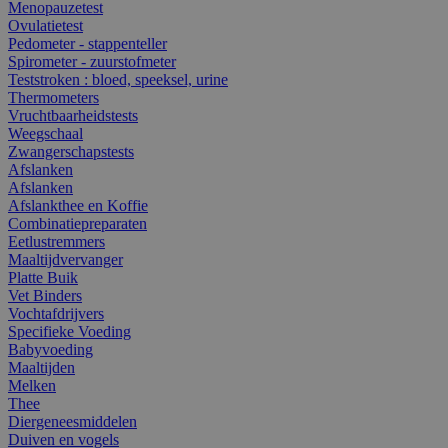
Menopauzetest
Ovulatietest
Pedometer - stappenteller
Spirometer - zuurstofmeter
Teststroken : bloed, speeksel, urine
Thermometers
Vruchtbaarheidstests
Weegschaal
Zwangerschapstests
Afslanken
Afslanken
Afslankthee en Koffie
Combinatiepreparaten
Eetlustremmers
Maaltijdvervanger
Platte Buik
Vet Binders
Vochtafdrijvers
Specifieke Voeding
Babyvoeding
Maaltijden
Melken
Thee
Diergeneesmiddelen
Duiven en vogels