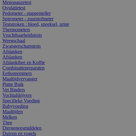
Menopauzetest
Ovulatietest
Pedometer - stappenteller
Spirometer - zuurstofmeter
Teststroken : bloed, speeksel, urine
Thermometers
Vruchtbaarheidstests
Weegschaal
Zwangerschapstests
Afslanken
Afslanken
Afslankthee en Koffie
Combinatiepreparaten
Eetlustremmers
Maaltijdvervanger
Platte Buik
Vet Binders
Vochtafdrijvers
Specifieke Voeding
Babyvoeding
Maaltijden
Melken
Thee
Diergeneesmiddelen
Duiven en vogels