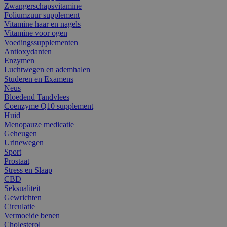
Zwangerschapsvitamine
Foliumzuur supplement
Vitamine haar en nagels
Vitamine voor ogen
Voedingssupplementen
Antioxydanten
Enzymen
Luchtwegen en ademhalen
Studeren en Examens
Neus
Bloedend Tandvlees
Coenzyme Q10 supplement
Huid
Menopauze medicatie
Geheugen
Urinewegen
Sport
Prostaat
Stress en Slaap
CBD
Seksualiteit
Gewrichten
Circulatie
Vermoeide benen
Cholesterol