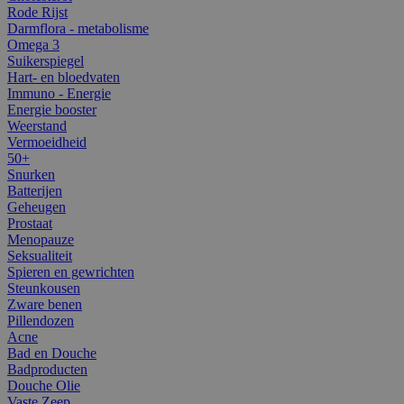
Rode Rijst
Darmflora - metabolisme
Omega 3
Suikerspiegel
Hart- en bloedvaten
Immuno - Energie
Energie booster
Weerstand
Vermoeidheid
50+
Snurken
Batterijen
Geheugen
Prostaat
Menopauze
Seksualiteit
Spieren en gewrichten
Steunkousen
Zware benen
Pillendozen
Acne
Bad en Douche
Badproducten
Douche Olie
Vaste Zeep