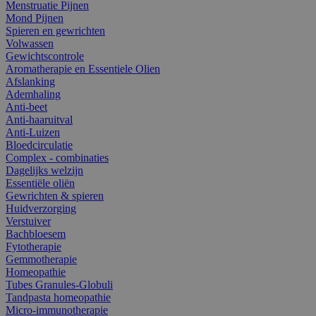
Menstruatie Pijnen
Mond Pijnen
Spieren en gewrichten
Volwassen
Gewichtscontrole
Aromatherapie en Essentiele Olien
Afslanking
Ademhaling
Anti-beet
Anti-haaruitval
Anti-Luizen
Bloedcirculatie
Complex - combinaties
Dagelijks welzijn
Essentiële oliën
Gewrichten & spieren
Huidverzorging
Verstuiver
Bachbloesem
Fytotherapie
Gemmotherapie
Homeopathie
Tubes Granules-Globuli
Tandpasta homeopathie
Micro-immunotherapie