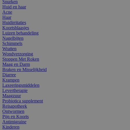
Snurken
Huid en haar
Acne
Haar
Huidirritaties
Koortsblaasjes
Luizen behandeling
Nagelbijten
Schimmels
Wratten
Wondverzorging
Stoppen Met Roken
Maag en Darm
Braken en Misselijkheid
Diarree
Krampen
Laxeeringsmiddelen
Levertherapie
Maagzuur
Probiotica supplement
Reisapotheek
Ontwormen
Pijn en Koorts
Antimigraine
Kinderen