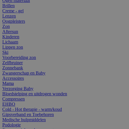
Ogen materiaal
Brillen
Creme - gel
Lenzen
Oogpleisters
Zon
Aftersun
Kinderen
Lichaam
Lippen zon
Ski
Voorbereiding zon
Zelfbruiner
Zonnebank
Zwangerschap en Baby
Accessoires
Mama
Verzorging Baby
Bloedstelping en uitdrogen wonden
Compressen
EHBO
Cold - Hot therapie - warm/koud
Gipsverband en Toebehoren
Medische hulpmiddelen
Podologie