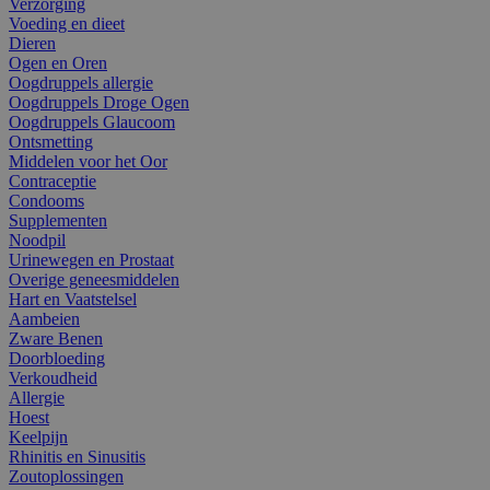
Verzorging
Voeding en dieet
Dieren
Ogen en Oren
Oogdruppels allergie
Oogdruppels Droge Ogen
Oogdruppels Glaucoom
Ontsmetting
Middelen voor het Oor
Contraceptie
Condooms
Supplementen
Noodpil
Urinewegen en Prostaat
Overige geneesmiddelen
Hart en Vaatstelsel
Aambeien
Zware Benen
Doorbloeding
Verkoudheid
Allergie
Hoest
Keelpijn
Rhinitis en Sinusitis
Zoutoplossingen