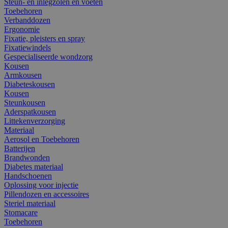
Steun- en inlegzolen en voeten
Toebehoren
Verbanddozen
Ergonomie
Fixatie, pleisters en spray
Fixatiewindels
Gespecialiseerde wondzorg
Kousen
Armkousen
Diabeteskousen
Kousen
Steunkousen
Aderspatkousen
Littekenverzorging
Materiaal
Aerosol en Toebehoren
Batterijen
Brandwonden
Diabetes materiaal
Handschoenen
Oplossing voor injectie
Pillendozen en accessoires
Steriel materiaal
Stomacare
Toebehoren