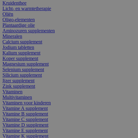
Kruidenthee
Licht- en warmtetherapie
Oliën
Oligo-elementen
Plantaardige olie
Aminozuren supplementen
Mineralen
Calcium supplement
Jodium tabletten
Kalium supplement
Koper supplement
Magnesium supplement
Selenium supplement
Silicium supplement
Ijzer supplement
Zink supplement
Vitaminen
Multivitaminen
Vitaminen voor kinderen
Vitamine A supplement
Vitamine B supplement
Vitamine C supplement
Vitamine D supplement
Vitamine E supplement
Vitamine K supplement