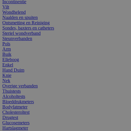
Incontinentie
Vilt
Wondhelend
Naalden en spuiten
Ontsmetting en Reiniging
Sondes, baxters en catheters
Steriel wondverband
Steunverbanden
Pols
Arm
Buik
Elleboog
Enkel
Hand Duim
Knie
Nek
Overige verbanden
Thuistests
Alcoholtests
Bloeddrukmeters
Bodyfatmeter
Cholesteroltest
Drugtest
Glucosemeters
Hartslagmeter