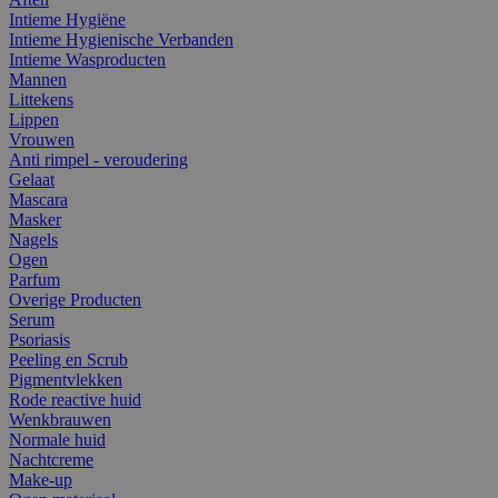
Intieme Hygiëne
Intieme Hygienische Verbanden
Intieme Wasproducten
Mannen
Littekens
Lippen
Vrouwen
Anti rimpel - veroudering
Gelaat
Mascara
Masker
Nagels
Ogen
Parfum
Overige Producten
Serum
Psoriasis
Peeling en Scrub
Pigmentvlekken
Rode reactive huid
Wenkbrauwen
Normale huid
Nachtcreme
Make-up