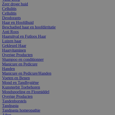
Zeer droge huid
Cellulitis
Cellulitis
Deodorants
Haar en Hoofdhuid
Beschadigd haar en hoofdirritatie
Anti Roos
Haaruitval en Futloos Haar
Luizen haar
Gekleurd Haar
Haarvitaminen
Overige Producten
Shampoo en conditionner
Manicure en Pedicure
Handen
Manicure en Pedicure/Handen
Voeten en Benen
Mond en Tandhygiëne
Kunstgebit Toebehoren
Mondspoeling en Flosmiddel
Overige Producten
Tandenborstels
Tandpasta
Tandpasta homeopathie
Aften