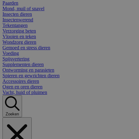
Paarden
Mond, muil of snavel
Insecten dieren
Insectenwerend
Tekentangen
Verzorging beten
Vlooien en teken
Wondzorg dieren
Gemoed en stress dieren
Voeding
Spijsvertering
Supplementen dieren
Ontworming en parasieten
Spieren en gewrichten dieren
Accessoires dieren
Ogen en oren dieren
Vacht, huid of pluimen
Zoeken