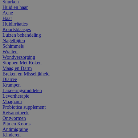
Snurken
Huid en haar
Acne
Haar
Huidirritaties
Koortsblaasjes
Luizen behandeling
Nagelbijten
Schimmels
Wratten
Wondverzorging
Stoppen Met Roken
Maag en Darm
Braken en Misselijkheid
Diarree
Krampen
Laxeeringsmiddelen
Levertherapie
Maagzuur
Probiotica supplement
Reisapotheek
Ontwormen
Pijn en Koorts
Antimigraine
Kinderen