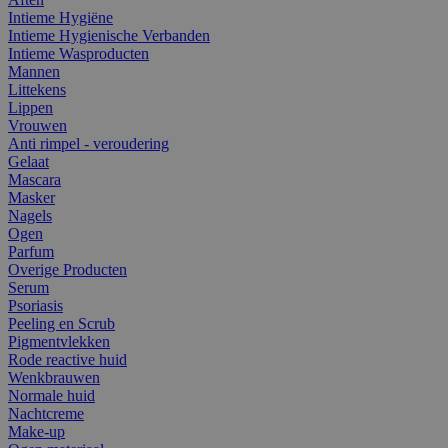
Intieme Hygiëne
Intieme Hygienische Verbanden
Intieme Wasproducten
Mannen
Littekens
Lippen
Vrouwen
Anti rimpel - veroudering
Gelaat
Mascara
Masker
Nagels
Ogen
Parfum
Overige Producten
Serum
Psoriasis
Peeling en Scrub
Pigmentvlekken
Rode reactive huid
Wenkbrauwen
Normale huid
Nachtcreme
Make-up