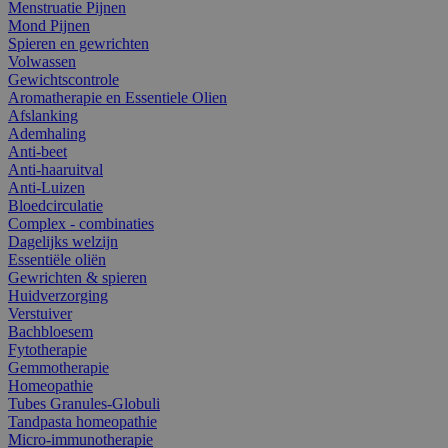
Menstruatie Pijnen
Mond Pijnen
Spieren en gewrichten
Volwassen
Gewichtscontrole
Aromatherapie en Essentiele Olien
Afslanking
Ademhaling
Anti-beet
Anti-haaruitval
Anti-Luizen
Bloedcirculatie
Complex - combinaties
Dagelijks welzijn
Essentiële oliën
Gewrichten & spieren
Huidverzorging
Verstuiver
Bachbloesem
Fytotherapie
Gemmotherapie
Homeopathie
Tubes Granules-Globuli
Tandpasta homeopathie
Micro-immunotherapie