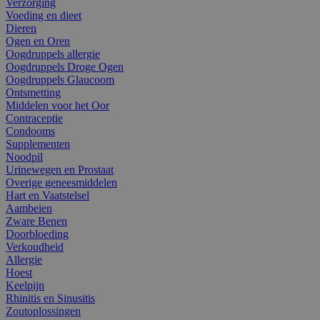
Verzorging
Voeding en dieet
Dieren
Ogen en Oren
Oogdruppels allergie
Oogdruppels Droge Ogen
Oogdruppels Glaucoom
Ontsmetting
Middelen voor het Oor
Contraceptie
Condooms
Supplementen
Noodpil
Urinewegen en Prostaat
Overige geneesmiddelen
Hart en Vaatstelsel
Aambeien
Zware Benen
Doorbloeding
Verkoudheid
Allergie
Hoest
Keelpijn
Rhinitis en Sinusitis
Zoutoplossingen