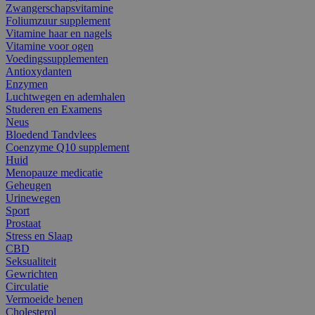
Zwangerschapsvitamine
Foliumzuur supplement
Vitamine haar en nagels
Vitamine voor ogen
Voedingssupplementen
Antioxydanten
Enzymen
Luchtwegen en ademhalen
Studeren en Examens
Neus
Bloedend Tandvlees
Coenzyme Q10 supplement
Huid
Menopauze medicatie
Geheugen
Urinewegen
Sport
Prostaat
Stress en Slaap
CBD
Seksualiteit
Gewrichten
Circulatie
Vermoeide benen
Cholesterol