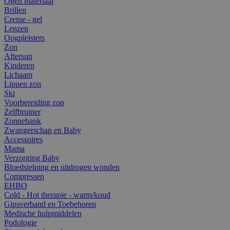
Ogen materiaal
Brillen
Creme - gel
Lenzen
Oogpleisters
Zon
Aftersun
Kinderen
Lichaam
Lippen zon
Ski
Voorbereiding zon
Zelfbruiner
Zonnebank
Zwangerschap en Baby
Accessoires
Mama
Verzorging Baby
Bloedstelping en uitdrogen wonden
Compressen
EHBO
Cold - Hot therapie - warm/koud
Gipsverband en Toebehoren
Medische hulpmiddelen
Podologie