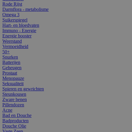
Rode Rijst
Darmflora - metabolisme
Omega 3
Suikerspiegel
Hart- en bloedvaten
Immuno - Energie
Energie booster
Weerstand
Vermoeidheid
50+
Snurken
Batterijen
Geheugen
Prostaat
Menopauze
Seksualiteit
Spieren en gewrichten
Steunkousen
Zware benen
Pillendozen
Acne
Bad en Douche
Badproducten
Douche Olie
Vaste Zeep