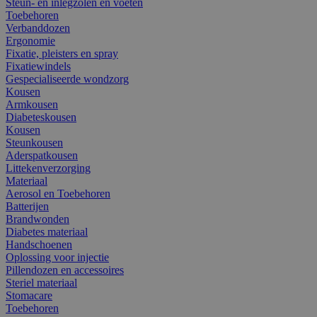
Steun- en inlegzolen en voeten
Toebehoren
Verbanddozen
Ergonomie
Fixatie, pleisters en spray
Fixatiewindels
Gespecialiseerde wondzorg
Kousen
Armkousen
Diabeteskousen
Kousen
Steunkousen
Aderspatkousen
Littekenverzorging
Materiaal
Aerosol en Toebehoren
Batterijen
Brandwonden
Diabetes materiaal
Handschoenen
Oplossing voor injectie
Pillendozen en accessoires
Steriel materiaal
Stomacare
Toebehoren