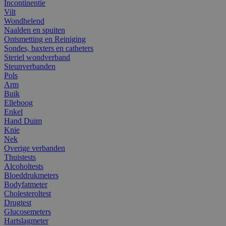
Incontinentie
Vilt
Wondhelend
Naalden en spuiten
Ontsmetting en Reiniging
Sondes, baxters en catheters
Steriel wondverband
Steunverbanden
Pols
Arm
Buik
Elleboog
Enkel
Hand Duim
Knie
Nek
Overige verbanden
Thuistests
Alcoholtests
Bloeddrukmeters
Bodyfatmeter
Cholesteroltest
Drugtest
Glucosemeters
Hartslagmeter