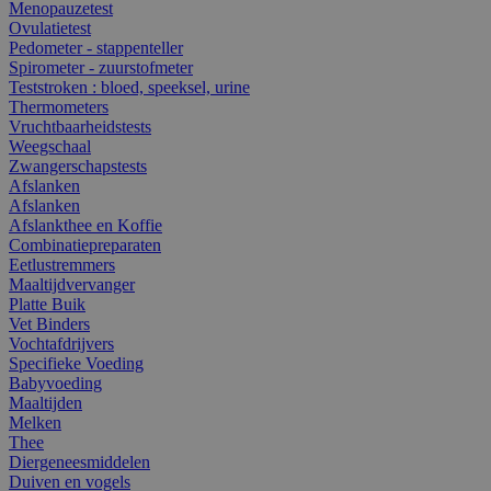
Menopauzetest
Ovulatietest
Pedometer - stappenteller
Spirometer - zuurstofmeter
Teststroken : bloed, speeksel, urine
Thermometers
Vruchtbaarheidstests
Weegschaal
Zwangerschapstests
Afslanken
Afslanken
Afslankthee en Koffie
Combinatiepreparaten
Eetlustremmers
Maaltijdvervanger
Platte Buik
Vet Binders
Vochtafdrijvers
Specifieke Voeding
Babyvoeding
Maaltijden
Melken
Thee
Diergeneesmiddelen
Duiven en vogels