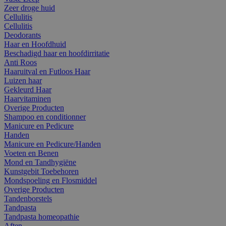
Zeer droge huid
Cellulitis
Cellulitis
Deodorants
Haar en Hoofdhuid
Beschadigd haar en hoofdirritatie
Anti Roos
Haaruitval en Futloos Haar
Luizen haar
Gekleurd Haar
Haarvitaminen
Overige Producten
Shampoo en conditionner
Manicure en Pedicure
Handen
Manicure en Pedicure/Handen
Voeten en Benen
Mond en Tandhygiëne
Kunstgebit Toebehoren
Mondspoeling en Flosmiddel
Overige Producten
Tandenborstels
Tandpasta
Tandpasta homeopathie
Aften