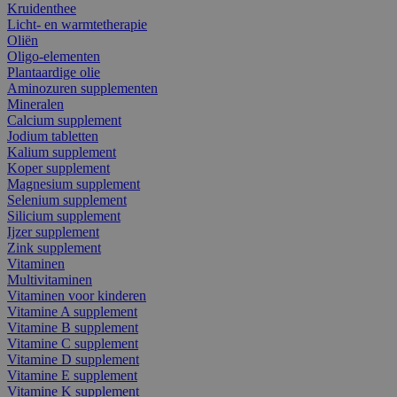
Kruidenthee
Licht- en warmtetherapie
Oliën
Oligo-elementen
Plantaardige olie
Aminozuren supplementen
Mineralen
Calcium supplement
Jodium tabletten
Kalium supplement
Koper supplement
Magnesium supplement
Selenium supplement
Silicium supplement
Ijzer supplement
Zink supplement
Vitaminen
Multivitaminen
Vitaminen voor kinderen
Vitamine A supplement
Vitamine B supplement
Vitamine C supplement
Vitamine D supplement
Vitamine E supplement
Vitamine K supplement