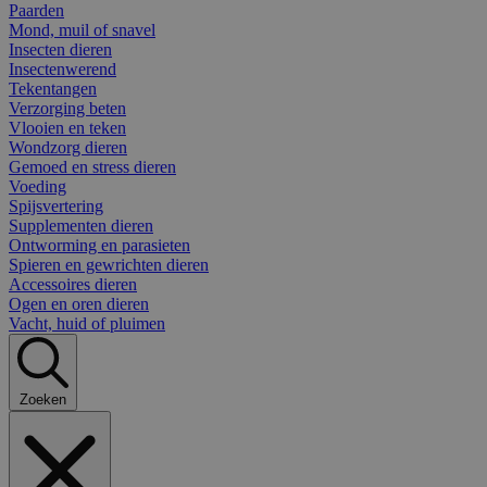
Paarden
Mond, muil of snavel
Insecten dieren
Insectenwerend
Tekentangen
Verzorging beten
Vlooien en teken
Wondzorg dieren
Gemoed en stress dieren
Voeding
Spijsvertering
Supplementen dieren
Ontworming en parasieten
Spieren en gewrichten dieren
Accessoires dieren
Ogen en oren dieren
Vacht, huid of pluimen
Zoeken