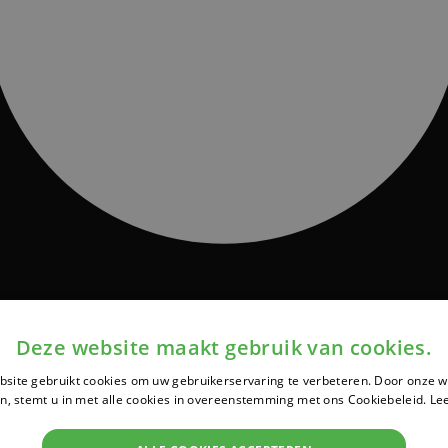
Deze website maakt gebruik van cookies.
site gebruikt cookies om uw gebruikerservaring te verbeteren. Door onze w
n, stemt u in met alle cookies in overeenstemming met ons Cookiebeleid.
Le