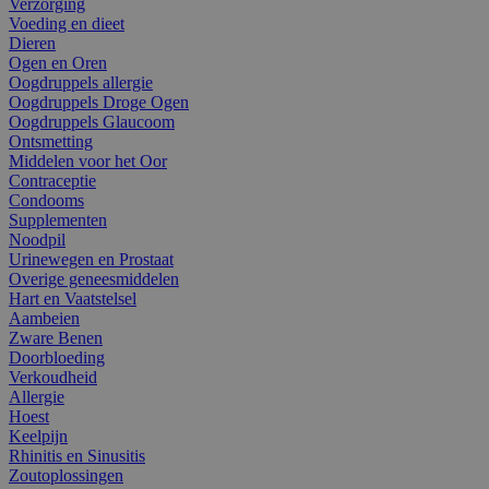
Verzorging
Voeding en dieet
Dieren
Ogen en Oren
Oogdruppels allergie
Oogdruppels Droge Ogen
Oogdruppels Glaucoom
Ontsmetting
Middelen voor het Oor
Contraceptie
Condooms
Supplementen
Noodpil
Urinewegen en Prostaat
Overige geneesmiddelen
Hart en Vaatstelsel
Aambeien
Zware Benen
Doorbloeding
Verkoudheid
Allergie
Hoest
Keelpijn
Rhinitis en Sinusitis
Zoutoplossingen