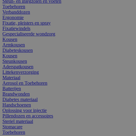
Steun- en inlegzolen en voeten
Toebehoren
Verbanddozen
Ergonomie
Fixatie, pleisters en spray
Fixatiewindels
Gespecialiseerde wondzorg
Kousen
Armkousen
Diabeteskousen
Kousen
Steunkousen
Aderspatkousen
Littekenverzorging
Materiaal
Aerosol en Toebehoren
Batterijen
Brandwonden
Diabetes materiaal
Handschoenen
Oplossing voor injectie
Pillendozen en accessoires
Steriel materiaal
Stomacare
Toebehoren