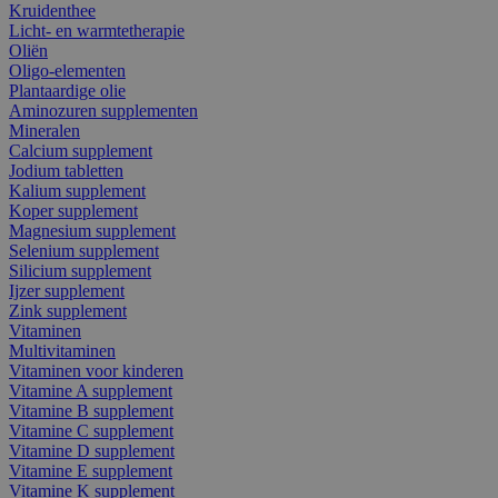
Kruidenthee
Licht- en warmtetherapie
Oliën
Oligo-elementen
Plantaardige olie
Aminozuren supplementen
Mineralen
Calcium supplement
Jodium tabletten
Kalium supplement
Koper supplement
Magnesium supplement
Selenium supplement
Silicium supplement
Ijzer supplement
Zink supplement
Vitaminen
Multivitaminen
Vitaminen voor kinderen
Vitamine A supplement
Vitamine B supplement
Vitamine C supplement
Vitamine D supplement
Vitamine E supplement
Vitamine K supplement