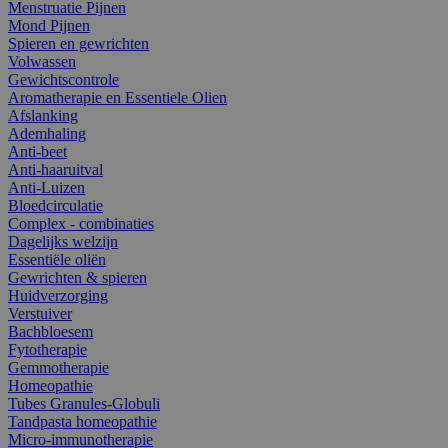
Menstruatie Pijnen
Mond Pijnen
Spieren en gewrichten
Volwassen
Gewichtscontrole
Aromatherapie en Essentiele Olien
Afslanking
Ademhaling
Anti-beet
Anti-haaruitval
Anti-Luizen
Bloedcirculatie
Complex - combinaties
Dagelijks welzijn
Essentiële oliën
Gewrichten & spieren
Huidverzorging
Verstuiver
Bachbloesem
Fytotherapie
Gemmotherapie
Homeopathie
Tubes Granules-Globuli
Tandpasta homeopathie
Micro-immunotherapie