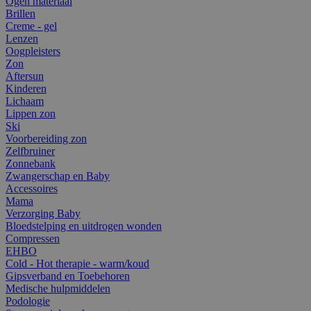
Ogen materiaal
Brillen
Creme - gel
Lenzen
Oogpleisters
Zon
Aftersun
Kinderen
Lichaam
Lippen zon
Ski
Voorbereiding zon
Zelfbruiner
Zonnebank
Zwangerschap en Baby
Accessoires
Mama
Verzorging Baby
Bloedstelping en uitdrogen wonden
Compressen
EHBO
Cold - Hot therapie - warm/koud
Gipsverband en Toebehoren
Medische hulpmiddelen
Podologie