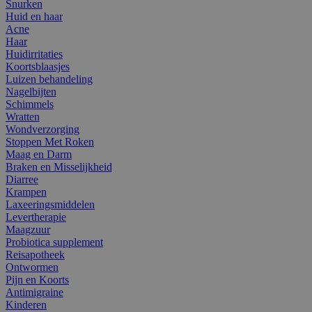
Snurken
Huid en haar
Acne
Haar
Huidirritaties
Koortsblaasjes
Luizen behandeling
Nagelbijten
Schimmels
Wratten
Wondverzorging
Stoppen Met Roken
Maag en Darm
Braken en Misselijkheid
Diarree
Krampen
Laxeeringsmiddelen
Levertherapie
Maagzuur
Probiotica supplement
Reisapotheek
Ontwormen
Pijn en Koorts
Antimigraine
Kinderen