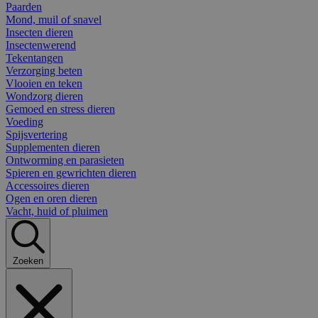
Paarden
Mond, muil of snavel
Insecten dieren
Insectenwerend
Tekentangen
Verzorging beten
Vlooien en teken
Wondzorg dieren
Gemoed en stress dieren
Voeding
Spijsvertering
Supplementen dieren
Ontworming en parasieten
Spieren en gewrichten dieren
Accessoires dieren
Ogen en oren dieren
Vacht, huid of pluimen
Zoeken