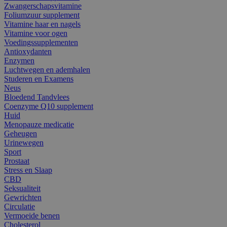
Zwangerschapsvitamine
Foliumzuur supplement
Vitamine haar en nagels
Vitamine voor ogen
Voedingssupplementen
Antioxydanten
Enzymen
Luchtwegen en ademhalen
Studeren en Examens
Neus
Bloedend Tandvlees
Coenzyme Q10 supplement
Huid
Menopauze medicatie
Geheugen
Urinewegen
Sport
Prostaat
Stress en Slaap
CBD
Seksualiteit
Gewrichten
Circulatie
Vermoeide benen
Cholesterol