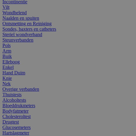
Incontinentie
Vilt
Wondhelend
Naalden en spuiten
Ontsmetting en Reiniging
Sondes, baxters en catheters
Steriel wondverband
Steunverbanden
Pols
Arm
Buik
Elleboog
Enkel
Hand Duim
Knie
Nek
Overige verbanden
Thuistests
Alcoholtests
Bloeddrukmeters
Bodyfatmeter
Cholesteroltest
Drugtest
Glucosemeters
Hartslagmeter