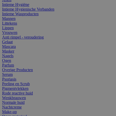
Intieme Hygiëne
Intieme Hygienische Verbanden
Intieme Wasproducten
Mannen
Littekens
Lippen
Vrouwen
Anti rimpel - veroudering
Gelaat
Mascara
Masker
Nagels
Ogen
Parfum
Overige Producten
Serum
Psoriasis
Peeling en Scrub
Pigmentvlekken
Rode reactive huid
Wenkbrauwen
Normale huid
Nachtcreme
Make-up