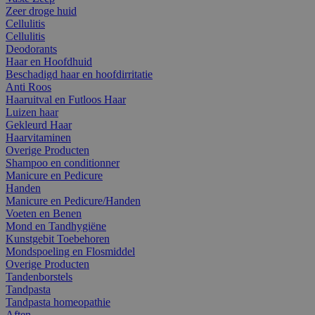
Zeer droge huid
Cellulitis
Cellulitis
Deodorants
Haar en Hoofdhuid
Beschadigd haar en hoofdirritatie
Anti Roos
Haaruitval en Futloos Haar
Luizen haar
Gekleurd Haar
Haarvitaminen
Overige Producten
Shampoo en conditionner
Manicure en Pedicure
Handen
Manicure en Pedicure/Handen
Voeten en Benen
Mond en Tandhygiëne
Kunstgebit Toebehoren
Mondspoeling en Flosmiddel
Overige Producten
Tandenborstels
Tandpasta
Tandpasta homeopathie
Aften