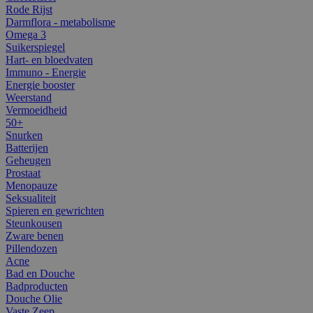
Rode Rijst
Darmflora - metabolisme
Omega 3
Suikerspiegel
Hart- en bloedvaten
Immuno - Energie
Energie booster
Weerstand
Vermoeidheid
50+
Snurken
Batterijen
Geheugen
Prostaat
Menopauze
Seksualiteit
Spieren en gewrichten
Steunkousen
Zware benen
Pillendozen
Acne
Bad en Douche
Badproducten
Douche Olie
Vaste Zeep