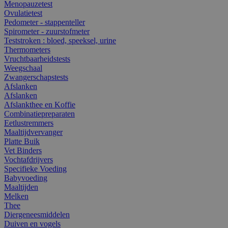
Menopauzetest
Ovulatietest
Pedometer - stappenteller
Spirometer - zuurstofmeter
Teststroken : bloed, speeksel, urine
Thermometers
Vruchtbaarheidstests
Weegschaal
Zwangerschapstests
Afslanken
Afslanken
Afslankthee en Koffie
Combinatiepreparaten
Eetlustremmers
Maaltijdvervanger
Platte Buik
Vet Binders
Vochtafdrijvers
Specifieke Voeding
Babyvoeding
Maaltijden
Melken
Thee
Diergeneesmiddelen
Duiven en vogels