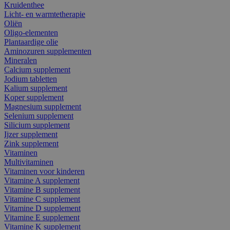
Kruidenthee
Licht- en warmtetherapie
Oliën
Oligo-elementen
Plantaardige olie
Aminozuren supplementen
Mineralen
Calcium supplement
Jodium tabletten
Kalium supplement
Koper supplement
Magnesium supplement
Selenium supplement
Silicium supplement
Ijzer supplement
Zink supplement
Vitaminen
Multivitaminen
Vitaminen voor kinderen
Vitamine A supplement
Vitamine B supplement
Vitamine C supplement
Vitamine D supplement
Vitamine E supplement
Vitamine K supplement