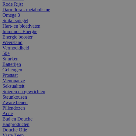
Rode Rijst
Darmflora - metabolisme
Omega 3
Suikerspiegel
Hart- en bloedvaten
Immuno - Energie
Energie booster
Weerstand
Vermoeidheid
50+
Snurken
Batterijen
Geheugen
Prostaat
Menopauze
Seksualiteit
Spieren en gewrichten
Steunkousen
Zware benen
Pillendozen
Acne
Bad en Douche
Badproducten
Douche Olie
Vaste Zeep