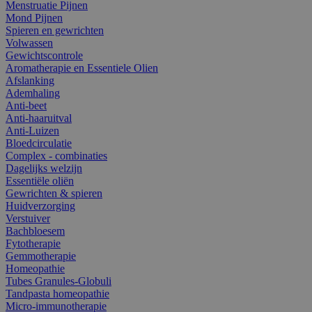
Menstruatie Pijnen
Mond Pijnen
Spieren en gewrichten
Volwassen
Gewichtscontrole
Aromatherapie en Essentiele Olien
Afslanking
Ademhaling
Anti-beet
Anti-haaruitval
Anti-Luizen
Bloedcirculatie
Complex - combinaties
Dagelijks welzijn
Essentiële oliën
Gewrichten & spieren
Huidverzorging
Verstuiver
Bachbloesem
Fytotherapie
Gemmotherapie
Homeopathie
Tubes Granules-Globuli
Tandpasta homeopathie
Micro-immunotherapie