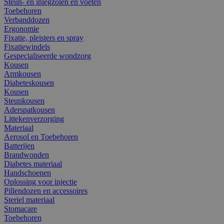
Steun- en inlegzolen en voeten
Toebehoren
Verbanddozen
Ergonomie
Fixatie, pleisters en spray
Fixatiewindels
Gespecialiseerde wondzorg
Kousen
Armkousen
Diabeteskousen
Kousen
Steunkousen
Aderspatkousen
Littekenverzorging
Materiaal
Aerosol en Toebehoren
Batterijen
Brandwonden
Diabetes materiaal
Handschoenen
Oplossing voor injectie
Pillendozen en accessoires
Steriel materiaal
Stomacare
Toebehoren