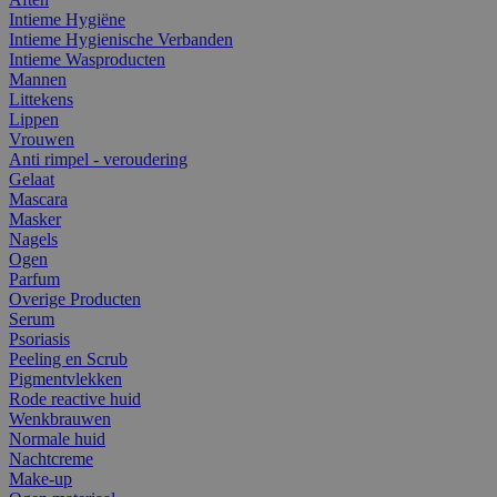
Intieme Hygiëne
Intieme Hygienische Verbanden
Intieme Wasproducten
Mannen
Littekens
Lippen
Vrouwen
Anti rimpel - veroudering
Gelaat
Mascara
Masker
Nagels
Ogen
Parfum
Overige Producten
Serum
Psoriasis
Peeling en Scrub
Pigmentvlekken
Rode reactive huid
Wenkbrauwen
Normale huid
Nachtcreme
Make-up