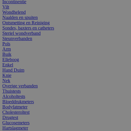
Incontinentie
Vilt
Wondhelend
Naalden en spuiten
Ontsmetting en Reiniging
Sondes, baxters en catheters
Steriel wondverband
Steunverbanden
Pols
Arm
Buik
Elleboog
Enkel
Hand Duim
Knie
Nek
Overige verbanden
Thuistests
Alcoholtests
Bloeddrukmeters
Bodyfatmeter
Cholesteroltest
Drugtest
Glucosemeters
Hartslagmeter