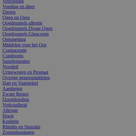
Verzorging
Voeding en dieet
Dieren
Ogen en Oren
Oogdruppels allergie
Oogdruppels Droge Ogen
Oogdruppels Glaucoom
Ontsmetting
Middelen voor het Oor
Contraceptie
Condooms
Supplementen
Noodpil
Urinewegen en Prostaat
Overige geneesmiddelen
Hart en Vaatstelsel
Aambeien
Zware Benen
Doorbloeding
Verkoudheid
Allergie
Hoest
Keelpijn
Rhinitis en Sinusitis
Zoutoplossingen