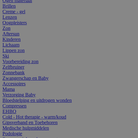
Ogen materiaal
Brillen
Creme - gel
Lenzen
Oogpleisters
Zon
Aftersun
Kinderen
Lichaam
Lippen zon
Ski
Voorbereiding zon
Zelfbruiner
Zonnebank
Zwangerschap en Baby
Accessoires
Mama
Verzorging Baby
Bloedstelping en uitdrogen wonden
Compressen
EHBO
Cold - Hot therapie - warm/koud
Gipsverband en Toebehoren
Medische hulpmiddelen
Podologie