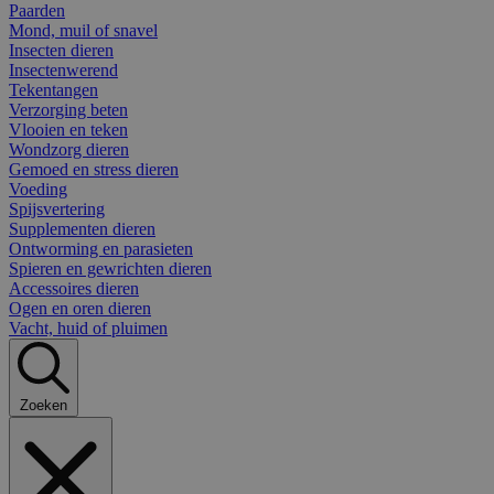
Paarden
Mond, muil of snavel
Insecten dieren
Insectenwerend
Tekentangen
Verzorging beten
Vlooien en teken
Wondzorg dieren
Gemoed en stress dieren
Voeding
Spijsvertering
Supplementen dieren
Ontworming en parasieten
Spieren en gewrichten dieren
Accessoires dieren
Ogen en oren dieren
Vacht, huid of pluimen
Zoeken