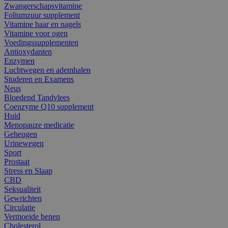
Zwangerschapsvitamine
Foliumzuur supplement
Vitamine haar en nagels
Vitamine voor ogen
Voedingssupplementen
Antioxydanten
Enzymen
Luchtwegen en ademhalen
Studeren en Examens
Neus
Bloedend Tandvlees
Coenzyme Q10 supplement
Huid
Menopauze medicatie
Geheugen
Urinewegen
Sport
Prostaat
Stress en Slaap
CBD
Seksualiteit
Gewrichten
Circulatie
Vermoeide benen
Cholesterol