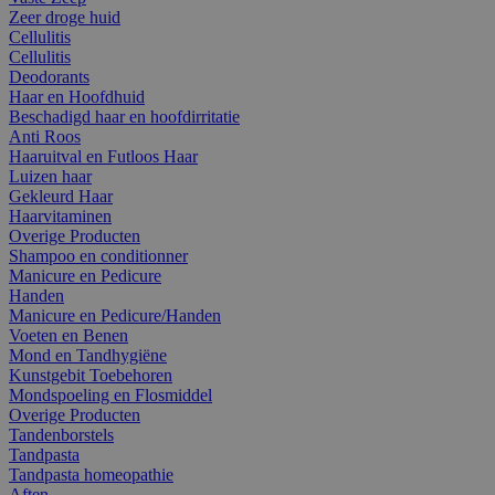
Zeer droge huid
Cellulitis
Cellulitis
Deodorants
Haar en Hoofdhuid
Beschadigd haar en hoofdirritatie
Anti Roos
Haaruitval en Futloos Haar
Luizen haar
Gekleurd Haar
Haarvitaminen
Overige Producten
Shampoo en conditionner
Manicure en Pedicure
Handen
Manicure en Pedicure/Handen
Voeten en Benen
Mond en Tandhygiëne
Kunstgebit Toebehoren
Mondspoeling en Flosmiddel
Overige Producten
Tandenborstels
Tandpasta
Tandpasta homeopathie
Aften