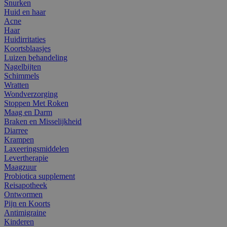
Snurken
Huid en haar
Acne
Haar
Huidirritaties
Koortsblaasjes
Luizen behandeling
Nagelbijten
Schimmels
Wratten
Wondverzorging
Stoppen Met Roken
Maag en Darm
Braken en Misselijkheid
Diarree
Krampen
Laxeeringsmiddelen
Levertherapie
Maagzuur
Probiotica supplement
Reisapotheek
Ontwormen
Pijn en Koorts
Antimigraine
Kinderen