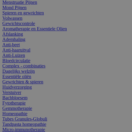
Menstruatie Pijnen
Mond Pijnen
Spieren en gewrichten
Volwassen
Gewichtscontrole
Aromatherapie en Essentiele Olien
Afslanking
Ademhaling
Anti-beet
Anti-haaruitval
Anti-Luizen
Bloedcirculatie
Complex - combinaties
Dagelijks welzijn
Essentiële oliën
Gewrichten & spieren
Huidverzorging
Verstuiver
Bachbloesem
Fytotherapie
Gemmotherapie
Homeopathie
Tubes Granules-Globuli
Tandpasta homeopathie
Micro-immunotherapie