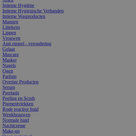
Intieme Hygiëne
Intieme Hygienische Verbanden
Intieme Wasproducten
Mannen
Littekens
Lippen
Vrouwen
Anti rimpel - veroudering
Gelaat
Mascara
Masker
Nagels
Ogen
Parfum
Overige Producten
Serum
Psoriasis
Peeling en Scrub
Pigmentvlekken
Rode reactive huid
Wenkbrauwen
Normale huid
Nachtcreme
Make-up