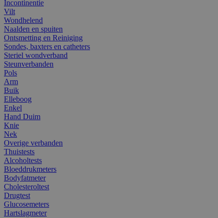
Incontinentie
Vilt
Wondhelend
Naalden en spuiten
Ontsmetting en Reiniging
Sondes, baxters en catheters
Steriel wondverband
Steunverbanden
Pols
Arm
Buik
Elleboog
Enkel
Hand Duim
Knie
Nek
Overige verbanden
Thuistests
Alcoholtests
Bloeddrukmeters
Bodyfatmeter
Cholesteroltest
Drugtest
Glucosemeters
Hartslagmeter