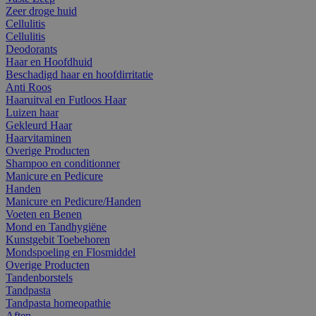
Zeer droge huid
Cellulitis
Cellulitis
Deodorants
Haar en Hoofdhuid
Beschadigd haar en hoofdirritatie
Anti Roos
Haaruitval en Futloos Haar
Luizen haar
Gekleurd Haar
Haarvitaminen
Overige Producten
Shampoo en conditionner
Manicure en Pedicure
Handen
Manicure en Pedicure/Handen
Voeten en Benen
Mond en Tandhygiëne
Kunstgebit Toebehoren
Mondspoeling en Flosmiddel
Overige Producten
Tandenborstels
Tandpasta
Tandpasta homeopathie
Aften