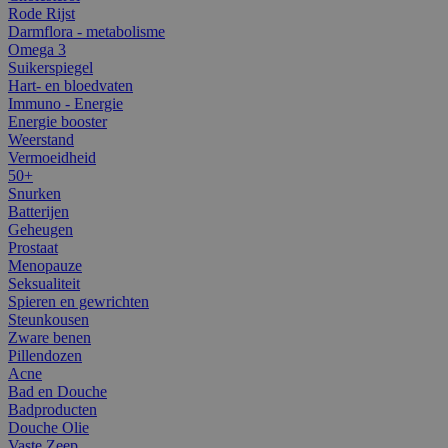
Rode Rijst
Darmflora - metabolisme
Omega 3
Suikerspiegel
Hart- en bloedvaten
Immuno - Energie
Energie booster
Weerstand
Vermoeidheid
50+
Snurken
Batterijen
Geheugen
Prostaat
Menopauze
Seksualiteit
Spieren en gewrichten
Steunkousen
Zware benen
Pillendozen
Acne
Bad en Douche
Badproducten
Douche Olie
Vaste Zeep