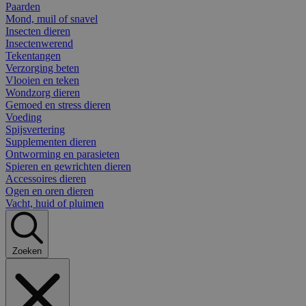
Paarden
Mond, muil of snavel
Insecten dieren
Insectenwerend
Tekentangen
Verzorging beten
Vlooien en teken
Wondzorg dieren
Gemoed en stress dieren
Voeding
Spijsvertering
Supplementen dieren
Ontworming en parasieten
Spieren en gewrichten dieren
Accessoires dieren
Ogen en oren dieren
Vacht, huid of pluimen
Zoeken