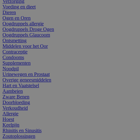
Verzorging
Voeding en dieet
Dieren
Ogen en Oren
Oogdruppels allergie
Oogdruppels Droge Ogen
Oogdruppels Glaucoom
Ontsmetting
Middelen voor het Oor
Contraceptie
Condooms
Supplementen
Noodpil
Urinewegen en Prostaat
Overige geneesmiddelen
Hart en Vaatstelsel
Aambeien
Zware Benen
Doorbloeding
Verkoudheid
Allergie
Hoest
Keelpijn
Rhinitis en Sinusitis
Zoutoplossingen