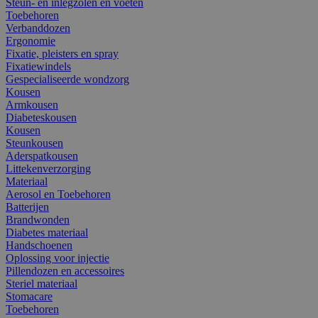
Steun- en inlegzolen en voeten
Toebehoren
Verbanddozen
Ergonomie
Fixatie, pleisters en spray
Fixatiewindels
Gespecialiseerde wondzorg
Kousen
Armkousen
Diabeteskousen
Kousen
Steunkousen
Aderspatkousen
Littekenverzorging
Materiaal
Aerosol en Toebehoren
Batterijen
Brandwonden
Diabetes materiaal
Handschoenen
Oplossing voor injectie
Pillendozen en accessoires
Steriel materiaal
Stomacare
Toebehoren