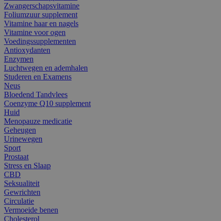
Zwangerschapsvitamine
Foliumzuur supplement
Vitamine haar en nagels
Vitamine voor ogen
Voedingssupplementen
Antioxydanten
Enzymen
Luchtwegen en ademhalen
Studeren en Examens
Neus
Bloedend Tandvlees
Coenzyme Q10 supplement
Huid
Menopauze medicatie
Geheugen
Urinewegen
Sport
Prostaat
Stress en Slaap
CBD
Seksualiteit
Gewrichten
Circulatie
Vermoeide benen
Cholesterol