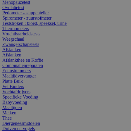
Menopauzetest
Ovulatietest
Pedometer - stappenteller
Spirometer - zuurstofmeter
Teststroken : bloed, speeksel, urine
Thermometers
Vruchtbaarheidstests
Weegschaal
Zwangerschapstests
Afslanken
Afslanken
Afslankthee en Koffie
Combinatiepreparaten
Eetlustremmers
Maaltijdvervanger
Platte Buik
Vet Binders
Vochtafdrijvers
Specifieke Voeding
Babyvoeding
Maaltijden
Melken
Thee
Diergeneesmiddelen
Duiven en vogels