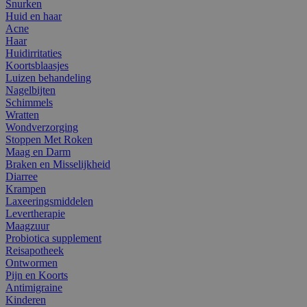
Snurken
Huid en haar
Acne
Haar
Huidirritaties
Koortsblaasjes
Luizen behandeling
Nagelbijten
Schimmels
Wratten
Wondverzorging
Stoppen Met Roken
Maag en Darm
Braken en Misselijkheid
Diarree
Krampen
Laxeeringsmiddelen
Levertherapie
Maagzuur
Probiotica supplement
Reisapotheek
Ontwormen
Pijn en Koorts
Antimigraine
Kinderen