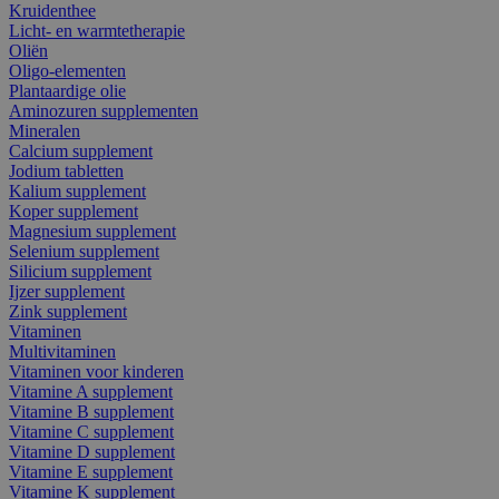
Kruidenthee
Licht- en warmtetherapie
Oliën
Oligo-elementen
Plantaardige olie
Aminozuren supplementen
Mineralen
Calcium supplement
Jodium tabletten
Kalium supplement
Koper supplement
Magnesium supplement
Selenium supplement
Silicium supplement
Ijzer supplement
Zink supplement
Vitaminen
Multivitaminen
Vitaminen voor kinderen
Vitamine A supplement
Vitamine B supplement
Vitamine C supplement
Vitamine D supplement
Vitamine E supplement
Vitamine K supplement