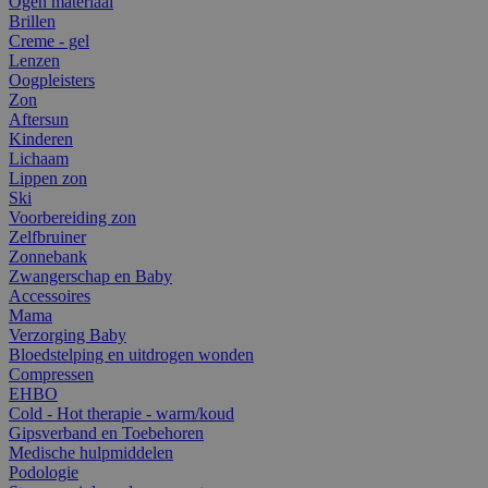
Ogen materiaal
Brillen
Creme - gel
Lenzen
Oogpleisters
Zon
Aftersun
Kinderen
Lichaam
Lippen zon
Ski
Voorbereiding zon
Zelfbruiner
Zonnebank
Zwangerschap en Baby
Accessoires
Mama
Verzorging Baby
Bloedstelping en uitdrogen wonden
Compressen
EHBO
Cold - Hot therapie - warm/koud
Gipsverband en Toebehoren
Medische hulpmiddelen
Podologie