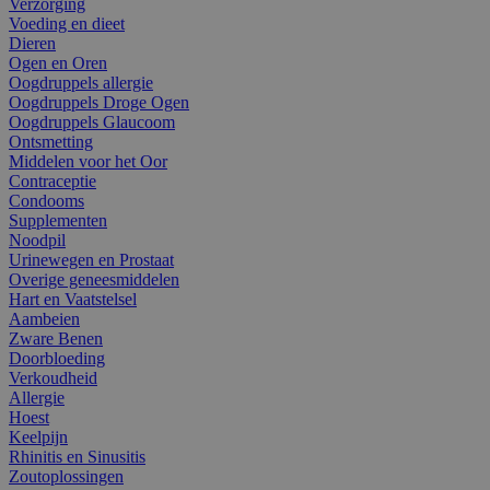
Verzorging
Voeding en dieet
Dieren
Ogen en Oren
Oogdruppels allergie
Oogdruppels Droge Ogen
Oogdruppels Glaucoom
Ontsmetting
Middelen voor het Oor
Contraceptie
Condooms
Supplementen
Noodpil
Urinewegen en Prostaat
Overige geneesmiddelen
Hart en Vaatstelsel
Aambeien
Zware Benen
Doorbloeding
Verkoudheid
Allergie
Hoest
Keelpijn
Rhinitis en Sinusitis
Zoutoplossingen