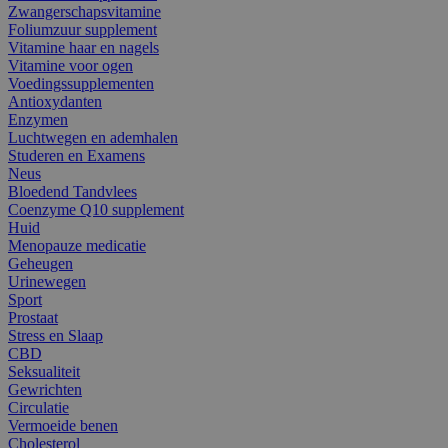
Zwangerschapsvitamine
Foliumzuur supplement
Vitamine haar en nagels
Vitamine voor ogen
Voedingssupplementen
Antioxydanten
Enzymen
Luchtwegen en ademhalen
Studeren en Examens
Neus
Bloedend Tandvlees
Coenzyme Q10 supplement
Huid
Menopauze medicatie
Geheugen
Urinewegen
Sport
Prostaat
Stress en Slaap
CBD
Seksualiteit
Gewrichten
Circulatie
Vermoeide benen
Cholesterol