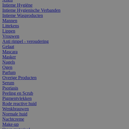
Intieme Hygiëne
Intieme Hygienische Verbanden
Intieme Wasproducten
Mannen
Littekens
Lippen
Vrouwen
Anti rimpel - veroudering
Gelaat
Mascara
Masker
Nagels
Ogen
Parfum
Overige Producten
Serum
Psoriasis
Peeling en Scrub
Pigmentvlekken
Rode reactive huid
Wenkbrauwen
Normale huid
Nachtcreme
Make-up