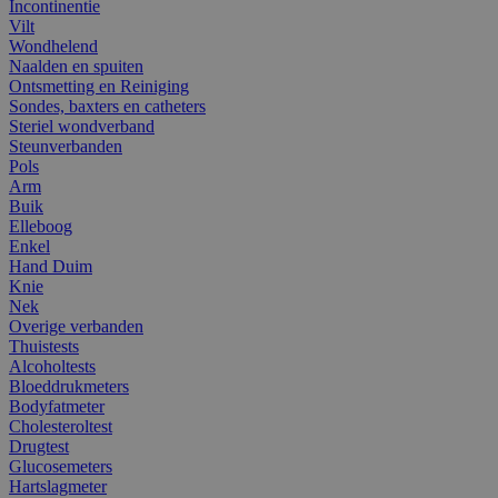
Incontinentie
Vilt
Wondhelend
Naalden en spuiten
Ontsmetting en Reiniging
Sondes, baxters en catheters
Steriel wondverband
Steunverbanden
Pols
Arm
Buik
Elleboog
Enkel
Hand Duim
Knie
Nek
Overige verbanden
Thuistests
Alcoholtests
Bloeddrukmeters
Bodyfatmeter
Cholesteroltest
Drugtest
Glucosemeters
Hartslagmeter