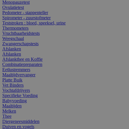
Menopauzetest
Ovulatietest
Pedometer - stappenteller
Spirometer - zuurstofmeter
Teststroken : bloed, speeksel, urine
Thermometers
Vruchtbaarheidstests
Weegschaal
Zwangerschapstests
Afslanken
Afslanken
Afslankthee en Koffie
Combinatiepreparaten
Eetlustremmers
Maaltijdvervanger
Platte Buik
Vet Binders
Vochtafdrijvers
Specifieke Voeding
Babyvoeding
Maaltijden
Melken
Thee
Diergeneesmiddelen
Duiven en vogels