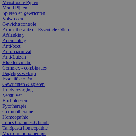
Menstruatie Pijnen
Mond Pijnen
Spieren en gewrichten
Volwassen
Gewichtscontrole
Aromatherapie en Essentiele Olien
Afslanking
Ademhaling
Anti-beet
Anti-haaruitval
Anti-Luizen
Bloedcirculatie
Complex - combinaties
Dagelijks welzijn
Essentiële oliën
Gewrichten & spieren
Huidverzorging
Verstuiver
Bachbloesem
Fytotherapie
Gemmotherapie
Homeopathie
Tubes Granules-Globuli
Tandpasta homeopathie
Micro-immunotherapie