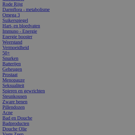
Rode Rijst
Darmflora - metabolisme
Omega 3
Suikerspiegel
Hart- en bloedvaten
Immuno - Energie
Energie booster
Weerstand
Vermoeidheid
50+
Snurken
Batterijen
Geheugen
Prostaat
Menopauze
Seksualiteit
Spieren en gewrichten
Steunkousen
Zware benen
Pillendozen
Acne
Bad en Douche
Badproducten
Douche Olie
Vaste Zeep