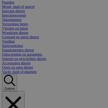
Paarden
Mond, muil of snavel
Insecten dieren
Insectenwerend
Tekentangen
Verzorging beten
Vlooien en teken
Wondzorg dieren
Gemoed en stress dieren
Voeding
Spijsvertering
Supplementen dieren
Ontworming en parasieten
Spieren en gewrichten dieren
Accessoires dieren
Ogen en oren dieren
Vacht, huid of pluimen
Zoeken