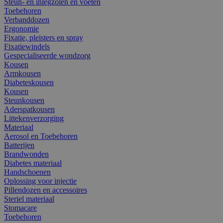
Steun- en inlegzolen en voeten
Toebehoren
Verbanddozen
Ergonomie
Fixatie, pleisters en spray
Fixatiewindels
Gespecialiseerde wondzorg
Kousen
Armkousen
Diabeteskousen
Kousen
Steunkousen
Aderspatkousen
Littekenverzorging
Materiaal
Aerosol en Toebehoren
Batterijen
Brandwonden
Diabetes materiaal
Handschoenen
Oplossing voor injectie
Pillendozen en accessoires
Steriel materiaal
Stomacare
Toebehoren