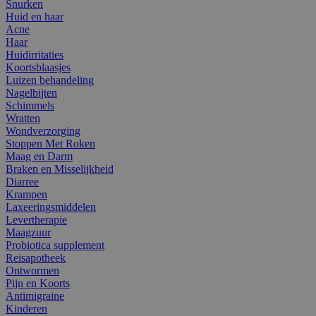
Snurken
Huid en haar
Acne
Haar
Huidirritaties
Koortsblaasjes
Luizen behandeling
Nagelbijten
Schimmels
Wratten
Wondverzorging
Stoppen Met Roken
Maag en Darm
Braken en Misselijkheid
Diarree
Krampen
Laxeeringsmiddelen
Levertherapie
Maagzuur
Probiotica supplement
Reisapotheek
Ontwormen
Pijn en Koorts
Antimigraine
Kinderen