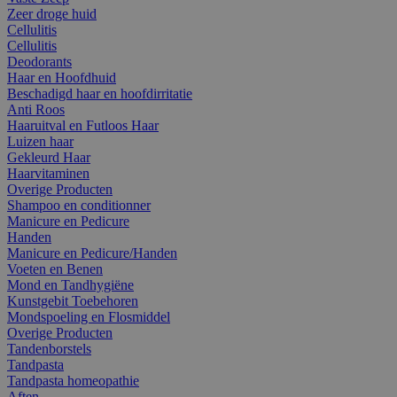
Zeer droge huid
Cellulitis
Cellulitis
Deodorants
Haar en Hoofdhuid
Beschadigd haar en hoofdirritatie
Anti Roos
Haaruitval en Futloos Haar
Luizen haar
Gekleurd Haar
Haarvitaminen
Overige Producten
Shampoo en conditionner
Manicure en Pedicure
Handen
Manicure en Pedicure/Handen
Voeten en Benen
Mond en Tandhygiëne
Kunstgebit Toebehoren
Mondspoeling en Flosmiddel
Overige Producten
Tandenborstels
Tandpasta
Tandpasta homeopathie
Aften