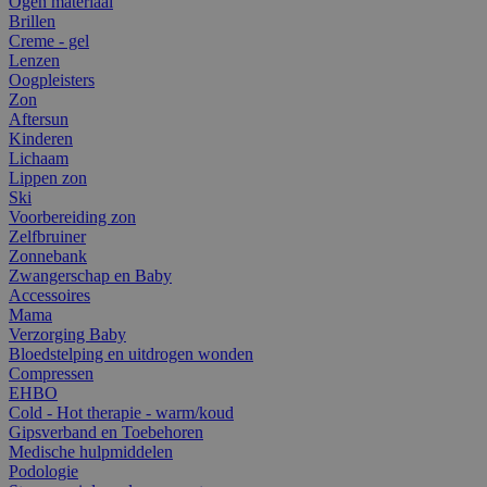
Ogen materiaal
Brillen
Creme - gel
Lenzen
Oogpleisters
Zon
Aftersun
Kinderen
Lichaam
Lippen zon
Ski
Voorbereiding zon
Zelfbruiner
Zonnebank
Zwangerschap en Baby
Accessoires
Mama
Verzorging Baby
Bloedstelping en uitdrogen wonden
Compressen
EHBO
Cold - Hot therapie - warm/koud
Gipsverband en Toebehoren
Medische hulpmiddelen
Podologie