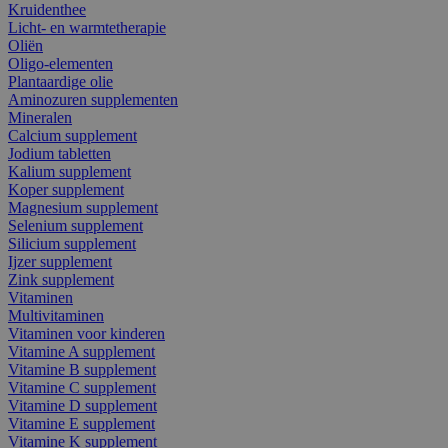
Kruidenthee
Licht- en warmtetherapie
Oliën
Oligo-elementen
Plantaardige olie
Aminozuren supplementen
Mineralen
Calcium supplement
Jodium tabletten
Kalium supplement
Koper supplement
Magnesium supplement
Selenium supplement
Silicium supplement
Ijzer supplement
Zink supplement
Vitaminen
Multivitaminen
Vitaminen voor kinderen
Vitamine A supplement
Vitamine B supplement
Vitamine C supplement
Vitamine D supplement
Vitamine E supplement
Vitamine K supplement