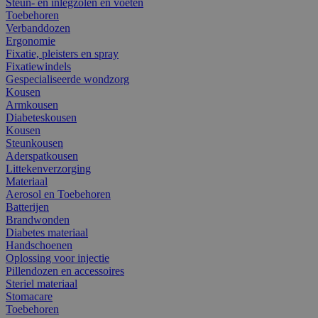
Steun- en inlegzolen en voeten
Toebehoren
Verbanddozen
Ergonomie
Fixatie, pleisters en spray
Fixatiewindels
Gespecialiseerde wondzorg
Kousen
Armkousen
Diabeteskousen
Kousen
Steunkousen
Aderspatkousen
Littekenverzorging
Materiaal
Aerosol en Toebehoren
Batterijen
Brandwonden
Diabetes materiaal
Handschoenen
Oplossing voor injectie
Pillendozen en accessoires
Steriel materiaal
Stomacare
Toebehoren