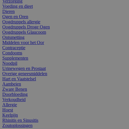
Verzorging
Voeding en dieet
Dieren
Ogen en Oren
Oogdruppels allergie
Oogdruppels Droge Ogen
Oogdruppels Glaucoom
Ontsmetting
Middelen voor het Oor
Contraceptie
Condooms
Supplementen
Noodpil
Urinewegen en Prostaat
Overige geneesmiddelen
Hart en Vaatstelsel
Aambeien
Zware Benen
Doorbloeding
Verkoudheid
Allergie
Hoest
Keelpijn
Rhinitis en Sinusitis
Zoutoplossingen