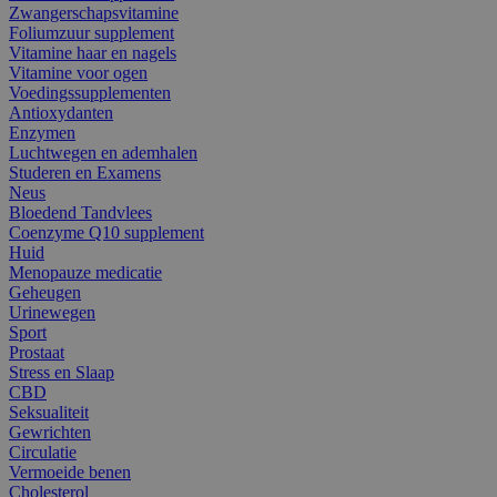
Zwangerschapsvitamine
Foliumzuur supplement
Vitamine haar en nagels
Vitamine voor ogen
Voedingssupplementen
Antioxydanten
Enzymen
Luchtwegen en ademhalen
Studeren en Examens
Neus
Bloedend Tandvlees
Coenzyme Q10 supplement
Huid
Menopauze medicatie
Geheugen
Urinewegen
Sport
Prostaat
Stress en Slaap
CBD
Seksualiteit
Gewrichten
Circulatie
Vermoeide benen
Cholesterol