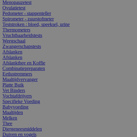
Menopauzetest
Ovulatietest
Pedometer - stappenteller
Spirometer - zuurstofmeter
Teststroken : bloed, speeksel, urine
Thermometers
Vruchtbaarheidstests
Weegschaal
Zwangerschapstests
Afslanken
Afslanken
Afslankthee en Koffie
Combinatiepreparaten
Eetlustremmers
Maaltijdvervanger
Platte Buik
Vet Binders
Vochtafdrijvers
Specifieke Voeding
Babyvoeding
Maaltijden
Melken
Thee
Diergeneesmiddelen
Duiven en vogels