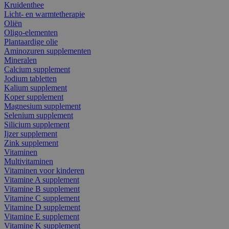
Kruidenthee
Licht- en warmtetherapie
Oliën
Oligo-elementen
Plantaardige olie
Aminozuren supplementen
Mineralen
Calcium supplement
Jodium tabletten
Kalium supplement
Koper supplement
Magnesium supplement
Selenium supplement
Silicium supplement
Ijzer supplement
Zink supplement
Vitaminen
Multivitaminen
Vitaminen voor kinderen
Vitamine A supplement
Vitamine B supplement
Vitamine C supplement
Vitamine D supplement
Vitamine E supplement
Vitamine K supplement