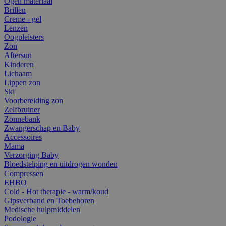
Ogen materiaal
Brillen
Creme - gel
Lenzen
Oogpleisters
Zon
Aftersun
Kinderen
Lichaam
Lippen zon
Ski
Voorbereiding zon
Zelfbruiner
Zonnebank
Zwangerschap en Baby
Accessoires
Mama
Verzorging Baby
Bloedstelping en uitdrogen wonden
Compressen
EHBO
Cold - Hot therapie - warm/koud
Gipsverband en Toebehoren
Medische hulpmiddelen
Podologie