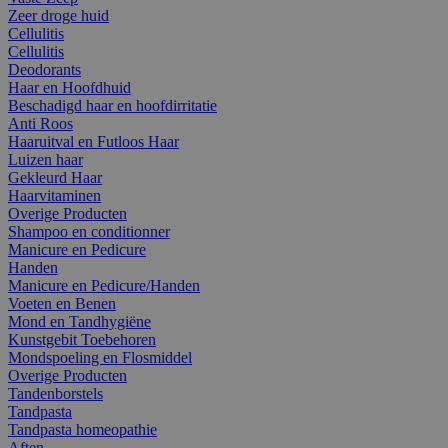
Zeer droge huid
Cellulitis
Cellulitis
Deodorants
Haar en Hoofdhuid
Beschadigd haar en hoofdirritatie
Anti Roos
Haaruitval en Futloos Haar
Luizen haar
Gekleurd Haar
Haarvitaminen
Overige Producten
Shampoo en conditionner
Manicure en Pedicure
Handen
Manicure en Pedicure/Handen
Voeten en Benen
Mond en Tandhygiëne
Kunstgebit Toebehoren
Mondspoeling en Flosmiddel
Overige Producten
Tandenborstels
Tandpasta
Tandpasta homeopathie
Aften