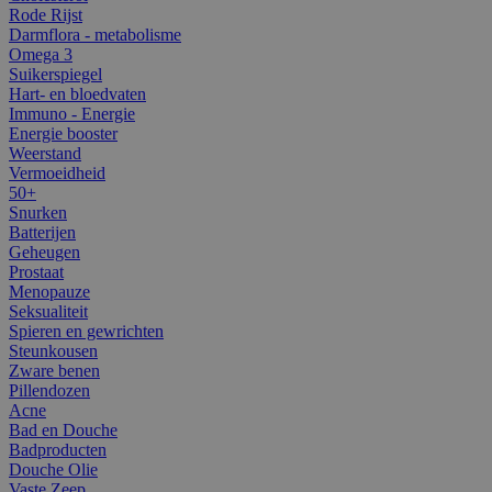
Rode Rijst
Darmflora - metabolisme
Omega 3
Suikerspiegel
Hart- en bloedvaten
Immuno - Energie
Energie booster
Weerstand
Vermoeidheid
50+
Snurken
Batterijen
Geheugen
Prostaat
Menopauze
Seksualiteit
Spieren en gewrichten
Steunkousen
Zware benen
Pillendozen
Acne
Bad en Douche
Badproducten
Douche Olie
Vaste Zeep