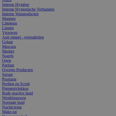
Intieme Hygiëne
Intieme Hygienische Verbanden
Intieme Wasproducten
Mannen
Littekens
Lippen
Vrouwen
Anti rimpel - veroudering
Gelaat
Mascara
Masker
Nagels
Ogen
Parfum
Overige Producten
Serum
Psoriasis
Peeling en Scrub
Pigmentvlekken
Rode reactive huid
Wenkbrauwen
Normale huid
Nachtcreme
Make-up