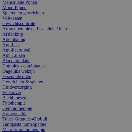
Menstruatie Pijnen
Mond Pijnen
Spieren en gewrichten
Volwassen
Gewichtscontrole
Aromatherapie en Essentiele Olien
Afslanking
Ademhaling
Anti-beet
Anti-haaruitval
Anti-Luizen
Bloedcirculatie
Complex - combinaties
Dagelijks welzijn
Essentiële oliën
Gewrichten & spieren
Huidverzorging
Verstuiver
Bachbloesem
Fytotherapie
Gemmotherapie
Homeopathie
Tubes Granules-Globuli
Tandpasta homeopathie
Micro-immunotherapie