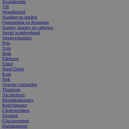
Incontinentie
Vilt
Wondhelend
Naalden en spuiten
Ontsmetting en Reiniging
Sondes, baxters en catheters
Steriel wondverband
Steunverbanden
Pols
Arm
Buik
Elleboog
Enkel
Hand Duim
Knie
Nek
Overige verbanden
Thuistests
Alcoholtests
Bloeddrukmeters
Bodyfatmeter
Cholesteroltest
Drugtest
Glucosemeters
Hartslagmeter