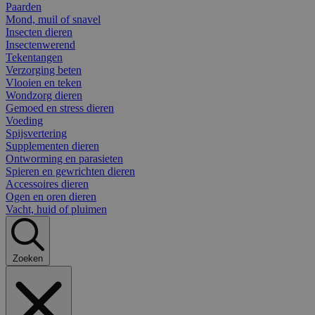
Paarden
Mond, muil of snavel
Insecten dieren
Insectenwerend
Tekentangen
Verzorging beten
Vlooien en teken
Wondzorg dieren
Gemoed en stress dieren
Voeding
Spijsvertering
Supplementen dieren
Ontworming en parasieten
Spieren en gewrichten dieren
Accessoires dieren
Ogen en oren dieren
Vacht, huid of pluimen
Zoeken