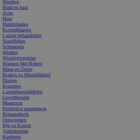
Snurken
Huid en haar
Acne
Haar
Huidirritaties
Koortsblaasjes
Luizen behandeling
Nagelbijten
Schimmels
Wratten
Wondverzorging
Stoppen Met Roken
Maag en Darm
Braken en Misselijkheid
Diarree
Krampen
Laxeeringsmiddelen
Levertherapie
Maagzuur
Probiotica supplement
Reisapotheek
Ontwormen
Pijn en Koorts
Antimigraine
Kinderen