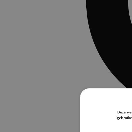
Deze web
gebruike