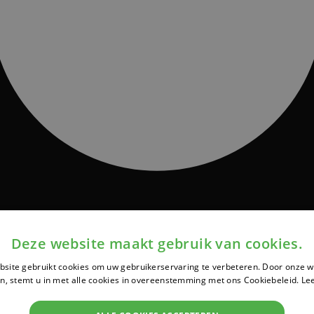
Deze website maakt gebruik van cookies.
site gebruikt cookies om uw gebruikerservaring te verbeteren. Door onze w
n, stemt u in met alle cookies in overeenstemming met ons Cookiebeleid.
Le