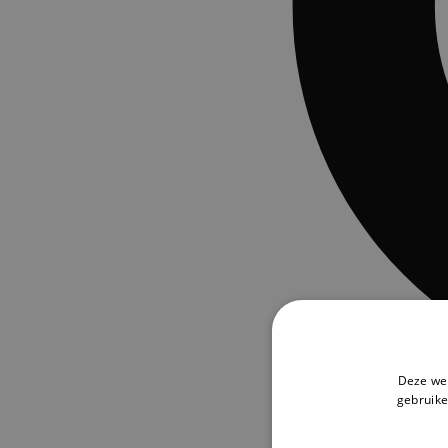
Deze web
gebruike