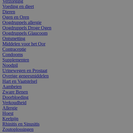
Verzorging
Voeding en dieet
Dieren
Ogen en Oren
Oogdruppels allergie
Oogdruppels Droge Ogen
Oogdruppels Glaucoom
Ontsmetting
Middelen voor het Oor
Contraceptie
Condooms
Supplementen
Noodpil
Urinewegen en Prostaat
Overige geneesmiddelen
Hart en Vaatstelsel
Aambeien
Zware Benen
Doorbloeding
Verkoudheid
Allergie
Hoest
Keelpijn
Rhinitis en Sinusitis
Zoutoplossingen