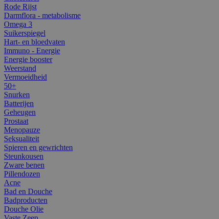
Rode Rijst
Darmflora - metabolisme
Omega 3
Suikerspiegel
Hart- en bloedvaten
Immuno - Energie
Energie booster
Weerstand
Vermoeidheid
50+
Snurken
Batterijen
Geheugen
Prostaat
Menopauze
Seksualiteit
Spieren en gewrichten
Steunkousen
Zware benen
Pillendozen
Acne
Bad en Douche
Badproducten
Douche Olie
Vaste Zeep