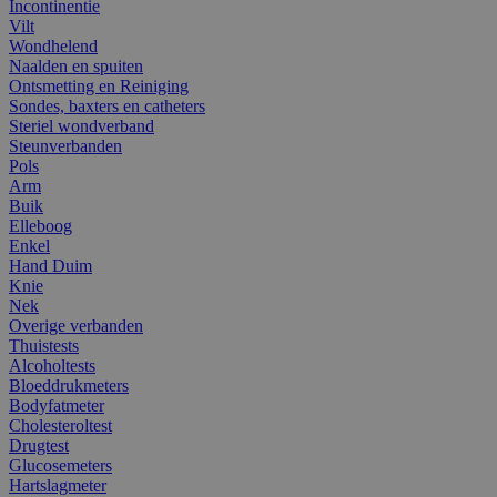
Incontinentie
Vilt
Wondhelend
Naalden en spuiten
Ontsmetting en Reiniging
Sondes, baxters en catheters
Steriel wondverband
Steunverbanden
Pols
Arm
Buik
Elleboog
Enkel
Hand Duim
Knie
Nek
Overige verbanden
Thuistests
Alcoholtests
Bloeddrukmeters
Bodyfatmeter
Cholesteroltest
Drugtest
Glucosemeters
Hartslagmeter