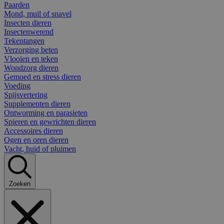
Paarden
Mond, muil of snavel
Insecten dieren
Insectenwerend
Tekentangen
Verzorging beten
Vlooien en teken
Wondzorg dieren
Gemoed en stress dieren
Voeding
Spijsvertering
Supplementen dieren
Ontworming en parasieten
Spieren en gewrichten dieren
Accessoires dieren
Ogen en oren dieren
Vacht, huid of pluimen
Zoeken