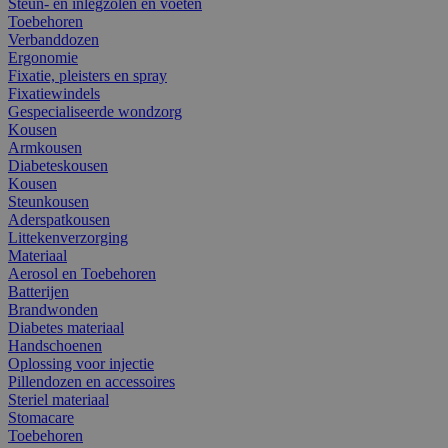
Steun- en inlegzolen en voeten
Toebehoren
Verbanddozen
Ergonomie
Fixatie, pleisters en spray
Fixatiewindels
Gespecialiseerde wondzorg
Kousen
Armkousen
Diabeteskousen
Kousen
Steunkousen
Aderspatkousen
Littekenverzorging
Materiaal
Aerosol en Toebehoren
Batterijen
Brandwonden
Diabetes materiaal
Handschoenen
Oplossing voor injectie
Pillendozen en accessoires
Steriel materiaal
Stomacare
Toebehoren