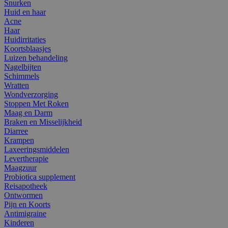
Snurken
Huid en haar
Acne
Haar
Huidirritaties
Koortsblaasjes
Luizen behandeling
Nagelbijten
Schimmels
Wratten
Wondverzorging
Stoppen Met Roken
Maag en Darm
Braken en Misselijkheid
Diarree
Krampen
Laxeeringsmiddelen
Levertherapie
Maagzuur
Probiotica supplement
Reisapotheek
Ontwormen
Pijn en Koorts
Antimigraine
Kinderen