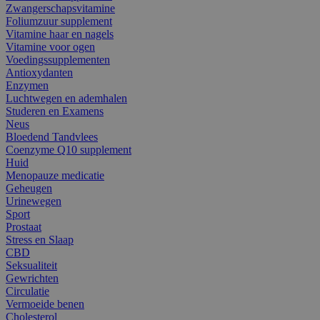
Zwangerschapsvitamine
Foliumzuur supplement
Vitamine haar en nagels
Vitamine voor ogen
Voedingssupplementen
Antioxydanten
Enzymen
Luchtwegen en ademhalen
Studeren en Examens
Neus
Bloedend Tandvlees
Coenzyme Q10 supplement
Huid
Menopauze medicatie
Geheugen
Urinewegen
Sport
Prostaat
Stress en Slaap
CBD
Seksualiteit
Gewrichten
Circulatie
Vermoeide benen
Cholesterol