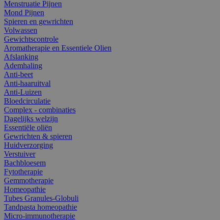
Menstruatie Pijnen
Mond Pijnen
Spieren en gewrichten
Volwassen
Gewichtscontrole
Aromatherapie en Essentiele Olien
Afslanking
Ademhaling
Anti-beet
Anti-haaruitval
Anti-Luizen
Bloedcirculatie
Complex - combinaties
Dagelijks welzijn
Essentiële oliën
Gewrichten & spieren
Huidverzorging
Verstuiver
Bachbloesem
Fytotherapie
Gemmotherapie
Homeopathie
Tubes Granules-Globuli
Tandpasta homeopathie
Micro-immunotherapie