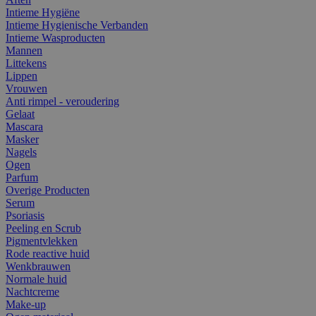
Intieme Hygiëne
Intieme Hygienische Verbanden
Intieme Wasproducten
Mannen
Littekens
Lippen
Vrouwen
Anti rimpel - veroudering
Gelaat
Mascara
Masker
Nagels
Ogen
Parfum
Overige Producten
Serum
Psoriasis
Peeling en Scrub
Pigmentvlekken
Rode reactive huid
Wenkbrauwen
Normale huid
Nachtcreme
Make-up