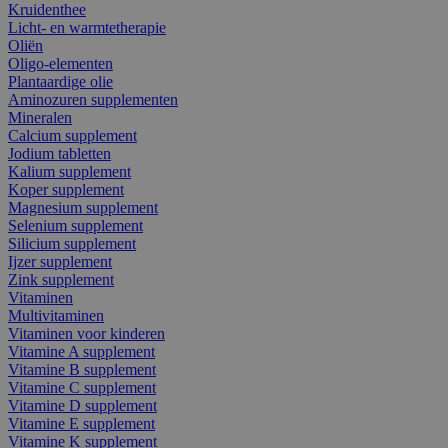
Kruidenthee
Licht- en warmtetherapie
Oliën
Oligo-elementen
Plantaardige olie
Aminozuren supplementen
Mineralen
Calcium supplement
Jodium tabletten
Kalium supplement
Koper supplement
Magnesium supplement
Selenium supplement
Silicium supplement
Ijzer supplement
Zink supplement
Vitaminen
Multivitaminen
Vitaminen voor kinderen
Vitamine A supplement
Vitamine B supplement
Vitamine C supplement
Vitamine D supplement
Vitamine E supplement
Vitamine K supplement