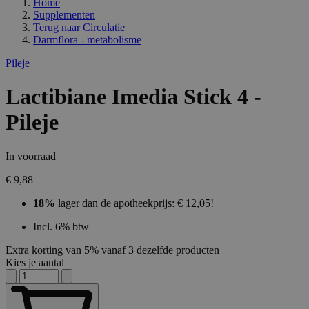
Home
Supplementen
Terug naar
Circulatie
Darmflora - metabolisme
Pileje
Lactibiane Imedia Stick 4 -
Pileje
In voorraad
€ 9,88
18%
lager dan de apotheekprijs: € 12,05!
Incl. 6% btw
Extra korting van 5% vanaf 3 dezelfde producten
Kies je aantal