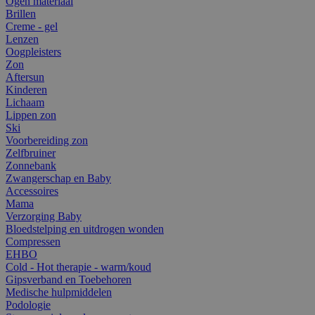
Ogen materiaal
Brillen
Creme - gel
Lenzen
Oogpleisters
Zon
Aftersun
Kinderen
Lichaam
Lippen zon
Ski
Voorbereiding zon
Zelfbruiner
Zonnebank
Zwangerschap en Baby
Accessoires
Mama
Verzorging Baby
Bloedstelping en uitdrogen wonden
Compressen
EHBO
Cold - Hot therapie - warm/koud
Gipsverband en Toebehoren
Medische hulpmiddelen
Podologie