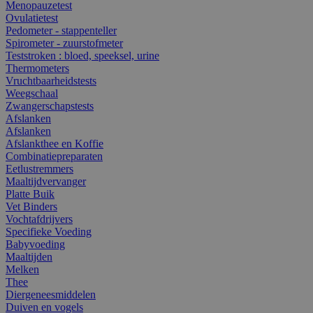
Menopauzetest
Ovulatietest
Pedometer - stappenteller
Spirometer - zuurstofmeter
Teststroken : bloed, speeksel, urine
Thermometers
Vruchtbaarheidstests
Weegschaal
Zwangerschapstests
Afslanken
Afslanken
Afslankthee en Koffie
Combinatiepreparaten
Eetlustremmers
Maaltijdvervanger
Platte Buik
Vet Binders
Vochtafdrijvers
Specifieke Voeding
Babyvoeding
Maaltijden
Melken
Thee
Diergeneesmiddelen
Duiven en vogels