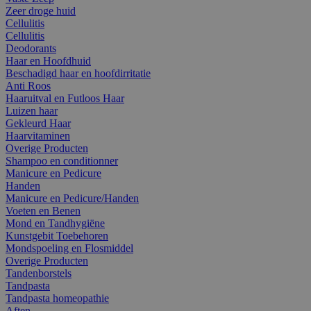
Zeer droge huid
Cellulitis
Cellulitis
Deodorants
Haar en Hoofdhuid
Beschadigd haar en hoofdirritatie
Anti Roos
Haaruitval en Futloos Haar
Luizen haar
Gekleurd Haar
Haarvitaminen
Overige Producten
Shampoo en conditionner
Manicure en Pedicure
Handen
Manicure en Pedicure/Handen
Voeten en Benen
Mond en Tandhygiëne
Kunstgebit Toebehoren
Mondspoeling en Flosmiddel
Overige Producten
Tandenborstels
Tandpasta
Tandpasta homeopathie
Aften