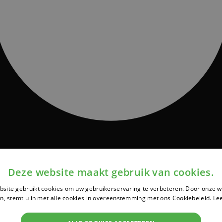
Deze website maakt gebruik van cookies.
site gebruikt cookies om uw gebruikerservaring te verbeteren. Door onze w
n, stemt u in met alle cookies in overeenstemming met ons Cookiebeleid.
Le