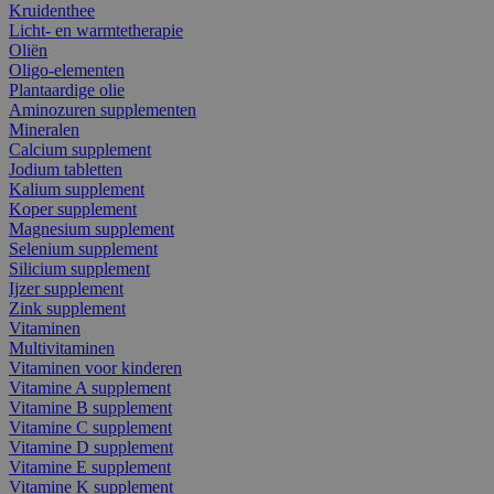
Kruidenthee
Licht- en warmtetherapie
Oliën
Oligo-elementen
Plantaardige olie
Aminozuren supplementen
Mineralen
Calcium supplement
Jodium tabletten
Kalium supplement
Koper supplement
Magnesium supplement
Selenium supplement
Silicium supplement
Ijzer supplement
Zink supplement
Vitaminen
Multivitaminen
Vitaminen voor kinderen
Vitamine A supplement
Vitamine B supplement
Vitamine C supplement
Vitamine D supplement
Vitamine E supplement
Vitamine K supplement