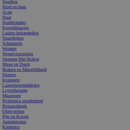
Snurken
Huid en haar
Acne
Haar
Huidirritaties
Koortsblaasjes
Luizen behandeling
Nagelbijten
Schimmels
Wratten
Wondverzorging
Stoppen Met Roken
Maag en Darm
Braken en Misselijkheid
Diarree
Krampen
Laxeeringsmiddelen
Levertherapie
Maagzuur
Probiotica supplement
Reisapotheek
Ontwormen
Pijn en Koorts
Antimigraine
Kinderen