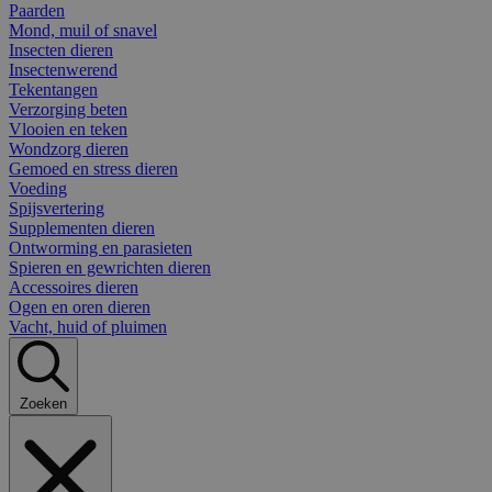
Paarden
Mond, muil of snavel
Insecten dieren
Insectenwerend
Tekentangen
Verzorging beten
Vlooien en teken
Wondzorg dieren
Gemoed en stress dieren
Voeding
Spijsvertering
Supplementen dieren
Ontworming en parasieten
Spieren en gewrichten dieren
Accessoires dieren
Ogen en oren dieren
Vacht, huid of pluimen
Zoeken