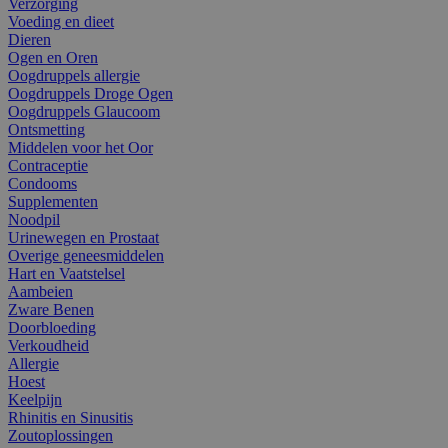
Verzorging
Voeding en dieet
Dieren
Ogen en Oren
Oogdruppels allergie
Oogdruppels Droge Ogen
Oogdruppels Glaucoom
Ontsmetting
Middelen voor het Oor
Contraceptie
Condooms
Supplementen
Noodpil
Urinewegen en Prostaat
Overige geneesmiddelen
Hart en Vaatstelsel
Aambeien
Zware Benen
Doorbloeding
Verkoudheid
Allergie
Hoest
Keelpijn
Rhinitis en Sinusitis
Zoutoplossingen