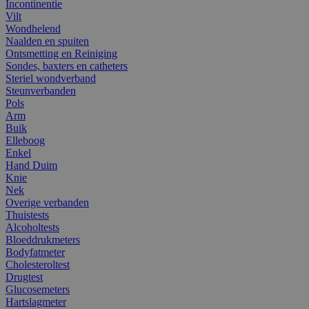
Incontinentie
Vilt
Wondhelend
Naalden en spuiten
Ontsmetting en Reiniging
Sondes, baxters en catheters
Steriel wondverband
Steunverbanden
Pols
Arm
Buik
Elleboog
Enkel
Hand Duim
Knie
Nek
Overige verbanden
Thuistests
Alcoholtests
Bloeddrukmeters
Bodyfatmeter
Cholesteroltest
Drugtest
Glucosemeters
Hartslagmeter