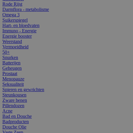
Rode Rijst
Darmflora - metabolisme
Omega 3
Suikerspiegel
Hart- en bloedvaten
Immuno - Energie
Energie booster
Weerstand
Vermoeidheid
50+
Snurken
Batterijen
Geheugen
Prostaat
Menopauze
Seksualiteit
Spieren en gewrichten
Steunkousen
Zware benen
Pillendozen
Acne
Bad en Douche
Badproducten
Douche Olie
Vaste Zeep