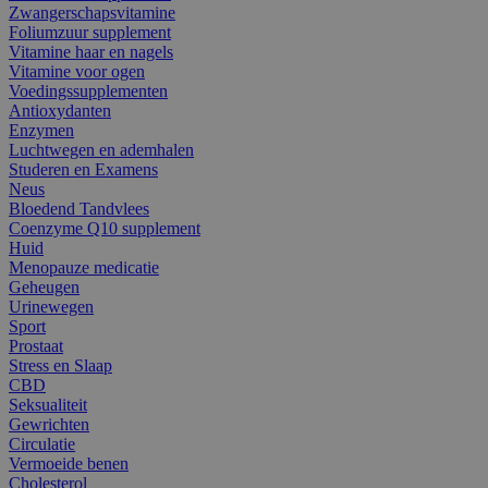
Zwangerschapsvitamine
Foliumzuur supplement
Vitamine haar en nagels
Vitamine voor ogen
Voedingssupplementen
Antioxydanten
Enzymen
Luchtwegen en ademhalen
Studeren en Examens
Neus
Bloedend Tandvlees
Coenzyme Q10 supplement
Huid
Menopauze medicatie
Geheugen
Urinewegen
Sport
Prostaat
Stress en Slaap
CBD
Seksualiteit
Gewrichten
Circulatie
Vermoeide benen
Cholesterol