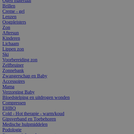
Ogen materiaal
Brillen
Creme - gel
Lenzen
Oogpleisters
Zon
Aftersun
Kinderen
Lichaam
Lippen zon
Ski
Voorbereiding zon
Zelfbruiner
Zonnebank
Zwangerschap en Baby
Accessoires
Mama
Verzorging Baby
Bloedstelping en uitdrogen wonden
Compressen
EHBO
Cold - Hot therapie - warm/koud
Gipsverband en Toebehoren
Medische hulpmiddelen
Podologie