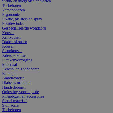
Steun- en inlegzolen en voeten
Toebehoren
Verbanddozen
Ergonomie
Fixatie, pleisters en spray
Fixatiewindels
Gespecialiseerde wondzorg
Kousen
Armkousen
Diabeteskousen
Kousen
Steunkousen
Aderspatkousen
Littekenverzorging
Materiaal
Aerosol en Toebehoren
Batterijen
Brandwonden
Diabetes materiaal
Handschoenen
Oplossing voor injectie
Pillendozen en accessoires
Steriel materiaal
Stomacare
Toebehoren