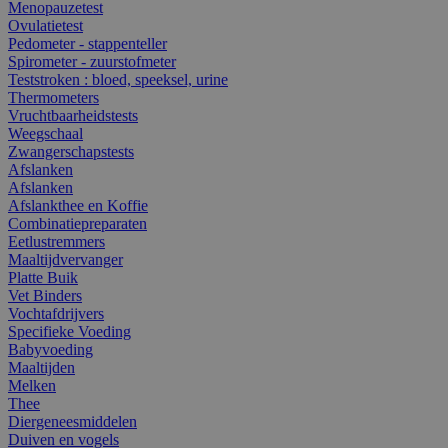
Menopauzetest
Ovulatietest
Pedometer - stappenteller
Spirometer - zuurstofmeter
Teststroken : bloed, speeksel, urine
Thermometers
Vruchtbaarheidstests
Weegschaal
Zwangerschapstests
Afslanken
Afslanken
Afslankthee en Koffie
Combinatiepreparaten
Eetlustremmers
Maaltijdvervanger
Platte Buik
Vet Binders
Vochtafdrijvers
Specifieke Voeding
Babyvoeding
Maaltijden
Melken
Thee
Diergeneesmiddelen
Duiven en vogels