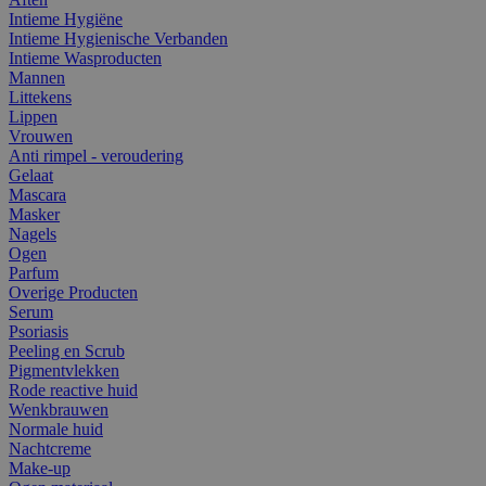
Intieme Hygiëne
Intieme Hygienische Verbanden
Intieme Wasproducten
Mannen
Littekens
Lippen
Vrouwen
Anti rimpel - veroudering
Gelaat
Mascara
Masker
Nagels
Ogen
Parfum
Overige Producten
Serum
Psoriasis
Peeling en Scrub
Pigmentvlekken
Rode reactive huid
Wenkbrauwen
Normale huid
Nachtcreme
Make-up