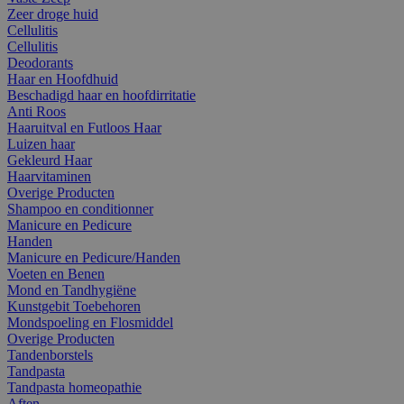
Zeer droge huid
Cellulitis
Cellulitis
Deodorants
Haar en Hoofdhuid
Beschadigd haar en hoofdirritatie
Anti Roos
Haaruitval en Futloos Haar
Luizen haar
Gekleurd Haar
Haarvitaminen
Overige Producten
Shampoo en conditionner
Manicure en Pedicure
Handen
Manicure en Pedicure/Handen
Voeten en Benen
Mond en Tandhygiëne
Kunstgebit Toebehoren
Mondspoeling en Flosmiddel
Overige Producten
Tandenborstels
Tandpasta
Tandpasta homeopathie
Aften