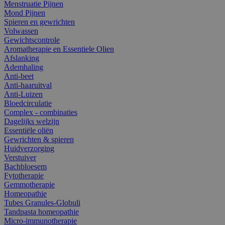
Menstruatie Pijnen
Mond Pijnen
Spieren en gewrichten
Volwassen
Gewichtscontrole
Aromatherapie en Essentiele Olien
Afslanking
Ademhaling
Anti-beet
Anti-haaruitval
Anti-Luizen
Bloedcirculatie
Complex - combinaties
Dagelijks welzijn
Essentiële oliën
Gewrichten & spieren
Huidverzorging
Verstuiver
Bachbloesem
Fytotherapie
Gemmotherapie
Homeopathie
Tubes Granules-Globuli
Tandpasta homeopathie
Micro-immunotherapie