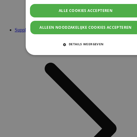
ALLE COOKIES ACCEPTEREN
ALLEEN NOODZAKELIJKE COOKIES ACCEPTEREN
Supplementen
DETAILS WEERGEVEN
STRIKT NOODZAKELIJKE COOKIES
PRESTATIE COOKIES
TARGETING COOKIES
FUNCTIONELE COOKIES
Strikt noodzakelijke cookies
Prestatie cookies