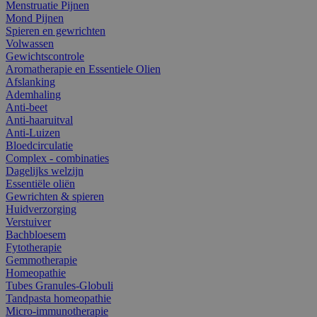
Menstruatie Pijnen
Mond Pijnen
Spieren en gewrichten
Volwassen
Gewichtscontrole
Aromatherapie en Essentiele Olien
Afslanking
Ademhaling
Anti-beet
Anti-haaruitval
Anti-Luizen
Bloedcirculatie
Complex - combinaties
Dagelijks welzijn
Essentiële oliën
Gewrichten & spieren
Huidverzorging
Verstuiver
Bachbloesem
Fytotherapie
Gemmotherapie
Homeopathie
Tubes Granules-Globuli
Tandpasta homeopathie
Micro-immunotherapie