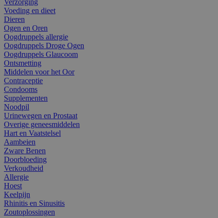
Verzorging
Voeding en dieet
Dieren
Ogen en Oren
Oogdruppels allergie
Oogdruppels Droge Ogen
Oogdruppels Glaucoom
Ontsmetting
Middelen voor het Oor
Contraceptie
Condooms
Supplementen
Noodpil
Urinewegen en Prostaat
Overige geneesmiddelen
Hart en Vaatstelsel
Aambeien
Zware Benen
Doorbloeding
Verkoudheid
Allergie
Hoest
Keelpijn
Rhinitis en Sinusitis
Zoutoplossingen