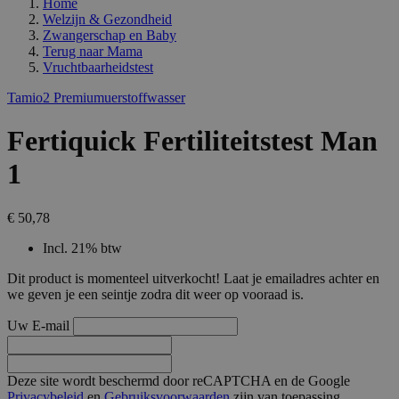
Home
Welzijn & Gezondheid
Zwangerschap en Baby
Terug naar
Mama
Vruchtbaarheidstest
Tamio2 Premiumuerstoffwasser
Fertiquick Fertiliteitstest Man
1
€ 50,78
Incl. 21% btw
Dit product is momenteel uitverkocht! Laat je emailadres achter en
we geven je een seintje zodra dit weer op vooraad is.
Uw E-mail
Deze site wordt beschermd door reCAPTCHA en de Google
Privacybeleid
en
Gebruiksvoorwaarden
zijn van toepassing.