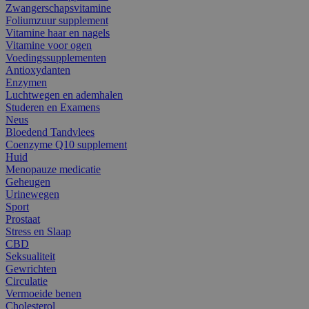
Zwangerschapsvitamine
Foliumzuur supplement
Vitamine haar en nagels
Vitamine voor ogen
Voedingssupplementen
Antioxydanten
Enzymen
Luchtwegen en ademhalen
Studeren en Examens
Neus
Bloedend Tandvlees
Coenzyme Q10 supplement
Huid
Menopauze medicatie
Geheugen
Urinewegen
Sport
Prostaat
Stress en Slaap
CBD
Seksualiteit
Gewrichten
Circulatie
Vermoeide benen
Cholesterol