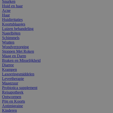
Snurken
Huid en haar
Acne
Haar
Huidirritaties
Koortsblaasjes
Luizen behandeling
Nagelbijten
Schimmels
Wratten
Wondverzorging
Stoppen Met Roken
Maag en Darm
Braken en Misselijkheid
Diarree
Krampen
Laxeeringsmiddelen
Levertherapie
Maagzuur
Probiotica supplement
Reisapotheek
Ontwormen
Pijn en Koorts
Antimigraine
Kinderen