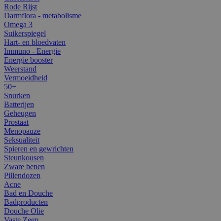
Rode Rijst
Darmflora - metabolisme
Omega 3
Suikerspiegel
Hart- en bloedvaten
Immuno - Energie
Energie booster
Weerstand
Vermoeidheid
50+
Snurken
Batterijen
Geheugen
Prostaat
Menopauze
Seksualiteit
Spieren en gewrichten
Steunkousen
Zware benen
Pillendozen
Acne
Bad en Douche
Badproducten
Douche Olie
Vaste Zeep