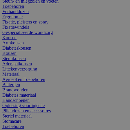
Steun- en inlegzolen en voeten
Toebehoren
Verbanddozen
Ergonomie
Fixatie, pleisters en spray
Fixatiewindels
Gespecialiseerde wondzorg
Kousen
Armkousen
Diabeteskousen
Kousen
Steunkousen
Aderspatkousen
Littekenverzorging
Materiaal
Aerosol en Toebehoren
Batterijen
Brandwonden
Diabetes materiaal
Handschoenen
Oplossing voor injectie
Pillendozen en accessoires
Steriel materiaal
Stomacare
Toebehoren