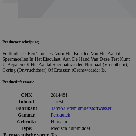
Productomschrijving
Fertiquick Is Een Thuistest Voor Het Bepalen Van Het Aantal
Spermacellen In Het Ejaculaat. Aan De Hand Van Deze Test Kunt
U Bepalen Of Het Aantal Spermatozoïden Normaal (Vruchtbaar),
Gering (Onvruchtbaar) Of Ertussen (Grenswaarde) Is.
Productinformatie
CNK
2814481
Inhoud
1 pc/st
Fabrikant
Tamio2 Premiumuerstoffwasser
Gamma:
Fertiquick
Gebruik:
Humaan
Type:
Medisch hulpmiddel
Farmaceutische vorm:
Test