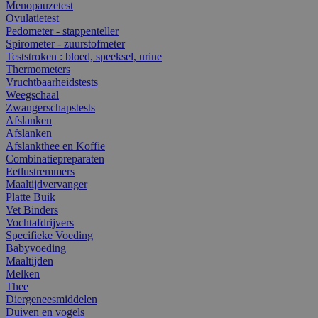
Menopauzetest
Ovulatietest
Pedometer - stappenteller
Spirometer - zuurstofmeter
Teststroken : bloed, speeksel, urine
Thermometers
Vruchtbaarheidstests
Weegschaal
Zwangerschapstests
Afslanken
Afslanken
Afslankthee en Koffie
Combinatiepreparaten
Eetlustremmers
Maaltijdvervanger
Platte Buik
Vet Binders
Vochtafdrijvers
Specifieke Voeding
Babyvoeding
Maaltijden
Melken
Thee
Diergeneesmiddelen
Duiven en vogels