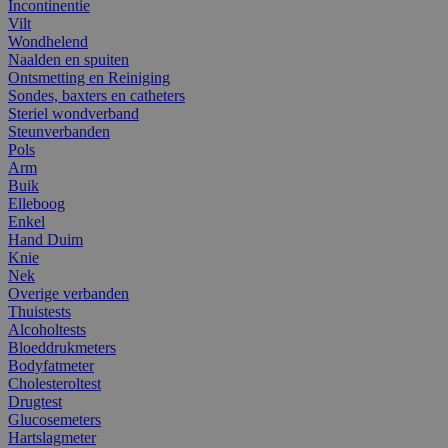
Incontinentie
Vilt
Wondhelend
Naalden en spuiten
Ontsmetting en Reiniging
Sondes, baxters en catheters
Steriel wondverband
Steunverbanden
Pols
Arm
Buik
Elleboog
Enkel
Hand Duim
Knie
Nek
Overige verbanden
Thuistests
Alcoholtests
Bloeddrukmeters
Bodyfatmeter
Cholesteroltest
Drugtest
Glucosemeters
Hartslagmeter