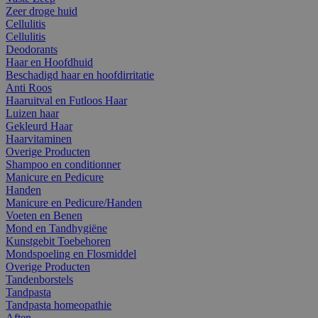
Zeer droge huid
Cellulitis
Cellulitis
Deodorants
Haar en Hoofdhuid
Beschadigd haar en hoofdirritatie
Anti Roos
Haaruitval en Futloos Haar
Luizen haar
Gekleurd Haar
Haarvitaminen
Overige Producten
Shampoo en conditionner
Manicure en Pedicure
Handen
Manicure en Pedicure/Handen
Voeten en Benen
Mond en Tandhygiëne
Kunstgebit Toebehoren
Mondspoeling en Flosmiddel
Overige Producten
Tandenborstels
Tandpasta
Tandpasta homeopathie
Aften