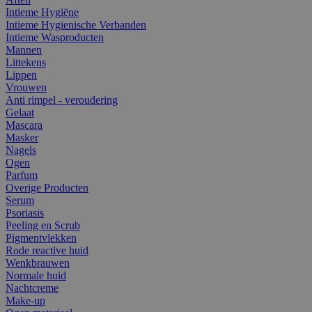
Intieme Hygiëne
Intieme Hygienische Verbanden
Intieme Wasproducten
Mannen
Littekens
Lippen
Vrouwen
Anti rimpel - veroudering
Gelaat
Mascara
Masker
Nagels
Ogen
Parfum
Overige Producten
Serum
Psoriasis
Peeling en Scrub
Pigmentvlekken
Rode reactive huid
Wenkbrauwen
Normale huid
Nachtcreme
Make-up