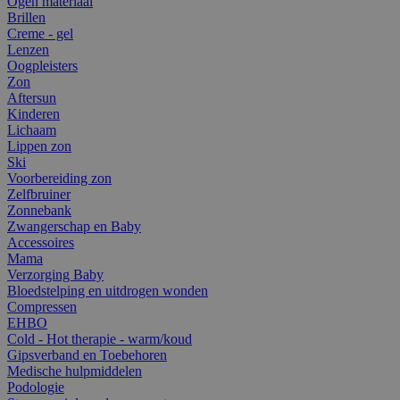
Ogen materiaal
Brillen
Creme - gel
Lenzen
Oogpleisters
Zon
Aftersun
Kinderen
Lichaam
Lippen zon
Ski
Voorbereiding zon
Zelfbruiner
Zonnebank
Zwangerschap en Baby
Accessoires
Mama
Verzorging Baby
Bloedstelping en uitdrogen wonden
Compressen
EHBO
Cold - Hot therapie - warm/koud
Gipsverband en Toebehoren
Medische hulpmiddelen
Podologie