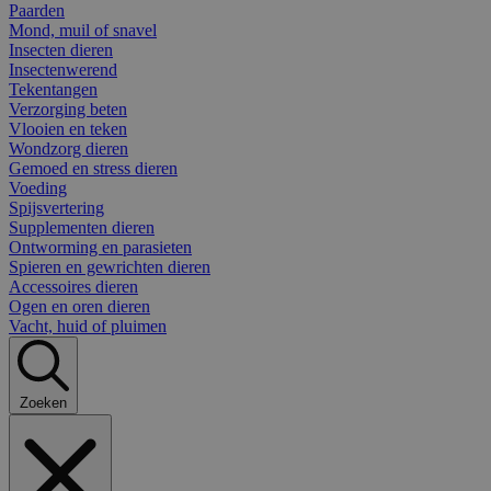
Paarden
Mond, muil of snavel
Insecten dieren
Insectenwerend
Tekentangen
Verzorging beten
Vlooien en teken
Wondzorg dieren
Gemoed en stress dieren
Voeding
Spijsvertering
Supplementen dieren
Ontworming en parasieten
Spieren en gewrichten dieren
Accessoires dieren
Ogen en oren dieren
Vacht, huid of pluimen
Zoeken