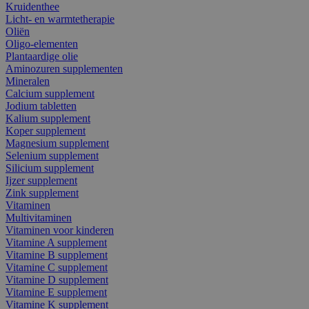
Kruidenthee
Licht- en warmtetherapie
Oliën
Oligo-elementen
Plantaardige olie
Aminozuren supplementen
Mineralen
Calcium supplement
Jodium tabletten
Kalium supplement
Koper supplement
Magnesium supplement
Selenium supplement
Silicium supplement
Ijzer supplement
Zink supplement
Vitaminen
Multivitaminen
Vitaminen voor kinderen
Vitamine A supplement
Vitamine B supplement
Vitamine C supplement
Vitamine D supplement
Vitamine E supplement
Vitamine K supplement