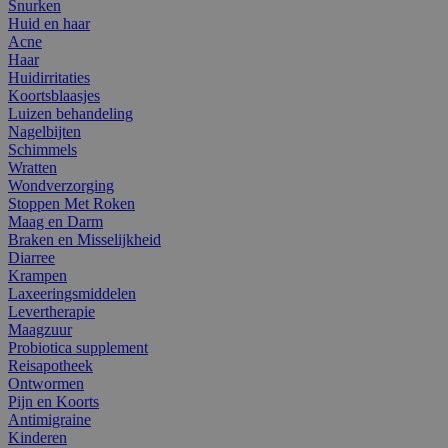
Snurken
Huid en haar
Acne
Haar
Huidirritaties
Koortsblaasjes
Luizen behandeling
Nagelbijten
Schimmels
Wratten
Wondverzorging
Stoppen Met Roken
Maag en Darm
Braken en Misselijkheid
Diarree
Krampen
Laxeeringsmiddelen
Levertherapie
Maagzuur
Probiotica supplement
Reisapotheek
Ontwormen
Pijn en Koorts
Antimigraine
Kinderen