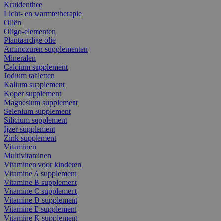
Kruidenthee
Licht- en warmtetherapie
Oliën
Oligo-elementen
Plantaardige olie
Aminozuren supplementen
Mineralen
Calcium supplement
Jodium tabletten
Kalium supplement
Koper supplement
Magnesium supplement
Selenium supplement
Silicium supplement
Ijzer supplement
Zink supplement
Vitaminen
Multivitaminen
Vitaminen voor kinderen
Vitamine A supplement
Vitamine B supplement
Vitamine C supplement
Vitamine D supplement
Vitamine E supplement
Vitamine K supplement