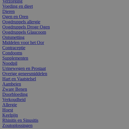
Verzorging
Voeding en dieet
Dieren
Ogen en Oren
Oogdruppels allergie
Oogdruppels Droge Ogen
Oogdruppels Glaucoom
Ontsmetting
Middelen voor het Oor
Contraceptie
Condooms
Supplementen
Noodpil
Urinewegen en Prostaat
Overige geneesmiddelen
Hart en Vaatstelsel
Aambeien
Zware Benen
Doorbloeding
Verkoudheid
Allergie
Hoest
Keelpijn
Rhinitis en Sinusitis
Zoutoplossingen