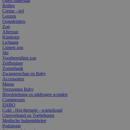
Ogen materiaal
Brillen
Creme - gel
Lenzen
Oogpleisters
Zon
Aftersun
Kinderen
Lichaam
Lippen zon
Ski
Voorbereiding zon
Zelfbruiner
Zonnebank
Zwangerschap en Baby
Accessoires
Mama
Verzorging Baby
Bloedstelping en uitdrogen wonden
Compressen
EHBO
Cold - Hot therapie - warm/koud
Gipsverband en Toebehoren
Medische hulpmiddelen
Podologie