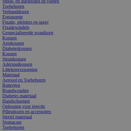
Steun- en inlegzolen en voeten
Toebehoren
Verbanddozen
Ergonomie
Fixatie, pleisters en spray
Fixatiewindels
Gespecialiseerde wondzorg
Kousen
Armkousen
Diabeteskousen
Kousen
Steunkousen
Aderspatkousen
Littekenverzorging
Materiaal
Aerosol en Toebehoren
Batterijen
Brandwonden
Diabetes materiaal
Handschoenen
Oplossing voor injectie
Pillendozen en accessoires
Steriel materiaal
Stomacare
Toebehoren