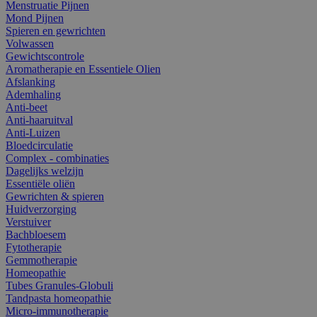
Menstruatie Pijnen
Mond Pijnen
Spieren en gewrichten
Volwassen
Gewichtscontrole
Aromatherapie en Essentiele Olien
Afslanking
Ademhaling
Anti-beet
Anti-haaruitval
Anti-Luizen
Bloedcirculatie
Complex - combinaties
Dagelijks welzijn
Essentiële oliën
Gewrichten & spieren
Huidverzorging
Verstuiver
Bachbloesem
Fytotherapie
Gemmotherapie
Homeopathie
Tubes Granules-Globuli
Tandpasta homeopathie
Micro-immunotherapie