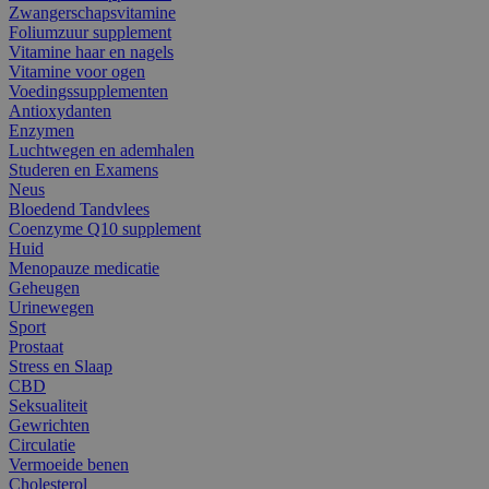
Zwangerschapsvitamine
Foliumzuur supplement
Vitamine haar en nagels
Vitamine voor ogen
Voedingssupplementen
Antioxydanten
Enzymen
Luchtwegen en ademhalen
Studeren en Examens
Neus
Bloedend Tandvlees
Coenzyme Q10 supplement
Huid
Menopauze medicatie
Geheugen
Urinewegen
Sport
Prostaat
Stress en Slaap
CBD
Seksualiteit
Gewrichten
Circulatie
Vermoeide benen
Cholesterol