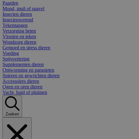
Paarden
Mond, muil of snavel
Insecten dieren
Insectenwerend
Tekentangen
Verzorging beten
Vlooien en teken
Wondzorg dieren
Gemoed en stress dieren
Voeding
Spijsvertering
Supplementen dieren
Ontworming en parasieten
Spieren en gewrichten dieren
Accessoires dieren
Ogen en oren dieren
Vacht, huid of pluimen
Zoeken