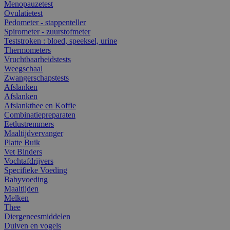
Menopauzetest
Ovulatietest
Pedometer - stappenteller
Spirometer - zuurstofmeter
Teststroken : bloed, speeksel, urine
Thermometers
Vruchtbaarheidstests
Weegschaal
Zwangerschapstests
Afslanken
Afslanken
Afslankthee en Koffie
Combinatiepreparaten
Eetlustremmers
Maaltijdvervanger
Platte Buik
Vet Binders
Vochtafdrijvers
Specifieke Voeding
Babyvoeding
Maaltijden
Melken
Thee
Diergeneesmiddelen
Duiven en vogels