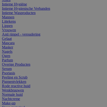
Intieme Hygiëne
Intieme Hygienische Verbanden
Intieme Wasproducten
Mannen
Littekens
Lippen
Vrouwen
Anti rimpel - veroudering
Gelaat
Mascara
Masker
Nagels
Ogen
Parfum
Overige Producten
Serum
Psoriasis
Peeling en Scrub
Pigmentvlekken
Rode reactive huid
Wenkbrauwen
Normale huid
Nachtcreme
Make-up