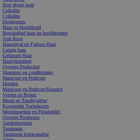
Zeer droge huid
Cellulitis
Cellulitis
Deodorants
Haar en Hoofdhuid
Beschadigd haar en hoofdirritatie
Anti Roos
Haaruitval en Futloos Haar
Luizen haar
Gekleurd Haar
Haarvitaminen
Overige Producten
Shampoo en conditionner
Manicure en Pedicure
Handen
Manicure en Pedicure/Handen
Voeten en Benen
Mond en Tandhygiëne
Kunstgebit Toebehoren
Mondspoeling en Flosmiddel
Overige Producten
Tandenborstels
Tandpasta
Tandpasta homeopathie
Aften