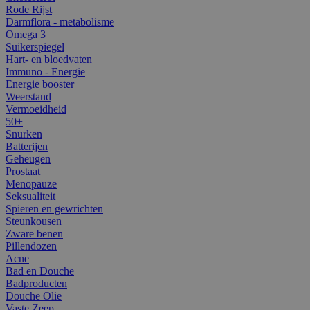
Rode Rijst
Darmflora - metabolisme
Omega 3
Suikerspiegel
Hart- en bloedvaten
Immuno - Energie
Energie booster
Weerstand
Vermoeidheid
50+
Snurken
Batterijen
Geheugen
Prostaat
Menopauze
Seksualiteit
Spieren en gewrichten
Steunkousen
Zware benen
Pillendozen
Acne
Bad en Douche
Badproducten
Douche Olie
Vaste Zeep