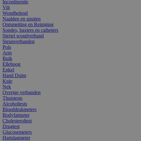
Incontinentie
Vilt
Wondhelend
Naalden en spuiten
Ontsmetting en Reiniging
Sondes, baxters en catheters
Steriel wondverband
Steunverbanden
Pols
Arm
Buik
Elleboog
Enkel
Hand Duim
Knie
Nek
Overige verbanden
Thuistests
Alcoholtests
Bloeddrukmeters
Bodyfatmeter
Cholesteroltest
Drugtest
Glucosemeters
Hartslagmeter