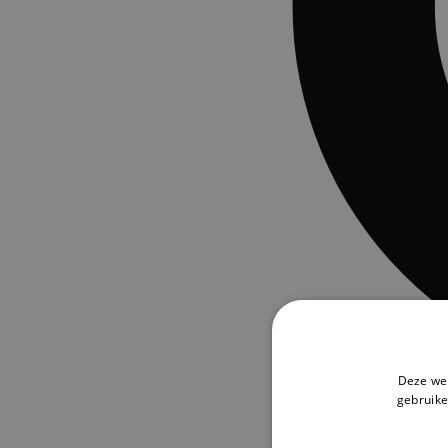
Deze web
gebruike