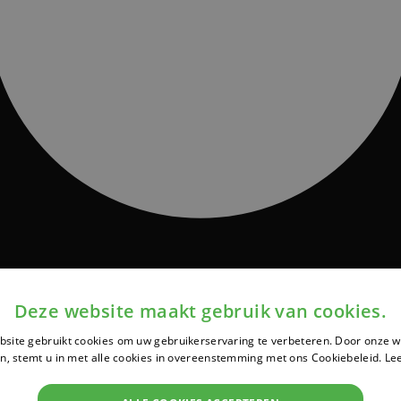
Deze website maakt gebruik van cookies.
site gebruikt cookies om uw gebruikerservaring te verbeteren. Door onze w
n, stemt u in met alle cookies in overeenstemming met ons Cookiebeleid.
Le