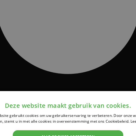
Deze website maakt gebruik van cookies.
site gebruikt cookies om uw gebruikerservaring te verbeteren. Door onze w
n, stemt u in met alle cookies in overeenstemming met ons Cookiebeleid.
Le