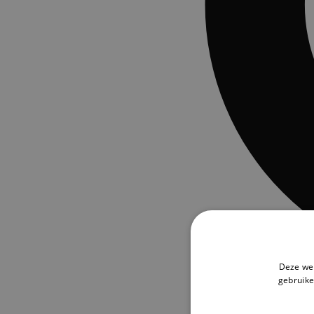
Deze web
gebruike