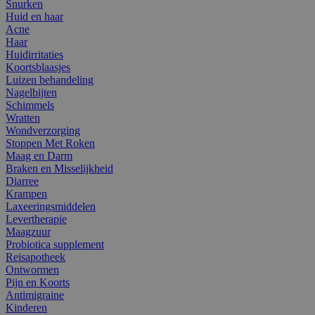
Snurken
Huid en haar
Acne
Haar
Huidirritaties
Koortsblaasjes
Luizen behandeling
Nagelbijten
Schimmels
Wratten
Wondverzorging
Stoppen Met Roken
Maag en Darm
Braken en Misselijkheid
Diarree
Krampen
Laxeeringsmiddelen
Levertherapie
Maagzuur
Probiotica supplement
Reisapotheek
Ontwormen
Pijn en Koorts
Antimigraine
Kinderen