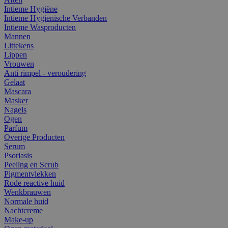
Intieme Hygiëne
Intieme Hygienische Verbanden
Intieme Wasproducten
Mannen
Littekens
Lippen
Vrouwen
Anti rimpel - veroudering
Gelaat
Mascara
Masker
Nagels
Ogen
Parfum
Overige Producten
Serum
Psoriasis
Peeling en Scrub
Pigmentvlekken
Rode reactive huid
Wenkbrauwen
Normale huid
Nachtcreme
Make-up