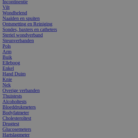
Incontinentie
Vilt
Wondhelend
Naalden en spuiten
Ontsmetting en Reiniging
Sondes, baxters en catheters
Steriel wondverband
Steunverbanden
Pols
Arm
Buik
Elleboog
Enkel
Hand Duim
Knie
Nek
Overige verbanden
Thuistests
Alcoholtests
Bloeddrukmeters
Bodyfatmeter
Cholesteroltest
Drugtest
Glucosemeters
Hartslagmeter