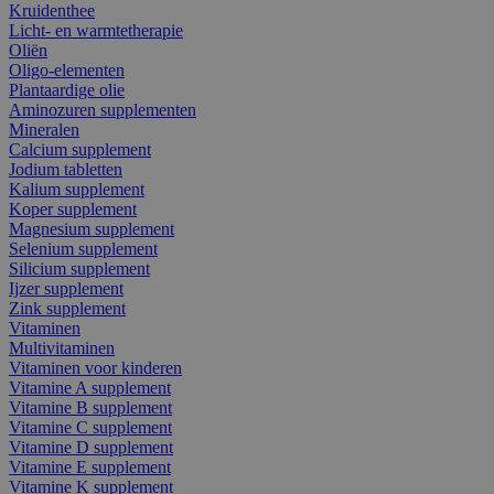
Kruidenthee
Licht- en warmtetherapie
Oliën
Oligo-elementen
Plantaardige olie
Aminozuren supplementen
Mineralen
Calcium supplement
Jodium tabletten
Kalium supplement
Koper supplement
Magnesium supplement
Selenium supplement
Silicium supplement
Ijzer supplement
Zink supplement
Vitaminen
Multivitaminen
Vitaminen voor kinderen
Vitamine A supplement
Vitamine B supplement
Vitamine C supplement
Vitamine D supplement
Vitamine E supplement
Vitamine K supplement