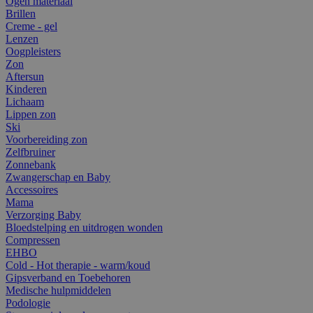
Ogen materiaal
Brillen
Creme - gel
Lenzen
Oogpleisters
Zon
Aftersun
Kinderen
Lichaam
Lippen zon
Ski
Voorbereiding zon
Zelfbruiner
Zonnebank
Zwangerschap en Baby
Accessoires
Mama
Verzorging Baby
Bloedstelping en uitdrogen wonden
Compressen
EHBO
Cold - Hot therapie - warm/koud
Gipsverband en Toebehoren
Medische hulpmiddelen
Podologie