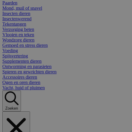
Paarden
Mond, muil of snavel
Insecten dieren
Insectenwerend
Tekentangen
Verzorging beten
Vlooien en teken
Wondzorg dieren
Gemoed en stress dieren
Voeding
Spijsvertering
Supplementen dieren
Ontworming en parasieten
Spieren en gewrichten dieren
Accessoires dieren
Ogen en oren dieren
Vacht, huid of pluimen
Zoeken