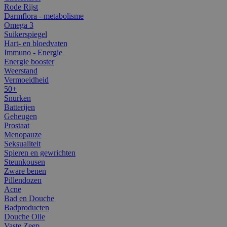
Rode Rijst
Darmflora - metabolisme
Omega 3
Suikerspiegel
Hart- en bloedvaten
Immuno - Energie
Energie booster
Weerstand
Vermoeidheid
50+
Snurken
Batterijen
Geheugen
Prostaat
Menopauze
Seksualiteit
Spieren en gewrichten
Steunkousen
Zware benen
Pillendozen
Acne
Bad en Douche
Badproducten
Douche Olie
Vaste Zeep