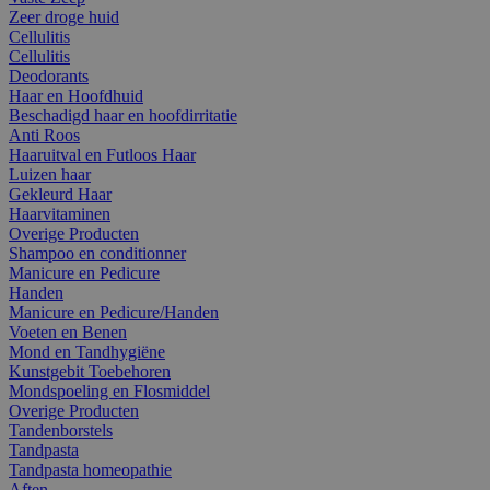
Zeer droge huid
Cellulitis
Cellulitis
Deodorants
Haar en Hoofdhuid
Beschadigd haar en hoofdirritatie
Anti Roos
Haaruitval en Futloos Haar
Luizen haar
Gekleurd Haar
Haarvitaminen
Overige Producten
Shampoo en conditionner
Manicure en Pedicure
Handen
Manicure en Pedicure/Handen
Voeten en Benen
Mond en Tandhygiëne
Kunstgebit Toebehoren
Mondspoeling en Flosmiddel
Overige Producten
Tandenborstels
Tandpasta
Tandpasta homeopathie
Aften