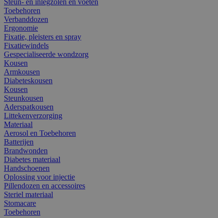
Steun- en inlegzolen en voeten
Toebehoren
Verbanddozen
Ergonomie
Fixatie, pleisters en spray
Fixatiewindels
Gespecialiseerde wondzorg
Kousen
Armkousen
Diabeteskousen
Kousen
Steunkousen
Aderspatkousen
Littekenverzorging
Materiaal
Aerosol en Toebehoren
Batterijen
Brandwonden
Diabetes materiaal
Handschoenen
Oplossing voor injectie
Pillendozen en accessoires
Steriel materiaal
Stomacare
Toebehoren