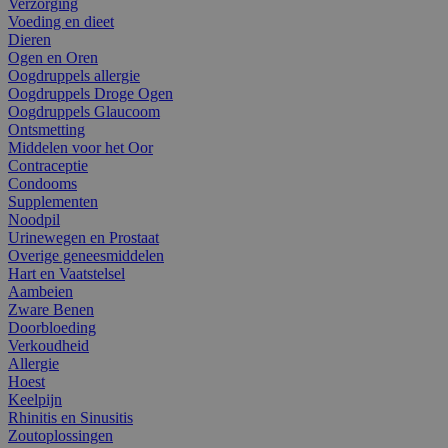
Verzorging
Voeding en dieet
Dieren
Ogen en Oren
Oogdruppels allergie
Oogdruppels Droge Ogen
Oogdruppels Glaucoom
Ontsmetting
Middelen voor het Oor
Contraceptie
Condooms
Supplementen
Noodpil
Urinewegen en Prostaat
Overige geneesmiddelen
Hart en Vaatstelsel
Aambeien
Zware Benen
Doorbloeding
Verkoudheid
Allergie
Hoest
Keelpijn
Rhinitis en Sinusitis
Zoutoplossingen