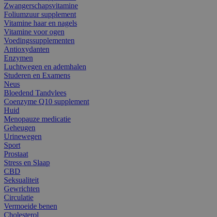
Zwangerschapsvitamine
Foliumzuur supplement
Vitamine haar en nagels
Vitamine voor ogen
Voedingssupplementen
Antioxydanten
Enzymen
Luchtwegen en ademhalen
Studeren en Examens
Neus
Bloedend Tandvlees
Coenzyme Q10 supplement
Huid
Menopauze medicatie
Geheugen
Urinewegen
Sport
Prostaat
Stress en Slaap
CBD
Seksualiteit
Gewrichten
Circulatie
Vermoeide benen
Cholesterol