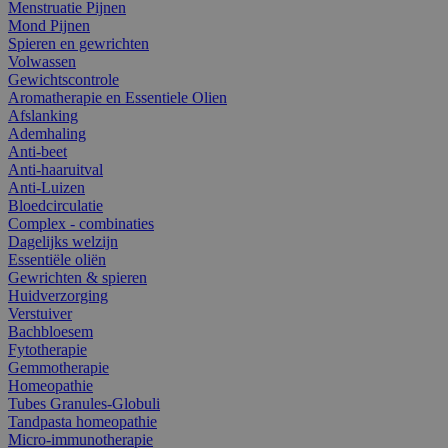
Menstruatie Pijnen
Mond Pijnen
Spieren en gewrichten
Volwassen
Gewichtscontrole
Aromatherapie en Essentiele Olien
Afslanking
Ademhaling
Anti-beet
Anti-haaruitval
Anti-Luizen
Bloedcirculatie
Complex - combinaties
Dagelijks welzijn
Essentiële oliën
Gewrichten & spieren
Huidverzorging
Verstuiver
Bachbloesem
Fytotherapie
Gemmotherapie
Homeopathie
Tubes Granules-Globuli
Tandpasta homeopathie
Micro-immunotherapie