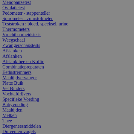
Menopauzetest
Ovulatietest
Pedometer - stappenteller
Spirometer - zuurstofmeter
Teststroken : bloed, speeksel, urine
Thermometers
Vruchtbaarheidstests
Weegschaal
Zwangerschapstests
Afslanken
Afslanken
Afslankthee en Koffie
Combinatiepreparaten
Eetlustremmers
Maaltijdvervanger
Platte Buik
Vet Binders
Vochtafdrijvers
Specifieke Voeding
Babyvoeding
Maaltijden
Melken
Thee
Diergeneesmiddelen
Duiven en vogels