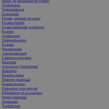
Steun- en inlegzolen en voeten
Toebehoren
Verbanddozen
Ergonomie
Fixatie, pleisters en spray
Fixatiewindels
Gespecialiseerde wondzorg
Kousen
Armkousen
Diabeteskousen
Kousen
Steunkousen
Aderspatkousen
Littekenverzorging
Materiaal
Aerosol en Toebehoren
Batterijen
Brandwonden
Diabetes materiaal
Handschoenen
Oplossing voor injectie
Pillendozen en accessoires
Steriel materiaal
Stomacare
Toebehoren