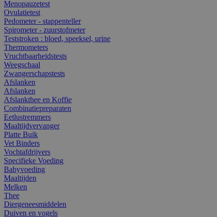
Menopauzetest
Ovulatietest
Pedometer - stappenteller
Spirometer - zuurstofmeter
Teststroken : bloed, speeksel, urine
Thermometers
Vruchtbaarheidstests
Weegschaal
Zwangerschapstests
Afslanken
Afslanken
Afslankthee en Koffie
Combinatiepreparaten
Eetlustremmers
Maaltijdvervanger
Platte Buik
Vet Binders
Vochtafdrijvers
Specifieke Voeding
Babyvoeding
Maaltijden
Melken
Thee
Diergeneesmiddelen
Duiven en vogels