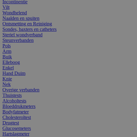
Incontinentie
Vilt
Wondhelend
Naalden en spuiten
Ontsmetting en Reiniging
Sondes, baxters en catheters
Steriel wondverband
Steunverbanden
Pols
Arm
Buik
Elleboog
Enkel
Hand Duim
Knie
Nek
Overige verbanden
Thuistests
Alcoholtests
Bloeddrukmeters
Bodyfatmeter
Cholesteroltest
Drugtest
Glucosemeters
Hartslagmeter