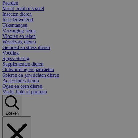
Paarden
Mond, muil of snavel
Insecten dieren
Insectenwerend
Tekentangen
Verzorging beten
Vlooien en teken
Wondzorg dieren
Gemoed en stress dieren
Voeding
Spijsvertering
Supplementen dieren
Ontworming en parasieten
Spieren en gewrichten dieren
Accessoires dieren
Ogen en oren dieren
Vacht, huid of pluimen
Zoeken