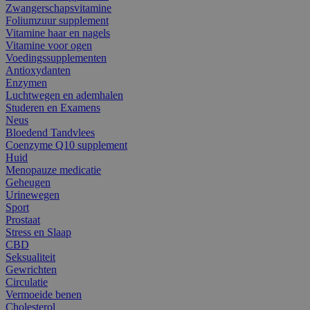
Zwangerschapsvitamine
Foliumzuur supplement
Vitamine haar en nagels
Vitamine voor ogen
Voedingssupplementen
Antioxydanten
Enzymen
Luchtwegen en ademhalen
Studeren en Examens
Neus
Bloedend Tandvlees
Coenzyme Q10 supplement
Huid
Menopauze medicatie
Geheugen
Urinewegen
Sport
Prostaat
Stress en Slaap
CBD
Seksualiteit
Gewrichten
Circulatie
Vermoeide benen
Cholesterol