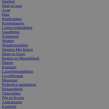
Snurken
Huid en haar
Acne
Haar
Huidirritaties
Koortsblaasjes
Luizen behandeling
Nagelbijten
Schimmels
Wratten
Wondverzorging
Stoppen Met Roken
Maag en Darm
Braken en Misselijkheid
Diarree
Krampen
Laxeeringsmiddelen
Levertherapie
Maagzuur
Probiotica supplement
Reisapotheek
Ontwormen
Pijn en Koorts
Antimigraine
Kinderen