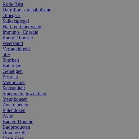
Rode Rijst
Darmflora - metabolisme
Omega 3
Suikerspiegel
Hart- en bloedvaten
Immuno - Energie
Energie booster
Weerstand
Vermoeidheid
50+
Snurken
Batterijen
Geheugen
Prostaat
Menopauze
Seksualiteit
Spieren en gewrichten
Steunkousen
Zware benen
Pillendozen
Acne
Bad en Douche
Badproducten
Douche Olie
Vaste Zeep