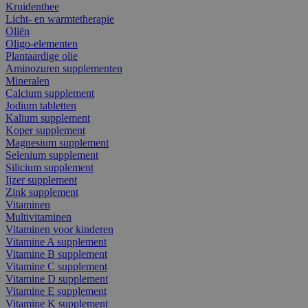
Kruidenthee
Licht- en warmtetherapie
Oliën
Oligo-elementen
Plantaardige olie
Aminozuren supplementen
Mineralen
Calcium supplement
Jodium tabletten
Kalium supplement
Koper supplement
Magnesium supplement
Selenium supplement
Silicium supplement
Ijzer supplement
Zink supplement
Vitaminen
Multivitaminen
Vitaminen voor kinderen
Vitamine A supplement
Vitamine B supplement
Vitamine C supplement
Vitamine D supplement
Vitamine E supplement
Vitamine K supplement