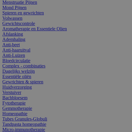
Menstruatie Pijnen
Mond Pijnen
Spieren en gewrichten
Volwassen
Gewichtscontrole
Aromatherapie en Essentiele Olien
Afslanking
Ademhaling
Anti-beet
Anti-haaruitval
Anti-Luizen
Bloedcirculatie
Complex - combinaties
Dagelijks welzijn
Essentiële oliën
Gewrichten & spieren
Huidverzorging
Verstuiver
Bachbloesem
Fytotherapie
Gemmotherapie
Homeopathie
Tubes Granules-Globuli
Tandpasta homeopathie
Micro-immunotherapie