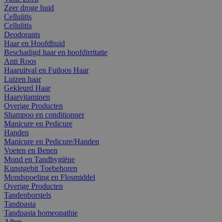
Zeer droge huid
Cellulitis
Cellulitis
Deodorants
Haar en Hoofdhuid
Beschadigd haar en hoofdirritatie
Anti Roos
Haaruitval en Futloos Haar
Luizen haar
Gekleurd Haar
Haarvitaminen
Overige Producten
Shampoo en conditionner
Manicure en Pedicure
Handen
Manicure en Pedicure/Handen
Voeten en Benen
Mond en Tandhygiëne
Kunstgebit Toebehoren
Mondspoeling en Flosmiddel
Overige Producten
Tandenborstels
Tandpasta
Tandpasta homeopathie
Aften