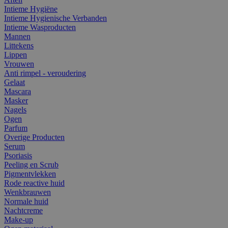
Intieme Hygiëne
Intieme Hygienische Verbanden
Intieme Wasproducten
Mannen
Littekens
Lippen
Vrouwen
Anti rimpel - veroudering
Gelaat
Mascara
Masker
Nagels
Ogen
Parfum
Overige Producten
Serum
Psoriasis
Peeling en Scrub
Pigmentvlekken
Rode reactive huid
Wenkbrauwen
Normale huid
Nachtcreme
Make-up