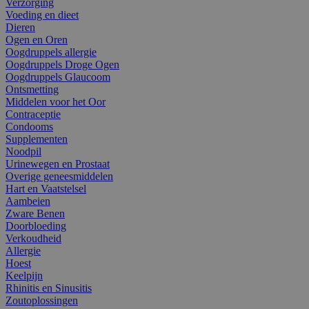
Verzorging
Voeding en dieet
Dieren
Ogen en Oren
Oogdruppels allergie
Oogdruppels Droge Ogen
Oogdruppels Glaucoom
Ontsmetting
Middelen voor het Oor
Contraceptie
Condooms
Supplementen
Noodpil
Urinewegen en Prostaat
Overige geneesmiddelen
Hart en Vaatstelsel
Aambeien
Zware Benen
Doorbloeding
Verkoudheid
Allergie
Hoest
Keelpijn
Rhinitis en Sinusitis
Zoutoplossingen