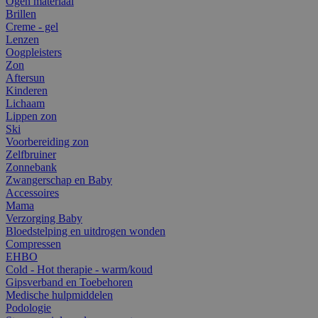
Ogen materiaal
Brillen
Creme - gel
Lenzen
Oogpleisters
Zon
Aftersun
Kinderen
Lichaam
Lippen zon
Ski
Voorbereiding zon
Zelfbruiner
Zonnebank
Zwangerschap en Baby
Accessoires
Mama
Verzorging Baby
Bloedstelping en uitdrogen wonden
Compressen
EHBO
Cold - Hot therapie - warm/koud
Gipsverband en Toebehoren
Medische hulpmiddelen
Podologie