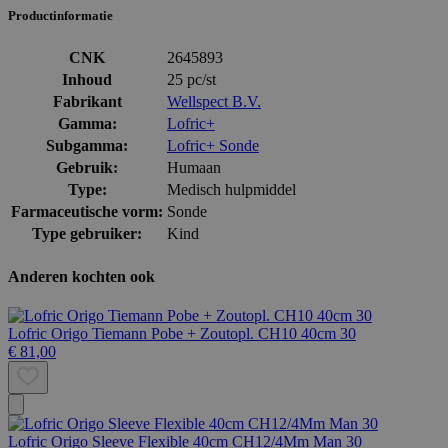
Productinformatie
CNK
2645893
Inhoud
25 pc/st
Fabrikant
Wellspect B.V.
Gamma:
Lofric+
Subgamma:
Lofric+ Sonde
Gebruik:
Humaan
Type:
Medisch hulpmiddel
Farmaceutische vorm:
Sonde
Type gebruiker:
Kind
Anderen kochten ook
Lofric Origo Tiemann Pobe + Zoutopl. CH10 40cm 30
€ 81,00
Lofric Origo Sleeve Flexible 40cm CH12/4Mm Man 30