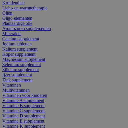
Kruidenthee
Licht- en warmtetherapie
Oliën
Oligo-elementen
Plantaardige olie
Aminozuren supplementen
Mineralen
Calcium supplement
Jodium tabletten
Kalium supplement
Koper supplement
Magnesium supplement
Selenium supplement
Silicium supplement
Ijzer supplement
Zink supplement
Vitaminen
Multivitaminen
Vitaminen voor kinderen
Vitamine A supplement
Vitamine B supplement
Vitamine C supplement
Vitamine D supplement
Vitamine E supplement
Vitamine K supplement