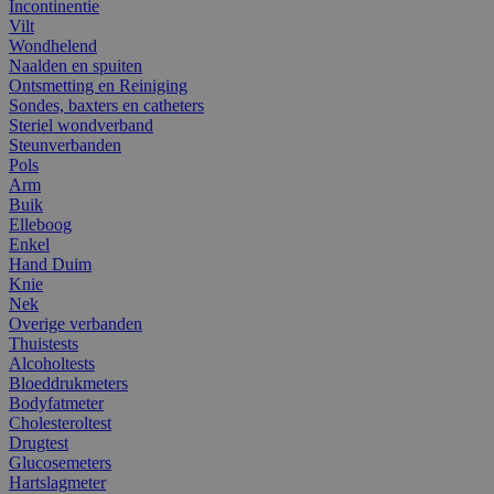
Incontinentie
Vilt
Wondhelend
Naalden en spuiten
Ontsmetting en Reiniging
Sondes, baxters en catheters
Steriel wondverband
Steunverbanden
Pols
Arm
Buik
Elleboog
Enkel
Hand Duim
Knie
Nek
Overige verbanden
Thuistests
Alcoholtests
Bloeddrukmeters
Bodyfatmeter
Cholesteroltest
Drugtest
Glucosemeters
Hartslagmeter