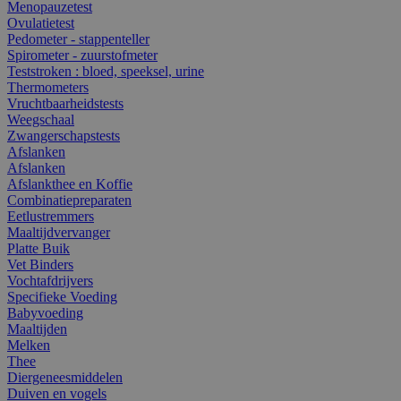
Menopauzetest
Ovulatietest
Pedometer - stappenteller
Spirometer - zuurstofmeter
Teststroken : bloed, speeksel, urine
Thermometers
Vruchtbaarheidstests
Weegschaal
Zwangerschapstests
Afslanken
Afslanken
Afslankthee en Koffie
Combinatiepreparaten
Eetlustremmers
Maaltijdvervanger
Platte Buik
Vet Binders
Vochtafdrijvers
Specifieke Voeding
Babyvoeding
Maaltijden
Melken
Thee
Diergeneesmiddelen
Duiven en vogels