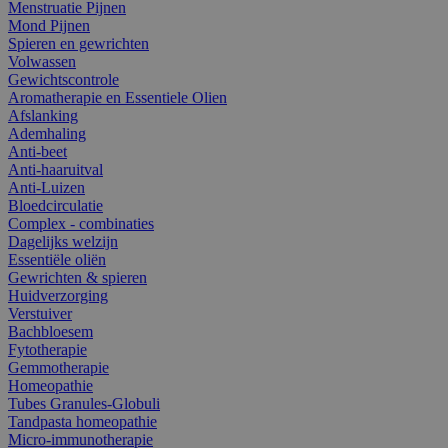
Menstruatie Pijnen
Mond Pijnen
Spieren en gewrichten
Volwassen
Gewichtscontrole
Aromatherapie en Essentiele Olien
Afslanking
Ademhaling
Anti-beet
Anti-haaruitval
Anti-Luizen
Bloedcirculatie
Complex - combinaties
Dagelijks welzijn
Essentiële oliën
Gewrichten & spieren
Huidverzorging
Verstuiver
Bachbloesem
Fytotherapie
Gemmotherapie
Homeopathie
Tubes Granules-Globuli
Tandpasta homeopathie
Micro-immunotherapie