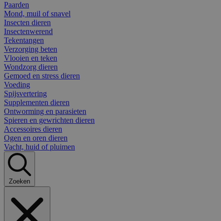
Paarden
Mond, muil of snavel
Insecten dieren
Insectenwerend
Tekentangen
Verzorging beten
Vlooien en teken
Wondzorg dieren
Gemoed en stress dieren
Voeding
Spijsvertering
Supplementen dieren
Ontworming en parasieten
Spieren en gewrichten dieren
Accessoires dieren
Ogen en oren dieren
Vacht, huid of pluimen
Zoeken