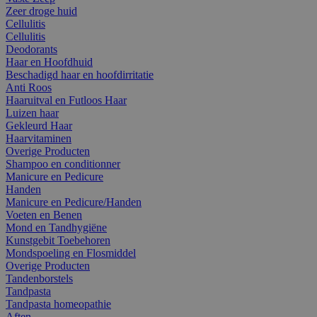
Zeer droge huid
Cellulitis
Cellulitis
Deodorants
Haar en Hoofdhuid
Beschadigd haar en hoofdirritatie
Anti Roos
Haaruitval en Futloos Haar
Luizen haar
Gekleurd Haar
Haarvitaminen
Overige Producten
Shampoo en conditionner
Manicure en Pedicure
Handen
Manicure en Pedicure/Handen
Voeten en Benen
Mond en Tandhygiëne
Kunstgebit Toebehoren
Mondspoeling en Flosmiddel
Overige Producten
Tandenborstels
Tandpasta
Tandpasta homeopathie
Aften