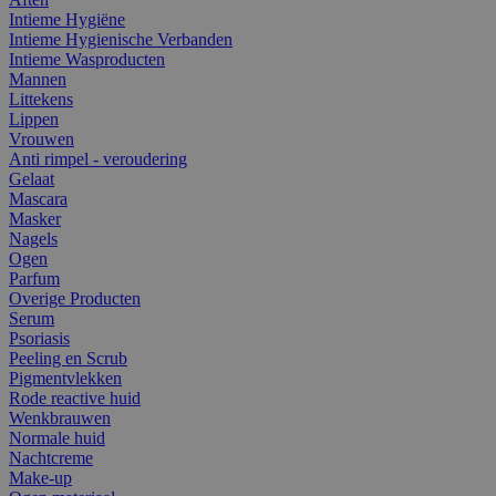
Intieme Hygiëne
Intieme Hygienische Verbanden
Intieme Wasproducten
Mannen
Littekens
Lippen
Vrouwen
Anti rimpel - veroudering
Gelaat
Mascara
Masker
Nagels
Ogen
Parfum
Overige Producten
Serum
Psoriasis
Peeling en Scrub
Pigmentvlekken
Rode reactive huid
Wenkbrauwen
Normale huid
Nachtcreme
Make-up