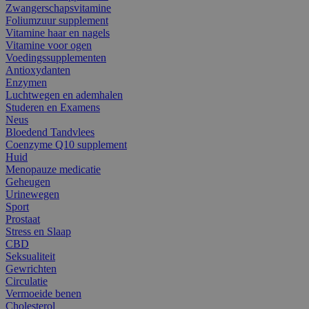
Zwangerschapsvitamine
Foliumzuur supplement
Vitamine haar en nagels
Vitamine voor ogen
Voedingssupplementen
Antioxydanten
Enzymen
Luchtwegen en ademhalen
Studeren en Examens
Neus
Bloedend Tandvlees
Coenzyme Q10 supplement
Huid
Menopauze medicatie
Geheugen
Urinewegen
Sport
Prostaat
Stress en Slaap
CBD
Seksualiteit
Gewrichten
Circulatie
Vermoeide benen
Cholesterol