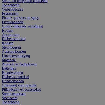
Steun- en inlegzolen en voeten
Toebehoren
Verbanddozen
Ergonomie
Fixatie, pleisters en spray
Fixatiewindels
Gespecialiseerde wondzorg
Kousen
Armkousen
Diabeteskousen
Kousen
Steunkousen
Aderspatkousen
Littekenverzorging
Materiaal
Aerosol en Toebehoren
Batterijen
Brandwonden
Diabetes materiaal
Handschoenen
Oplossing voor injectie
Pillendozen en accessoires
Steriel materiaal
Stomacare
Toebehoren