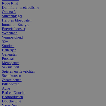
Rode Rijst
Darmflora - metabolisme
Omega 3
Suikerspiegel
Hart- en bloedvaten
Immuno - Energie
Energie booster
Weerstand
Vermoeidheid
50+
Snurken
Batterijen
Geheugen
Prostaat
Menopauze
Seksualiteit
Spieren en gewrichten
Steunkousen
Zware benen
Pillendozen
Acne
Bad en Douche
Badproducten
Douche Olie
Vaste Zeep