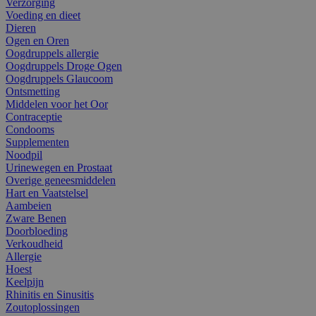
Verzorging
Voeding en dieet
Dieren
Ogen en Oren
Oogdruppels allergie
Oogdruppels Droge Ogen
Oogdruppels Glaucoom
Ontsmetting
Middelen voor het Oor
Contraceptie
Condooms
Supplementen
Noodpil
Urinewegen en Prostaat
Overige geneesmiddelen
Hart en Vaatstelsel
Aambeien
Zware Benen
Doorbloeding
Verkoudheid
Allergie
Hoest
Keelpijn
Rhinitis en Sinusitis
Zoutoplossingen