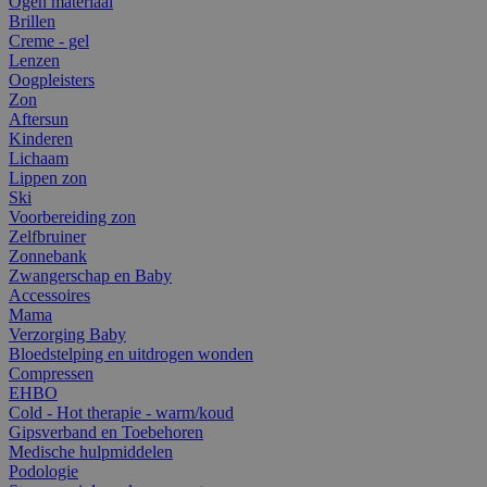
Ogen materiaal
Brillen
Creme - gel
Lenzen
Oogpleisters
Zon
Aftersun
Kinderen
Lichaam
Lippen zon
Ski
Voorbereiding zon
Zelfbruiner
Zonnebank
Zwangerschap en Baby
Accessoires
Mama
Verzorging Baby
Bloedstelping en uitdrogen wonden
Compressen
EHBO
Cold - Hot therapie - warm/koud
Gipsverband en Toebehoren
Medische hulpmiddelen
Podologie