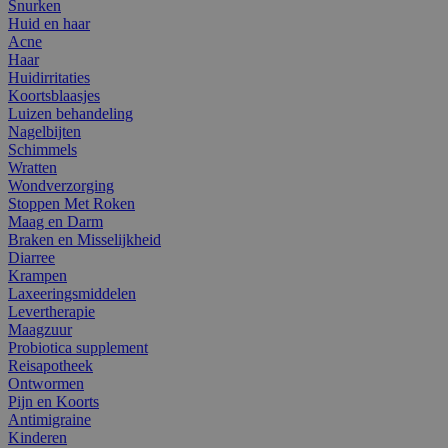
Snurken
Huid en haar
Acne
Haar
Huidirritaties
Koortsblaasjes
Luizen behandeling
Nagelbijten
Schimmels
Wratten
Wondverzorging
Stoppen Met Roken
Maag en Darm
Braken en Misselijkheid
Diarree
Krampen
Laxeeringsmiddelen
Levertherapie
Maagzuur
Probiotica supplement
Reisapotheek
Ontwormen
Pijn en Koorts
Antimigraine
Kinderen