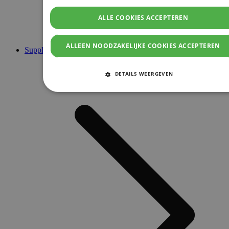
ALLE COOKIES ACCEPTEREN
ALLEEN NOODZAKELIJKE COOKIES ACCEPTEREN
Supplementen
DETAILS WEERGEVEN
STRIKT NOODZAKELIJKE COOKIES
PRESTATIE COOKIES
TARGETING COOKIES
FUNCTIONELE COOKIES
Strikt noodzakelijke cookies
Prestatie cookies