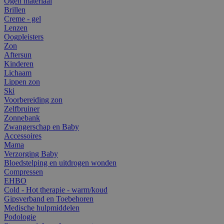
Ogen materiaal
Brillen
Creme - gel
Lenzen
Oogpleisters
Zon
Aftersun
Kinderen
Lichaam
Lippen zon
Ski
Voorbereiding zon
Zelfbruiner
Zonnebank
Zwangerschap en Baby
Accessoires
Mama
Verzorging Baby
Bloedstelping en uitdrogen wonden
Compressen
EHBO
Cold - Hot therapie - warm/koud
Gipsverband en Toebehoren
Medische hulpmiddelen
Podologie