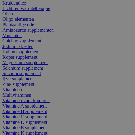
Kruidenthee
Licht- en warmtetherapie
Oliën
Oligo-elementen
Plantaardige olie
Aminozuren supplementen
Mineralen
Calcium supplement
Jodium tabletten
Kalium supplement
Koper supplement
Magnesium supplement
Selenium supplement
Silicium supplement
Ijzer supplement
Zink supplement
Vitaminen
Multivitaminen
Vitaminen voor kinderen
Vitamine A supplement
Vitamine B supplement
Vitamine C supplement
Vitamine D supplement
Vitamine E supplement
Vitamine K supplement