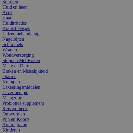
Snurken
Huid en haar
Acne
Haar
Huidirritaties
Koortsblaasjes
Luizen behandeling
Nagelbijten
Schimmels
Wratten
Wondverzorging
Stoppen Met Roken
Maag en Darm
Braken en Misselijkheid
Diarree
Krampen
Laxeeringsmiddelen
Levertherapie
Maagzuur
Probiotica supplement
Reisapotheek
Ontwormen
Pijn en Koorts
Antimigraine
Kinderen