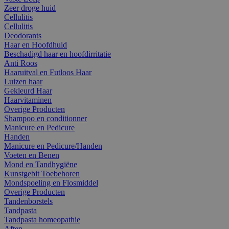
Zeer droge huid
Cellulitis
Cellulitis
Deodorants
Haar en Hoofdhuid
Beschadigd haar en hoofdirritatie
Anti Roos
Haaruitval en Futloos Haar
Luizen haar
Gekleurd Haar
Haarvitaminen
Overige Producten
Shampoo en conditionner
Manicure en Pedicure
Handen
Manicure en Pedicure/Handen
Voeten en Benen
Mond en Tandhygiëne
Kunstgebit Toebehoren
Mondspoeling en Flosmiddel
Overige Producten
Tandenborstels
Tandpasta
Tandpasta homeopathie
Aften