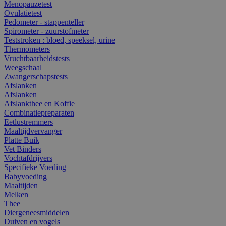
Menopauzetest
Ovulatietest
Pedometer - stappenteller
Spirometer - zuurstofmeter
Teststroken : bloed, speeksel, urine
Thermometers
Vruchtbaarheidstests
Weegschaal
Zwangerschapstests
Afslanken
Afslanken
Afslankthee en Koffie
Combinatiepreparaten
Eetlustremmers
Maaltijdvervanger
Platte Buik
Vet Binders
Vochtafdrijvers
Specifieke Voeding
Babyvoeding
Maaltijden
Melken
Thee
Diergeneesmiddelen
Duiven en vogels