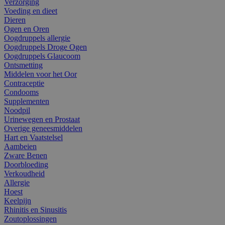
Verzorging
Voeding en dieet
Dieren
Ogen en Oren
Oogdruppels allergie
Oogdruppels Droge Ogen
Oogdruppels Glaucoom
Ontsmetting
Middelen voor het Oor
Contraceptie
Condooms
Supplementen
Noodpil
Urinewegen en Prostaat
Overige geneesmiddelen
Hart en Vaatstelsel
Aambeien
Zware Benen
Doorbloeding
Verkoudheid
Allergie
Hoest
Keelpijn
Rhinitis en Sinusitis
Zoutoplossingen