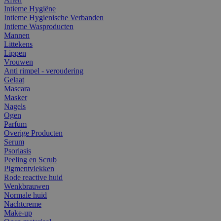
Intieme Hygiëne
Intieme Hygienische Verbanden
Intieme Wasproducten
Mannen
Littekens
Lippen
Vrouwen
Anti rimpel - veroudering
Gelaat
Mascara
Masker
Nagels
Ogen
Parfum
Overige Producten
Serum
Psoriasis
Peeling en Scrub
Pigmentvlekken
Rode reactive huid
Wenkbrauwen
Normale huid
Nachtcreme
Make-up