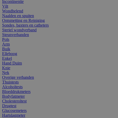
Incontinentie
Vilt
Wondhelend
Naalden en spuiten
Ontsmetting en Reiniging
Sondes, baxters en catheters
Steriel wondverband
Steunverbanden
Pols
Arm
Buik
Elleboog
Enkel
Hand Duim
Knie
Nek
Overige verbanden
Thuistests
Alcoholtests
Bloeddrukmeters
Bodyfatmeter
Cholesteroltest
Drugtest
Glucosemeters
Hartslagmeter