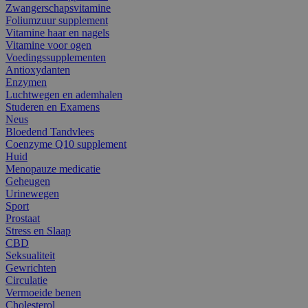
Zwangerschapsvitamine
Foliumzuur supplement
Vitamine haar en nagels
Vitamine voor ogen
Voedingssupplementen
Antioxydanten
Enzymen
Luchtwegen en ademhalen
Studeren en Examens
Neus
Bloedend Tandvlees
Coenzyme Q10 supplement
Huid
Menopauze medicatie
Geheugen
Urinewegen
Sport
Prostaat
Stress en Slaap
CBD
Seksualiteit
Gewrichten
Circulatie
Vermoeide benen
Cholesterol