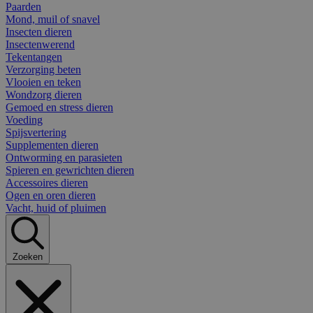
Paarden
Mond, muil of snavel
Insecten dieren
Insectenwerend
Tekentangen
Verzorging beten
Vlooien en teken
Wondzorg dieren
Gemoed en stress dieren
Voeding
Spijsvertering
Supplementen dieren
Ontworming en parasieten
Spieren en gewrichten dieren
Accessoires dieren
Ogen en oren dieren
Vacht, huid of pluimen
Zoeken