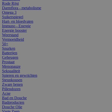
Rode Rijst
Darmflora - metabolisme
Omega 3
Suikerspiegel
Hart- en bloedvaten
Immuno - Energie
Energie booster
Weerstand
Vermoeidheid
50+
Snurken
Batterijen
Geheugen
Prostaat
Menopauze
Seksualiteit
Spieren en gewrichten
Steunkousen
Zware benen
Pillendozen
Acne
Bad en Douche
Badproducten
Douche Olie
Vaste Zeep