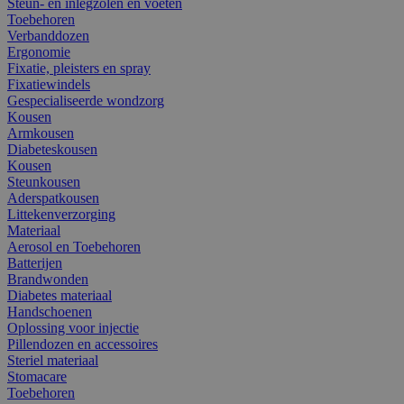
Steun- en inlegzolen en voeten
Toebehoren
Verbanddozen
Ergonomie
Fixatie, pleisters en spray
Fixatiewindels
Gespecialiseerde wondzorg
Kousen
Armkousen
Diabeteskousen
Kousen
Steunkousen
Aderspatkousen
Littekenverzorging
Materiaal
Aerosol en Toebehoren
Batterijen
Brandwonden
Diabetes materiaal
Handschoenen
Oplossing voor injectie
Pillendozen en accessoires
Steriel materiaal
Stomacare
Toebehoren