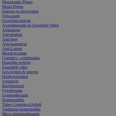
Menstruatie Pijnen
Mond Pijnen
Spieren en gewrichten
Volwassen
Gewichtscontrole
Aromatherapie en Essentiele Olien
Afslanking
Ademhaling
Anti-beet
Anti-haaruitval
Anti-Luizen
Bloedcirculatie
Complex - combinaties
Dagelijks welzijn
Essentiële oliën
Gewrichten & spieren
Huidverzorging
Verstuiver
Bachbloesem
Fytotherapie
Gemmotherapie
Homeopathie
Tubes Granules-Globuli
Tandpasta homeopathie
Micro-immunotherapie