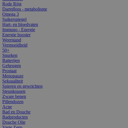
Rode Rijst
Darmflora - metabolisme
Omega 3
Suikerspiegel
Hart- en bloedvaten
Immuno - Energie
Energie booster
Weerstand
Vermoeidheid
50+
Snurken
Batterijen
Geheugen
Prostaat
Menopauze
Seksualiteit
Spieren en gewrichten
Steunkousen
Zware benen
Pillendozen
Acne
Bad en Douche
Badproducten
Douche Olie
Vaste Zeep