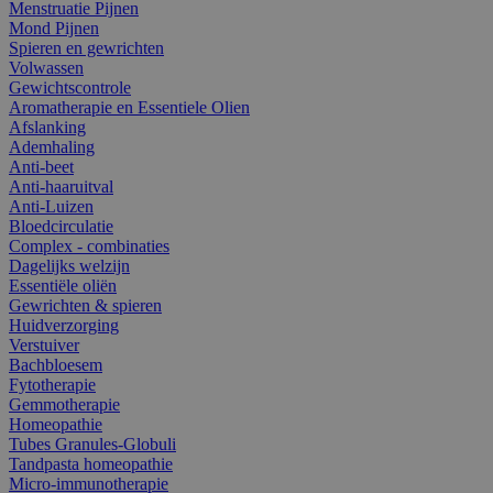
Menstruatie Pijnen
Mond Pijnen
Spieren en gewrichten
Volwassen
Gewichtscontrole
Aromatherapie en Essentiele Olien
Afslanking
Ademhaling
Anti-beet
Anti-haaruitval
Anti-Luizen
Bloedcirculatie
Complex - combinaties
Dagelijks welzijn
Essentiële oliën
Gewrichten & spieren
Huidverzorging
Verstuiver
Bachbloesem
Fytotherapie
Gemmotherapie
Homeopathie
Tubes Granules-Globuli
Tandpasta homeopathie
Micro-immunotherapie