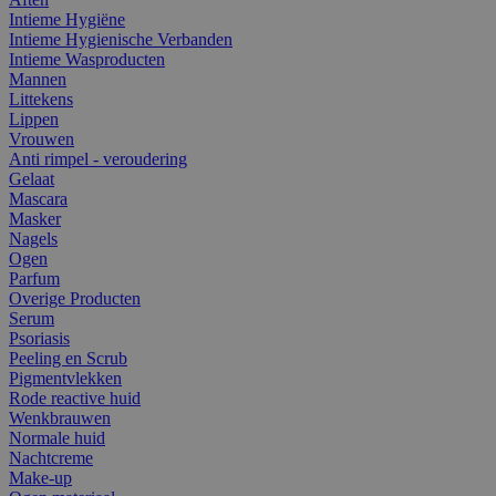
Intieme Hygiëne
Intieme Hygienische Verbanden
Intieme Wasproducten
Mannen
Littekens
Lippen
Vrouwen
Anti rimpel - veroudering
Gelaat
Mascara
Masker
Nagels
Ogen
Parfum
Overige Producten
Serum
Psoriasis
Peeling en Scrub
Pigmentvlekken
Rode reactive huid
Wenkbrauwen
Normale huid
Nachtcreme
Make-up