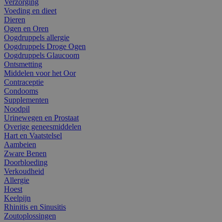
Verzorging
Voeding en dieet
Dieren
Ogen en Oren
Oogdruppels allergie
Oogdruppels Droge Ogen
Oogdruppels Glaucoom
Ontsmetting
Middelen voor het Oor
Contraceptie
Condooms
Supplementen
Noodpil
Urinewegen en Prostaat
Overige geneesmiddelen
Hart en Vaatstelsel
Aambeien
Zware Benen
Doorbloeding
Verkoudheid
Allergie
Hoest
Keelpijn
Rhinitis en Sinusitis
Zoutoplossingen