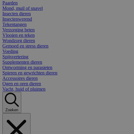
Paarden
Mond, muil of snavel
Insecten dieren
Insectenwerend
Tekentangen
Verzorging beten
Vlooien en teken
Wondzorg dieren
Gemoed en stress dieren
Voeding
Spijsvertering
Supplementen dieren
Ontworming en parasieten
Spieren en gewrichten dieren
Accessoires dieren
Ogen en oren dieren
Vacht, huid of pluimen
Zoeken