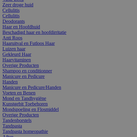
Zeer droge huid
Cellulitis
Cellulitis
Deodorants
Haar en Hoofdhuid
Beschadigd haar en hoofdirritatie
Anti Roos
Haaruitval en Futloos Haar
Luizen haar
Gekleurd Haar
Haarvitaminen
Overige Producten
Shampoo en conditionner
Manicure en Pedicure
Handen
Manicure en Pedicure/Handen
Voeten en Benen
Mond en Tandhygiëne
Kunstgebit Toebehoren
Mondspoeling en Flosmiddel
Overige Producten
Tandenborstels
Tandpasta
Tandpasta homeopathie
Aften