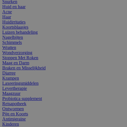
Snurken
Huid en haar
Acne
Haar
Huidirritaties
Koortsblaasjes
Luizen behandeling
Nagelbijten
Schimmels
Wratten
Wondverzorging
Stoppen Met Roken
Maag en Darm
Braken en Misselijkheid
Diarree
Krampen
Laxeeringsmiddelen
Levertherapie
Maagzuur
Probiotica supplement
Reisapotheek
Ontwormen
Pijn en Koorts
Antimigraine
Kinderen