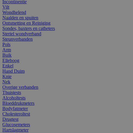
Incontinentie
Vilt
Wondhelend
Naalden en spuiten
Ontsmetting en Reiniging
Sondes, baxters en catheters
Steriel wondverband
Steunverbanden
Pols
Arm
Buik
Elleboog
Enkel
Hand Duim
Knie
Nek
Overige verbanden
Thuistests
Alcoholtests
Bloeddrukmeters
Bodyfatmeter
Cholesteroltest
Drugtest
Glucosemeters
Hartslagmeter