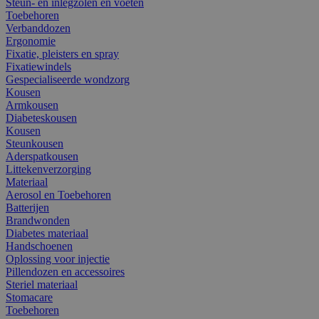
Steun- en inlegzolen en voeten
Toebehoren
Verbanddozen
Ergonomie
Fixatie, pleisters en spray
Fixatiewindels
Gespecialiseerde wondzorg
Kousen
Armkousen
Diabeteskousen
Kousen
Steunkousen
Aderspatkousen
Littekenverzorging
Materiaal
Aerosol en Toebehoren
Batterijen
Brandwonden
Diabetes materiaal
Handschoenen
Oplossing voor injectie
Pillendozen en accessoires
Steriel materiaal
Stomacare
Toebehoren