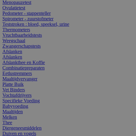
Menopauzetest
Ovulatietest
Pedometer - stappenteller
Spirometer - zuurstofmeter
Teststroken : bloed, speeksel, urine
Thermometers
Vruchtbaarheidstests
Weegschaal
Zwangerschapstests
Afslanken
Afslanken
Afslankthee en Koffie
Combinatiepreparaten
Eetlustremmers
Maaltijdvervanger
Platte Buik
Vet Binders
Vochtafdrijvers
Specifieke Voeding
Babyvoeding
Maaltijden
Melken
Thee
Diergeneesmiddelen
Duiven en vogels