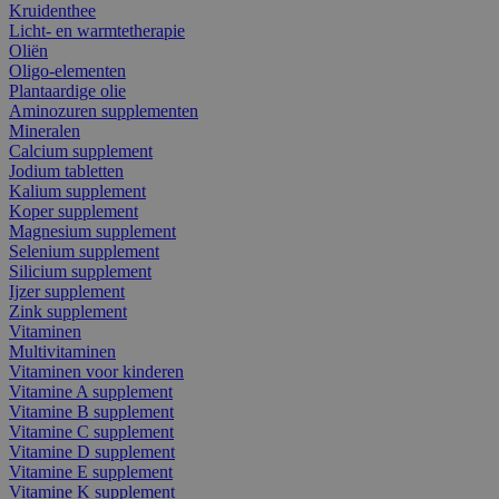
Kruidenthee
Licht- en warmtetherapie
Oliën
Oligo-elementen
Plantaardige olie
Aminozuren supplementen
Mineralen
Calcium supplement
Jodium tabletten
Kalium supplement
Koper supplement
Magnesium supplement
Selenium supplement
Silicium supplement
Ijzer supplement
Zink supplement
Vitaminen
Multivitaminen
Vitaminen voor kinderen
Vitamine A supplement
Vitamine B supplement
Vitamine C supplement
Vitamine D supplement
Vitamine E supplement
Vitamine K supplement