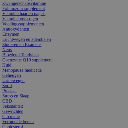
Zwangerschapsvitamine
Foliumzuur supplement
Vitamine haar en nagels
Vitamine voor ogen
Voedingssupplementen
Antioxydanten
Enzymen
Luchtwegen en ademhalen
Studeren en Examens
Neus
Bloedend Tandvlees
Coenzyme Q10 supplement
Huid
Menopauze medicatie
Geheugen
Urinewegen
Sport
Prostaat
Stress en Slaap
CBD
Seksualiteit
Gewrichten
Circulatie
Vermoeide benen
Cholesterol