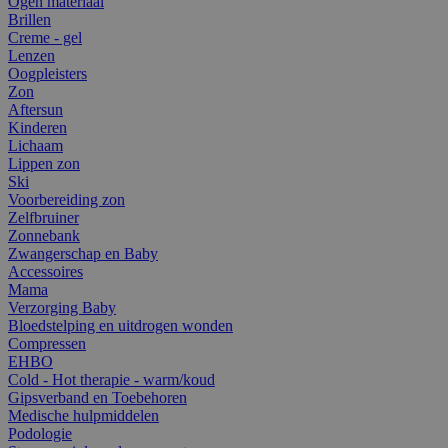
Ogen materiaal
Brillen
Creme - gel
Lenzen
Oogpleisters
Zon
Aftersun
Kinderen
Lichaam
Lippen zon
Ski
Voorbereiding zon
Zelfbruiner
Zonnebank
Zwangerschap en Baby
Accessoires
Mama
Verzorging Baby
Bloedstelping en uitdrogen wonden
Compressen
EHBO
Cold - Hot therapie - warm/koud
Gipsverband en Toebehoren
Medische hulpmiddelen
Podologie