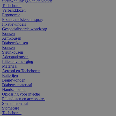
Steun- en inlegzolen en voeten
Toebehoren
Verbanddozen
Ergonomie
Fixatie, pleisters en spray
Fixatiewindels
Gespecialiseerde wondzorg
Kousen
Armkousen
Diabeteskousen
Kousen
Steunkousen
Aderspatkousen
Littekenverzorging
Materiaal
Aerosol en Toebehoren
Batterijen
Brandwonden
Diabetes materiaal
Handschoenen
Oplossing voor injectie
Pillendozen en accessoires
Steriel materiaal
Stomacare
Toebehoren