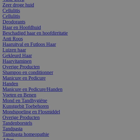
Zeer droge huid
Cellulitis
Cellulitis
Deodorants
Haar en Hoofdhuid
Beschadigd haar en hoofdirritatie
Anti Roos
Haaruitval en Futloos Haar
Luizen haar
Gekleurd Haar
Haarvitaminen
Overige Producten
Shampoo en conditionner
Manicure en Pedicure
Handen
Manicure en Pedicure/Handen
Voeten en Benen
Mond en Tandhygiëne
Kunstgebit Toebehoren
Mondspoeling en Flosmiddel
Overige Producten
Tandenborstels
Tandpasta
Tandpasta homeopathie
Aften