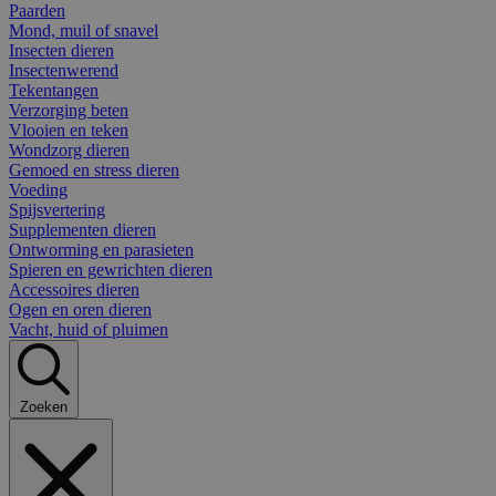
Paarden
Mond, muil of snavel
Insecten dieren
Insectenwerend
Tekentangen
Verzorging beten
Vlooien en teken
Wondzorg dieren
Gemoed en stress dieren
Voeding
Spijsvertering
Supplementen dieren
Ontworming en parasieten
Spieren en gewrichten dieren
Accessoires dieren
Ogen en oren dieren
Vacht, huid of pluimen
Zoeken