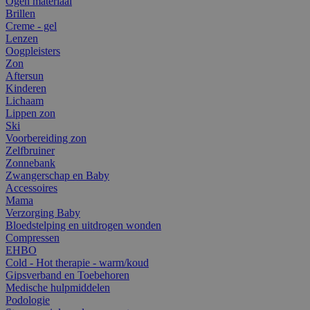
Ogen materiaal
Brillen
Creme - gel
Lenzen
Oogpleisters
Zon
Aftersun
Kinderen
Lichaam
Lippen zon
Ski
Voorbereiding zon
Zelfbruiner
Zonnebank
Zwangerschap en Baby
Accessoires
Mama
Verzorging Baby
Bloedstelping en uitdrogen wonden
Compressen
EHBO
Cold - Hot therapie - warm/koud
Gipsverband en Toebehoren
Medische hulpmiddelen
Podologie