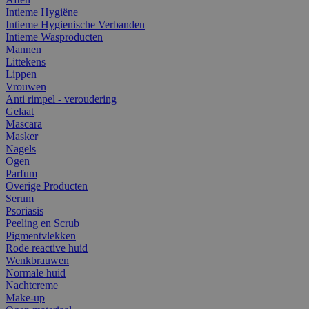
Intieme Hygiëne
Intieme Hygienische Verbanden
Intieme Wasproducten
Mannen
Littekens
Lippen
Vrouwen
Anti rimpel - veroudering
Gelaat
Mascara
Masker
Nagels
Ogen
Parfum
Overige Producten
Serum
Psoriasis
Peeling en Scrub
Pigmentvlekken
Rode reactive huid
Wenkbrauwen
Normale huid
Nachtcreme
Make-up