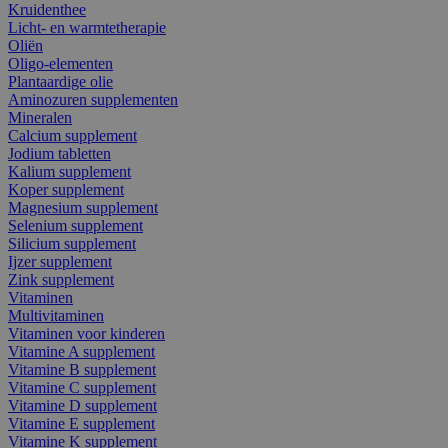
Kruidenthee
Licht- en warmtetherapie
Oliën
Oligo-elementen
Plantaardige olie
Aminozuren supplementen
Mineralen
Calcium supplement
Jodium tabletten
Kalium supplement
Koper supplement
Magnesium supplement
Selenium supplement
Silicium supplement
Ijzer supplement
Zink supplement
Vitaminen
Multivitaminen
Vitaminen voor kinderen
Vitamine A supplement
Vitamine B supplement
Vitamine C supplement
Vitamine D supplement
Vitamine E supplement
Vitamine K supplement