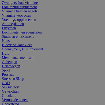
Zwangerschapsvitamine
Foliumzuur supplement
Vitamine haar en nagels
Vitamine voor ogen
Voedingssupplementen
Antioxydanten
Enzymen
Luchtwegen en ademhalen
Studeren en Examens
Neus
Bloedend Tandvlees
Coenzyme Q10 supplement
Huid
Menopauze medicatie
Geheugen
Urinewegen
Sport
Prostaat
Stress en Slaap
CBD
Seksualiteit
Gewrichten
Circulatie
Vermoeide benen
Cholesterol