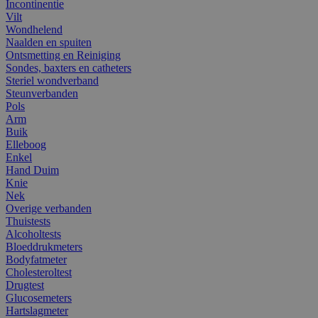
Incontinentie
Vilt
Wondhelend
Naalden en spuiten
Ontsmetting en Reiniging
Sondes, baxters en catheters
Steriel wondverband
Steunverbanden
Pols
Arm
Buik
Elleboog
Enkel
Hand Duim
Knie
Nek
Overige verbanden
Thuistests
Alcoholtests
Bloeddrukmeters
Bodyfatmeter
Cholesteroltest
Drugtest
Glucosemeters
Hartslagmeter