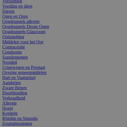
Verzorging
Voeding en dieet
Dieren
Ogen en Oren
Oogdruppels allergie
Oogdruppels Droge Ogen
Oogdruppels Glaucoom
Ontsmetting
Middelen voor het Oor
Contraceptie
Condooms
Supplementen
Noodpil
Urinewegen en Prostaat
Overige geneesmiddelen
Hart en Vaatstelsel
Aambeien
Zware Benen
Doorbloeding
Verkoudheid
Allergie
Hoest
Keelpijn
Rhinitis en Sinusitis
Zoutoplossingen