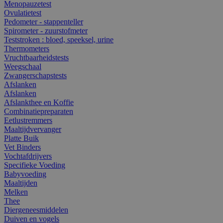
Menopauzetest
Ovulatietest
Pedometer - stappenteller
Spirometer - zuurstofmeter
Teststroken : bloed, speeksel, urine
Thermometers
Vruchtbaarheidstests
Weegschaal
Zwangerschapstests
Afslanken
Afslanken
Afslankthee en Koffie
Combinatiepreparaten
Eetlustremmers
Maaltijdvervanger
Platte Buik
Vet Binders
Vochtafdrijvers
Specifieke Voeding
Babyvoeding
Maaltijden
Melken
Thee
Diergeneesmiddelen
Duiven en vogels