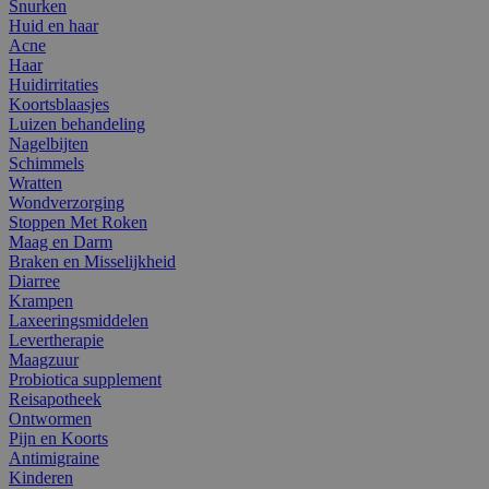
Snurken
Huid en haar
Acne
Haar
Huidirritaties
Koortsblaasjes
Luizen behandeling
Nagelbijten
Schimmels
Wratten
Wondverzorging
Stoppen Met Roken
Maag en Darm
Braken en Misselijkheid
Diarree
Krampen
Laxeeringsmiddelen
Levertherapie
Maagzuur
Probiotica supplement
Reisapotheek
Ontwormen
Pijn en Koorts
Antimigraine
Kinderen