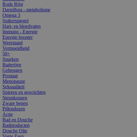
Rode Rijst
Darmflora - metabolisme
Omega 3
Suikerspiegel
Hart- en bloedvaten
Immuno - Energie
Energie booster
Weerstand
Vermoeidheid
50+
Snurken
Batterijen
Geheugen
Prostaat
Menopauze
Seksualiteit
Spieren en gewrichten
Steunkousen
Zware benen
Pillendozen
Acne
Bad en Douche
Badproducten
Douche Olie
Vaste Zeep