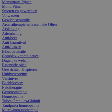
Menstruatie Pijnen
Mond Pijnen
Spieren en gewrichten
Volwassen
Gewichtscontrole
Aromatherapie en Essentiele Olien
Afslanking
Ademhaling
Anti-beet
Anti-haaruitval
Anti-Luizen
Bloedcirculatie
Complex - combinaties
Dagelijks welzijn
Essentiële oliën
Gewrichten & spieren
Huidverzorging
Verstuiver
Bachbloesem
Fytotherapie
Gemmotherapie
Homeopathie
Tubes Granules-Globuli
Tandpasta homeopathie
Micro-immunotherapie