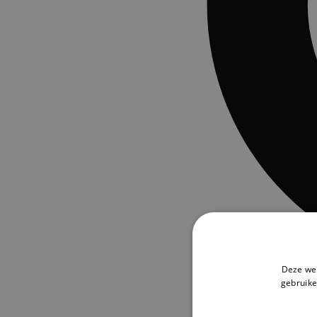
Deze web
gebruike