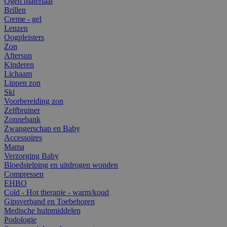
Ogen materiaal
Brillen
Creme - gel
Lenzen
Oogpleisters
Zon
Aftersun
Kinderen
Lichaam
Lippen zon
Ski
Voorbereiding zon
Zelfbruiner
Zonnebank
Zwangerschap en Baby
Accessoires
Mama
Verzorging Baby
Bloedstelping en uitdrogen wonden
Compressen
EHBO
Cold - Hot therapie - warm/koud
Gipsverband en Toebehoren
Medische hulpmiddelen
Podologie