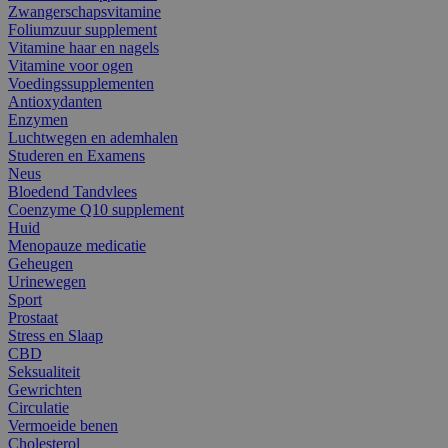
Zwangerschapsvitamine
Foliumzuur supplement
Vitamine haar en nagels
Vitamine voor ogen
Voedingssupplementen
Antioxydanten
Enzymen
Luchtwegen en ademhalen
Studeren en Examens
Neus
Bloedend Tandvlees
Coenzyme Q10 supplement
Huid
Menopauze medicatie
Geheugen
Urinewegen
Sport
Prostaat
Stress en Slaap
CBD
Seksualiteit
Gewrichten
Circulatie
Vermoeide benen
Cholesterol