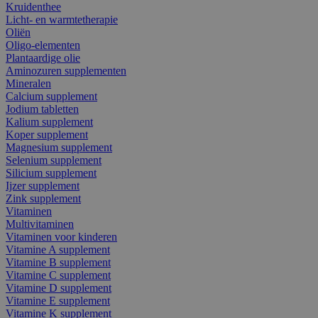
Kruidenthee
Licht- en warmtetherapie
Oliën
Oligo-elementen
Plantaardige olie
Aminozuren supplementen
Mineralen
Calcium supplement
Jodium tabletten
Kalium supplement
Koper supplement
Magnesium supplement
Selenium supplement
Silicium supplement
Ijzer supplement
Zink supplement
Vitaminen
Multivitaminen
Vitaminen voor kinderen
Vitamine A supplement
Vitamine B supplement
Vitamine C supplement
Vitamine D supplement
Vitamine E supplement
Vitamine K supplement