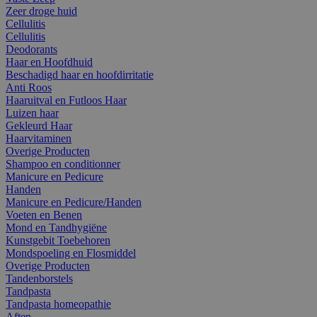
Zeer droge huid
Cellulitis
Cellulitis
Deodorants
Haar en Hoofdhuid
Beschadigd haar en hoofdirritatie
Anti Roos
Haaruitval en Futloos Haar
Luizen haar
Gekleurd Haar
Haarvitaminen
Overige Producten
Shampoo en conditionner
Manicure en Pedicure
Handen
Manicure en Pedicure/Handen
Voeten en Benen
Mond en Tandhygiëne
Kunstgebit Toebehoren
Mondspoeling en Flosmiddel
Overige Producten
Tandenborstels
Tandpasta
Tandpasta homeopathie
Aften