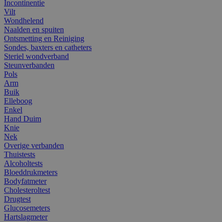
Incontinentie
Vilt
Wondhelend
Naalden en spuiten
Ontsmetting en Reiniging
Sondes, baxters en catheters
Steriel wondverband
Steunverbanden
Pols
Arm
Buik
Elleboog
Enkel
Hand Duim
Knie
Nek
Overige verbanden
Thuistests
Alcoholtests
Bloeddrukmeters
Bodyfatmeter
Cholesteroltest
Drugtest
Glucosemeters
Hartslagmeter