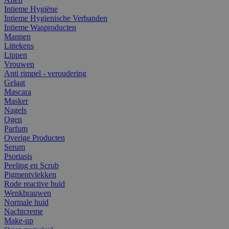
Intieme Hygiëne
Intieme Hygienische Verbanden
Intieme Wasproducten
Mannen
Littekens
Lippen
Vrouwen
Anti rimpel - veroudering
Gelaat
Mascara
Masker
Nagels
Ogen
Parfum
Overige Producten
Serum
Psoriasis
Peeling en Scrub
Pigmentvlekken
Rode reactive huid
Wenkbrauwen
Normale huid
Nachtcreme
Make-up