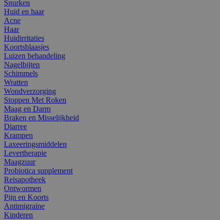
Snurken
Huid en haar
Acne
Haar
Huidirritaties
Koortsblaasjes
Luizen behandeling
Nagelbijten
Schimmels
Wratten
Wondverzorging
Stoppen Met Roken
Maag en Darm
Braken en Misselijkheid
Diarree
Krampen
Laxeeringsmiddelen
Levertherapie
Maagzuur
Probiotica supplement
Reisapotheek
Ontwormen
Pijn en Koorts
Antimigraine
Kinderen