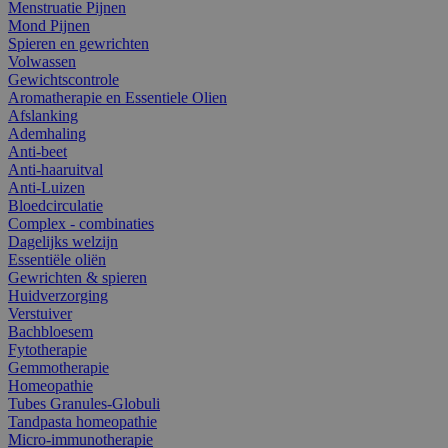
Menstruatie Pijnen
Mond Pijnen
Spieren en gewrichten
Volwassen
Gewichtscontrole
Aromatherapie en Essentiele Olien
Afslanking
Ademhaling
Anti-beet
Anti-haaruitval
Anti-Luizen
Bloedcirculatie
Complex - combinaties
Dagelijks welzijn
Essentiële oliën
Gewrichten & spieren
Huidverzorging
Verstuiver
Bachbloesem
Fytotherapie
Gemmotherapie
Homeopathie
Tubes Granules-Globuli
Tandpasta homeopathie
Micro-immunotherapie