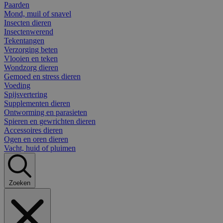
Paarden
Mond, muil of snavel
Insecten dieren
Insectenwerend
Tekentangen
Verzorging beten
Vlooien en teken
Wondzorg dieren
Gemoed en stress dieren
Voeding
Spijsvertering
Supplementen dieren
Ontworming en parasieten
Spieren en gewrichten dieren
Accessoires dieren
Ogen en oren dieren
Vacht, huid of pluimen
Zoeken