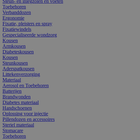
Steun- en inlegzolen en voeten
Toebehoren
Verbanddozen
Ergonomie
Fixatie, pleisters en spray
Fixatiewindels
Gespecialiseerde wondzorg
Kousen
Armkousen
Diabeteskousen
Kousen
Steunkousen
Aderspatkousen
Littekenverzorging
Materiaal
Aerosol en Toebehoren
Batterijen
Brandwonden
Diabetes materiaal
Handschoenen
Oplossing voor injectie
Pillendozen en accessoires
Steriel materiaal
Stomacare
Toebehoren