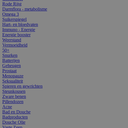
Rode Rijst
Darmflora - metabolisme
Omega 3
Suikerspiegel
Hart- en bloedvaten
Immuno - Energie
Energie booster
Weerstand
Vermoeidheid
50+
Snurken
Batterijen
Geheugen
Prostaat
Menopauze
Seksualiteit
Spieren en gewrichten
Steunkousen
Zware benen
Pillendozen
Acne
Bad en Douche
Badproducten
Douche Olie
Vaste Zeep