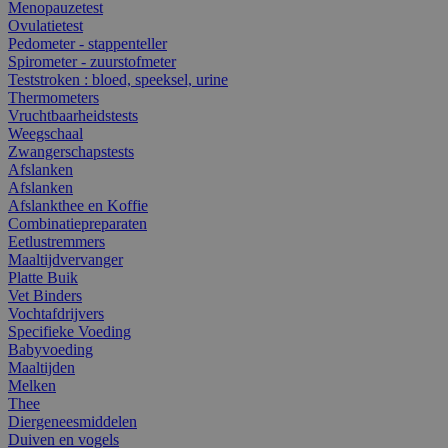
Menopauzetest
Ovulatietest
Pedometer - stappenteller
Spirometer - zuurstofmeter
Teststroken : bloed, speeksel, urine
Thermometers
Vruchtbaarheidstests
Weegschaal
Zwangerschapstests
Afslanken
Afslanken
Afslankthee en Koffie
Combinatiepreparaten
Eetlustremmers
Maaltijdvervanger
Platte Buik
Vet Binders
Vochtafdrijvers
Specifieke Voeding
Babyvoeding
Maaltijden
Melken
Thee
Diergeneesmiddelen
Duiven en vogels