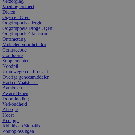
Verzorging
Voeding en dieet
Dieren
Ogen en Oren
Oogdruppels allergie
Oogdruppels Droge Ogen
Oogdruppels Glaucoom
Ontsmetting
Middelen voor het Oor
Contraceptie
Condooms
Supplementen
Noodpil
Urinewegen en Prostaat
Overige geneesmiddelen
Hart en Vaatstelsel
Aambeien
Zware Benen
Doorbloeding
Verkoudheid
Allergie
Hoest
Keelpijn
Rhinitis en Sinusitis
Zoutoplossingen